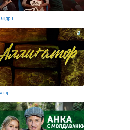
андр I
атор