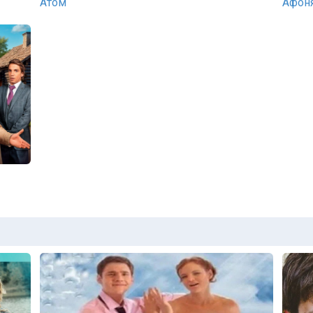
Атом
Афон