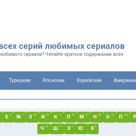
 всех серий любимых сериалов
любимого сериала? Читайте краткое содержание всех
Турецкие
Японские
Корейские
Америка
1
4
7
28
32
71
36
67
44
44
102
Е
Ж
З
И
К
Л
М
Н
О
П
23
11
3
1
8
Ч
Ш
Э
Ю
Я