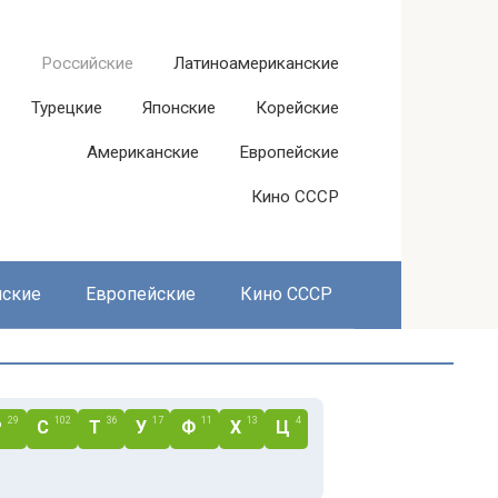
Российские
Латиноамериканские
Турецкие
Японские
Корейские
Американские
Европейские
Кино СССР
нские
Европейские
Кино СССР
29
102
36
17
11
13
4
Р
С
Т
У
Ф
Х
Ц