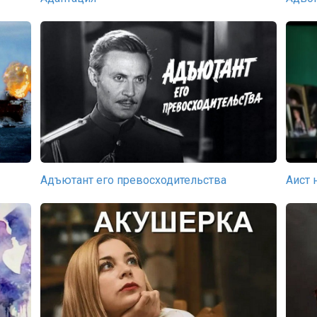
Адъютант его превосходительства
Аист 