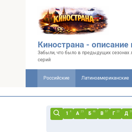
Перейти
к
контенту
Кинострана - описание
Забыли, что было в предыдущих сезонах 
серий
Российские
Латиноамериканские
4
25
46
57
23
5
1
А
Б
В
Г
Д