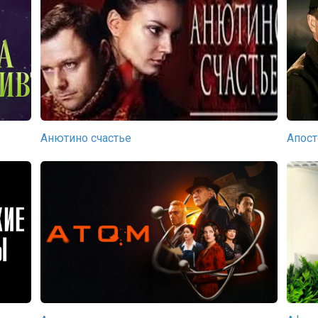
Анютино счастье
Апост