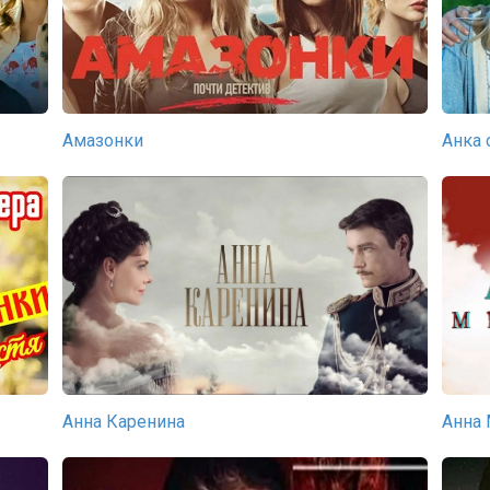
Амазонки
Анка 
Анна Каренина
Анна