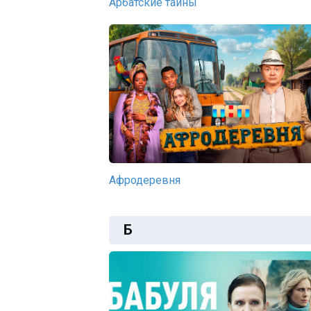
Арбатские тайны
Афродеревня
Б