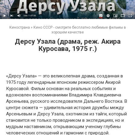
Кинострана
»
Кино СССР - смотрите бесплатно любимые фильмы в
хорошем качестве
Дерсу Узала (драма, реж. Акира
Куросава, 1975 г.)
«Дерсу Узала» — это великолепная драма, созданная в
1975 году легендарным японским режиссером Акирой
Куросавой. Фильм основан на реальных событиях и
вдохновлен воспоминаниями Владимира Клавдиевича
Арсеньева, русского исследователя Дальнего Востока. В
центре сюжета — удивительная история дружбы между
Арсеньевым и Дерсу Узала, охотником из тайги, который
становится не только проводником в экспедициях, но и
мудрым наставником, открывающим ученому глубины
человеческих отношений и гармонии с природой.