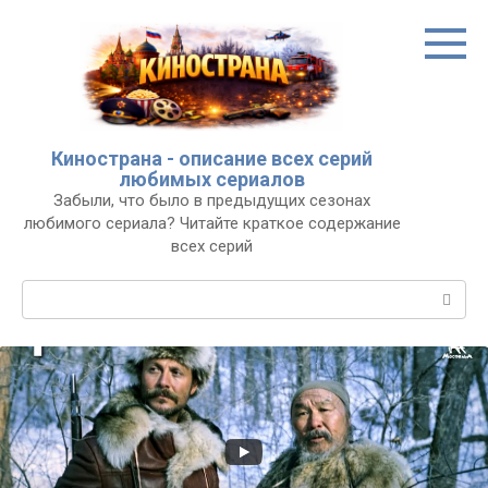
Перейти
к
контенту
Кинострана - описание всех серий
любимых сериалов
Забыли, что было в предыдущих сезонах
любимого сериала? Читайте краткое содержание
всех серий
Поиск: