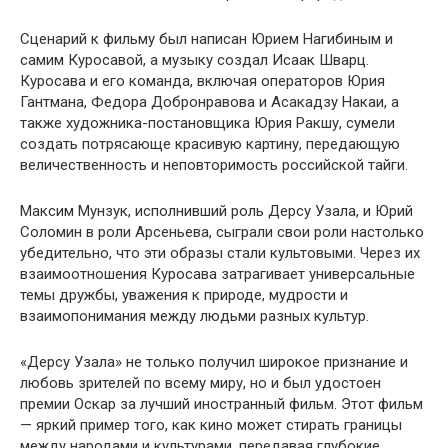
Сценарий к фильму был написан Юрием Нагибиным и
самим Куросавой, а музыку создал Исаак Шварц.
Куросава и его команда, включая операторов Юрия
Гантмана, Федора Добронравова и Асакадзу Накаи, а
также художника-постановщика Юрия Ракшу, сумели
создать потрясающе красивую картину, передающую
величественность и неповторимость российской тайги.
Максим Мунзук, исполнивший роль Дерсу Узала, и Юрий
Соломин в роли Арсеньева, сыграли свои роли настолько
убедительно, что эти образы стали культовыми. Через их
взаимоотношения Куросава затрагивает универсальные
темы дружбы, уважения к природе, мудрости и
взаимопонимания между людьми разных культур.
«Дерсу Узала» не только получил широкое признание и
любовь зрителей по всему миру, но и был удостоен
премии Оскар за лучший иностранный фильм. Этот фильм
— яркий пример того, как кино может стирать границы
между народами и культурами, передавая глубокие