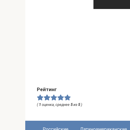
Рейтинг
(
1
оценка, среднее
5
из
5
)
Российские
Латиноамериканские