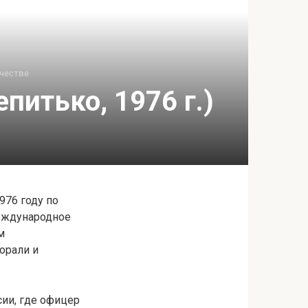
честве
питько, 1976 г.)
976 году по
международное
м
орали и
ии, где офицер