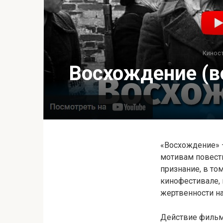
Кинос
Восхождение (во
«Восхождение» —
мотивам повест
признание, в т
кинофестивале, 
жертвенности н
Действие фильм