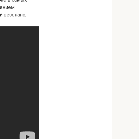
дением
й резонанс.