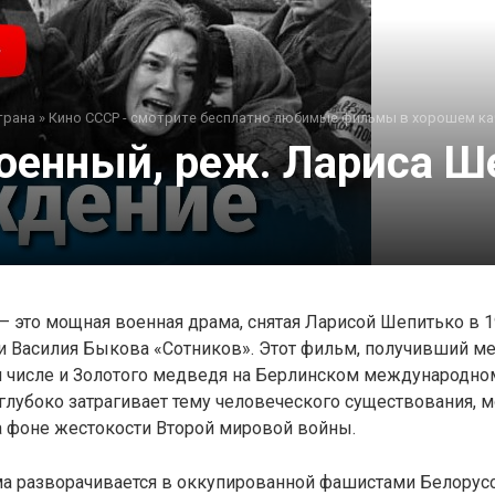
трана
»
Кино СССР - смотрите бесплатно любимые фильмы в хорошем ка
енный, реж. Лариса Ше
 это мощная военная драма, снятая Ларисой Шепитько в 1
и Василия Быкова «Сотников». Этот фильм, получивший 
ом числе и Золотого медведя на Берлинском международно
глубоко затрагивает тему человеческого существования, м
а фоне жестокости Второй мировой войны.
а разворачивается в оккупированной фашистами Белорусс