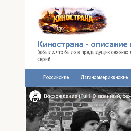
Перейти
к
контенту
Кинострана - описание
Забыли, что было в предыдущих сезонах 
серий
Российские
Латиноамериканские