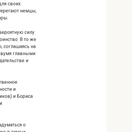
для своих
стерегают немцы,
оры.
вероятную силу
оинство. В то же
, соглашаясь на
 двумя главными
дательстве и
твенное
ности и
иков) и Бориса
и
адуматься о
аже в самых