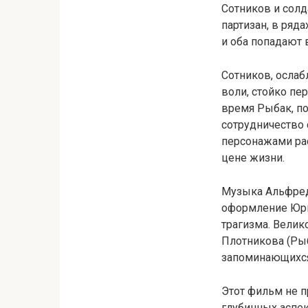
Сотников и сол
партизан, в ряд
и оба попадают 
Сотников, осла
воли, стойко пер
время Рыбак, по
сотрудничество 
персонажами рас
цене жизни.
Музыка Альфред
оформление Юри
трагизма. Велик
Плотникова (Ры
запоминающихся
Этот фильм не п
глубинных аспек