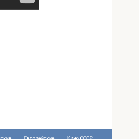
нские
Европейские
Кино СССР