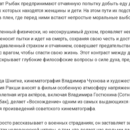
дат Рыбак предпринимают отчаянную попытку добыть еду 
ах которых находятся женщины и дети. На этом пути их под
в плен, где перед ними встают непростые моральные выб
бленный физически, но несокрушимый духом, проявляет не
еносит пытки и идет на смерть, сохраняя свою честь и дост
давленный страхом и отчаянием, совершает предательство
с врагом, чтобы спасти свою жизнь. Этот контраст между
крывает глубокие философские вопросы о силе духа, пре
а Шнитке, кинематография Владимира Чухнова и художес
я Ракши вносят в фильм особенную атмосферу напряжен
олепная игра актёров, включая Владимира Гостюхина (Сотн
бак), делает «Восхождение» одним из самых выдающихся 
 произведений советского кинематографа.
росто рассказывает о военных страданиях; он заставляет з
тах человеческой натуры, о том, что делает нас людьми д