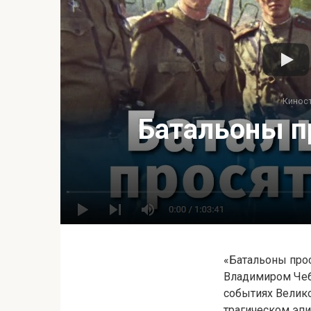
Кинос
Батальоны п
«Батальоны прос
Владимиром Чеб
событиях Велик
трагическом эпи