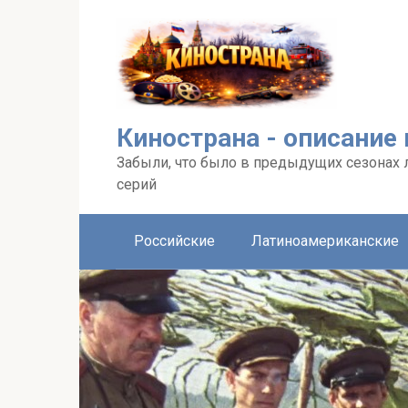
Перейти
к
контенту
Кинострана - описание
Забыли, что было в предыдущих сезонах 
серий
Российские
Латиноамериканские