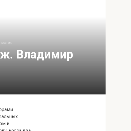
честве
еж. Владимир
сёрами
еальных
ом и
ду, когда два