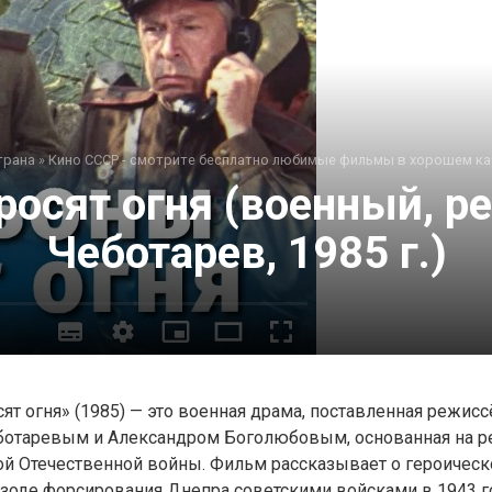
трана
»
Кино СССР - смотрите бесплатно любимые фильмы в хорошем ка
росят огня (военный, р
Чеботарев, 1985 г.)
ят огня» (1985) — это военная драма, поставленная режис
отаревым и Александром Боголюбовым, основанная на р
ой Отечественной войны. Фильм рассказывает о героическ
зоде форсирования Днепра советскими войсками в 1943 го