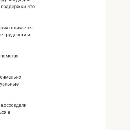
 поддержки, что
рия отличается
е трудности и
 помогая
ксимально
дуальные
 воссоздали
ься в