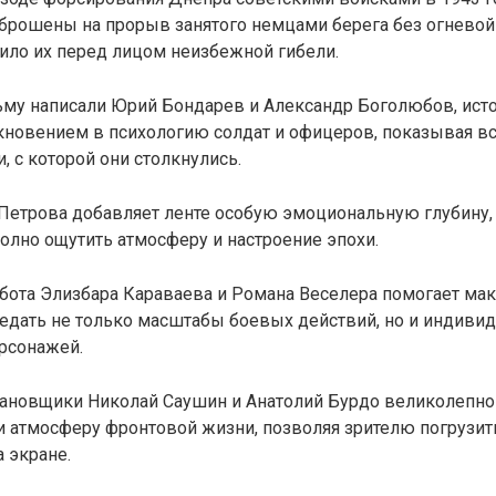
брошены на прорыв занятого немцами берега без огневой
ило их перед лицом неизбежной гибели.
му написали Юрий Бондарев и Александр Боголюбов, исто
новением в психологию солдат и офицеров, показывая вс
, с которой они столкнулись.
Петрова добавляет ленте особую эмоциональную глубину,
олно ощутить атмосферу и настроение эпохи.
абота Элизбара Караваева и Романа Веселера помогает ма
редать не только масштабы боевых действий, но и индиви
рсонажей.
ановщики Николай Саушин и Анатолий Бурдо великолепно
 атмосферу фронтовой жизни, позволяя зрителю погрузит
 экране.