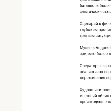
батальона были 
фактически став
Сценарий к филь
глубоким проник
трагизм ситуации
Музыка Андрея 
зрителю более п
Операторская р
реалистично пе
переживания пе
Художники-пост
внешний облик и
происходящее на