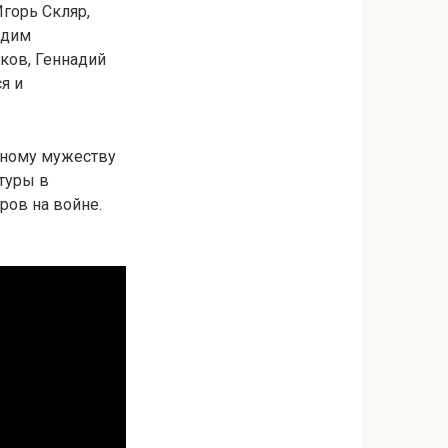
горь Скляр,
адим
ков, Геннадий
я и
рному мужеству
атуры в
ов на войне.