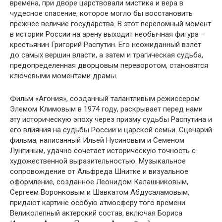
времена, при дворе царствовали мистика и вера в
чудесное спасение, которое могло бы восстановить
прежнее величие государства. В этот переломный момент
в истории России на арену выходит необычная фигура –
крестьянин Григорий Распутин. Его неожиданный взлёт
до самых вершин власти, а затем и трагическая судьба,
предопределенная дворцовым переворотом, становятся
ключевыми моментами драмы.
Фильм «Агония», созданный талантливым режиссером
Элемом Климовым в 1974 году, раскрывает перед нами
эту историческую эпоху через призму судьбы Распутина и
его влияния на судьбы России и царской семьи. Сценарий
фильма, написанный Ильей Нусиновым и Семеном
Лунгиным, удачно сочетает историческую точность с
художественной выразительностью. Музыкальное
сопровождение от Альфреда Шнитке и визуальное
оформление, созданное Леонидом Калашниковым,
Сергеем Воронковым и Шавкатом Абдусаламовым,
придают картине особую атмосферу того времени.
Великолепный актерский состав, включая Бориса