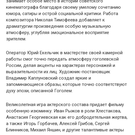
занимает особое место в истории советского
кинематографа благодаря своему умелому сочетанию
юмора, сатиры и острой социальной критики. Работа
композитора Николая Тимофеева добавляет к
драматургии произведения особую музыкальную
атмосферу, углубляя эмоциональное восприятие
зрителем.
Оператор Юрий Екельчик в мастерстве своей камерной
работы смог точно передать атмосферу гоголевской
России, делая акценты на характерах персонажей и
выразительности их лиц. Художник-постановщик
Владимир Каплуновский создал яркие и
запоминающиеся образы, которые точно соответствуют
духу эпохи, описанной Гоголем.
Великолепная игра актерского состава придает фильму
особенную изюминку. Иван Рыжов в роли Хлестакова,
Анастасия Георгиевская как его добродетельная жертва,
а также Игорь Горбачев, Алексей Грибов, Сергей
Блинников, Михаил Яншин, и другие талантливые актеры