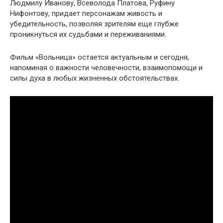
Людмилу Иванову, Всеволода Платова, Руфину
Нифонтову, придает персонажам живость и
убедительность, позволяя зрителям еще глубже
проникнуться их судьбами и переживаниями.
Фильм «Вольница» остается актуальным и сегодня,
напоминая о важности человечности, взаимопомощи и
силы духа в любых жизненных обстоятельствах.