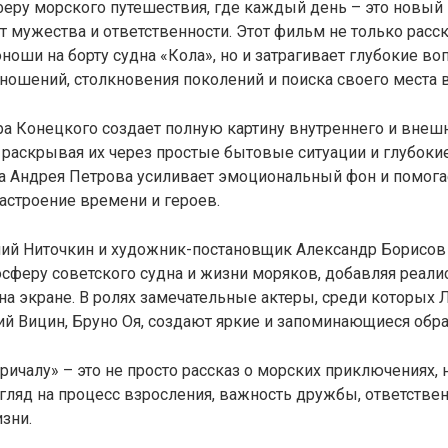
еру морского путешествия, где каждый день – это новый
т мужества и ответственности. Этот фильм не только расс
оши на борту судна «Кола», но и затрагивает глубокие во
ношений, столкновения поколений и поиска своего места 
а Конецкого создает полную картину внутреннего и внеш
 раскрывая их через простые бытовые ситуации и глубоки
а Андрея Петрова усиливает эмоциональный фон и помога
астроение времени и героев.
лий Ниточкин и художник-постановщик Александр Борисов
сферу советского судна и жизни моряков, добавляя реали
а экране. В ролях замечательные актеры, среди которых
ий Вицин, Бруно Оя, создают яркие и запоминающиеся обр
ричалу» – это не просто рассказ о морских приключениях, 
ляд на процесс взросления, важность дружбы, ответствен
изни.