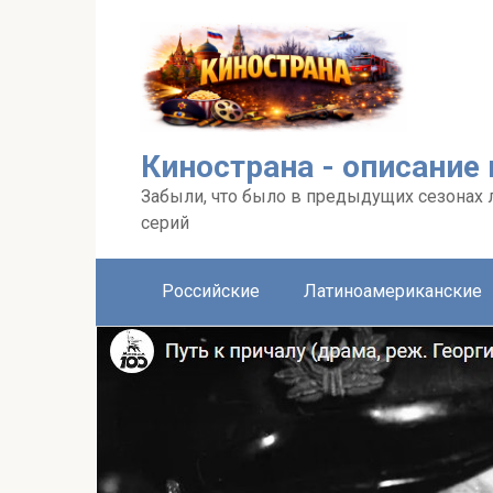
Перейти
к
контенту
Кинострана - описание
Забыли, что было в предыдущих сезонах 
серий
Российские
Латиноамериканские