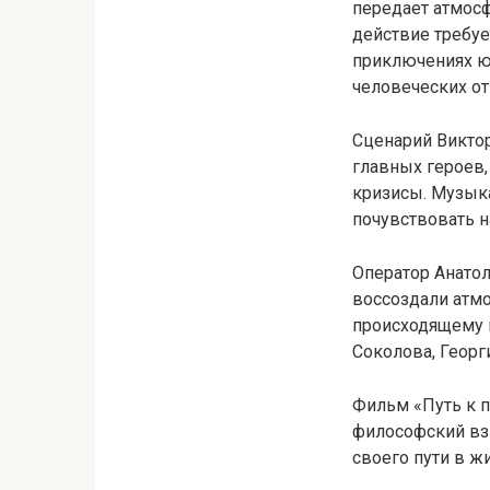
передает атмосф
действие требуе
приключениях юн
человеческих от
Сценарий Виктор
главных героев,
кризисы. Музык
почувствовать н
Оператор Анато
воссоздали атмо
происходящему н
Соколова, Георг
Фильм «Путь к п
философский взг
своего пути в ж