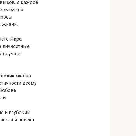
 вызов, а каждое
казывает о
просы
в жизни.
него мира
е личностные
ет лучше
 великолепно
стичности всему
 Любовь
азы.
но и глубокий
ности и поиска