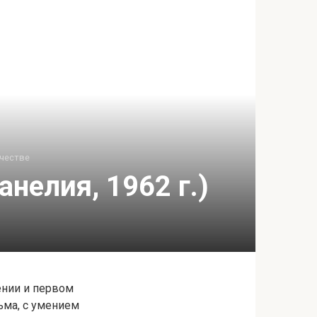
честве
анелия, 1962 г.)
ении и первом
ьма, с умением