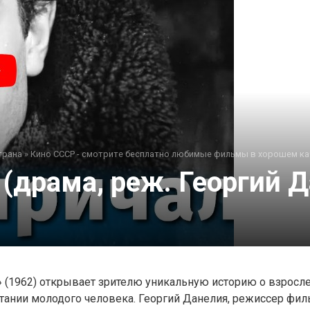
трана
»
Кино СССР - смотрите бесплатно любимые фильмы в хорошем ка
(драма, реж. Георгий Д
» (1962) открывает зрителю уникальную историю о взросл
ании молодого человека. Георгий Данелия, режиссер фил