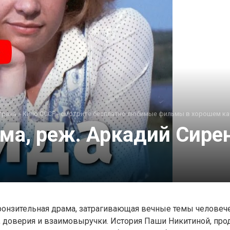
трана
»
Кино СССР - смотрите бесплатно любимые фильмы в хорошем ка
ма, реж. Аркадий Сиренк
ронзительная драма, затрагивающая вечные темы человеч
, доверия и взаимовыручки. История Паши Никитиной, пр