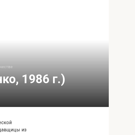
честве
о, 1986 г.)
еской
одавщицы из