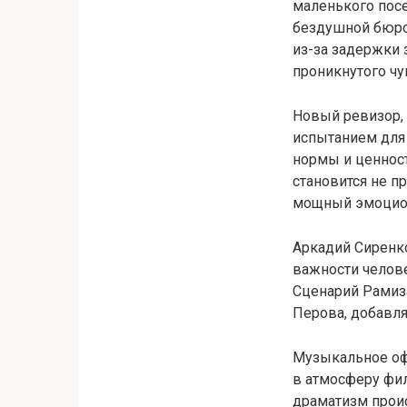
маленького посе
бездушной бюро
из-за задержки 
проникнутого чу
Новый ревизор,
испытанием для
нормы и ценност
становится не п
мощный эмоцион
Аркадий Сиренко
важности челов
Сценарий Рамиз
Перова, добавля
Музыкальное оф
в атмосферу фи
драматизм проис