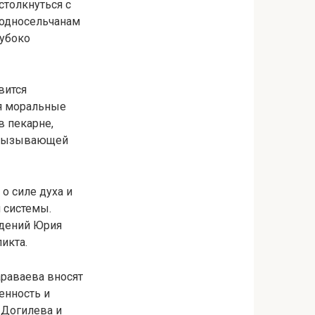
столкнуться с
 односельчанам
лубоко
вится
я моральные
в пекарне,
, вызывающей
о силе духа и
 системы.
едений Юрия
икта.
раваева вносят
енность и
 Догилева и