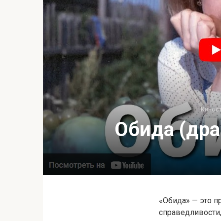
Кинос
Обида (дра
«Обида» — это п
справедливости