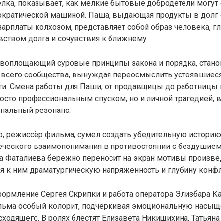
лка, показывает, как мелкие бытовые добродетели могут 
кратической машиной. Паша, выдающая продукты в долг
зарплаты колхозом, представляет собой образ человека, г
вством долга и сочувствия к ближнему.
 воплощающий суровые принципы закона и порядка, стано
 всего сообщества, вынуждая переосмыслить устоявшиес
и. Смена работы для Паши, от продавщицы до работницы 
росто профессиональным спуском, но и личной трагедией
альный резонанс.
, режиссёр фильма, сумел создать убедительную историю 
еческого взаимопонимания в противостоянии с бездушием
а Фаталиева бережно переносит на экран мотивы произв
я к ним драматургическую напряженность и глубину конфл
ормление Сергея Скрипки и работа оператора Элизбара Ка
льма особый колорит, подчеркивая эмоциональную насыщ
ходящего. В ролях блестят Елизавета Никищихина, Татьяна