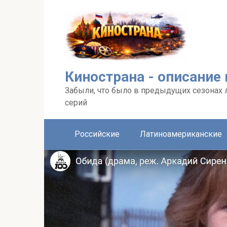
Перейти
к
контенту
Кинострана - описание
Забыли, что было в предыдущих сезонах 
серий
Российские
Латиноамериканские