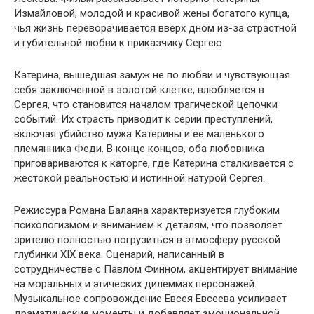
Измайловой, молодой и красивой жены богатого купца,
чья жизнь переворачивается вверх дном из-за страстной
и губительной любви к приказчику Сергею.
Катерина, вышедшая замуж не по любви и чувствующая
себя заключённой в золотой клетке, влюбляется в
Сергея, что становится началом трагической цепочки
событий. Их страсть приводит к серии преступлений,
включая убийство мужа Катерины и её маленького
племянника Феди. В конце концов, оба любовника
приговариваются к каторге, где Катерина сталкивается с
жестокой реальностью и истинной натурой Сергея.
Режиссура Романа Балаяна характеризуется глубоким
психологизмом и вниманием к деталям, что позволяет
зрителю полностью погрузиться в атмосферу русской
глубинки XIX века. Сценарий, написанный в
сотрудничестве с Павлом Финном, акцентирует внимание
на моральных и этических дилеммах персонажей.
Музыкальное сопровождение Евсея Евсеева усиливает
драматические моменты и добавляет эмоциональной