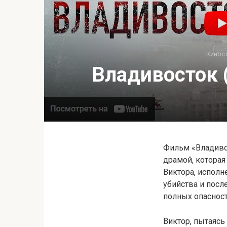
Кинос
Владивосток (
Фильм «Владивос
драмой, котора
Виктора, испол
убийства и посл
полных опаснос
Виктор, пытаясь