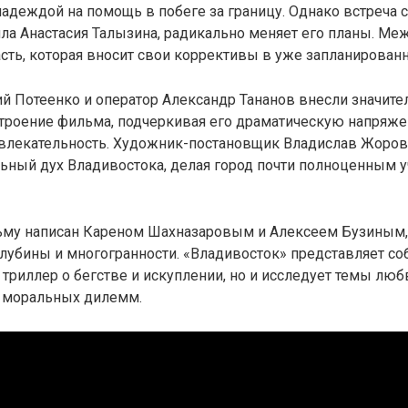
 надеждой на помощь в побеге за границу. Однако встреча с
ла Анастасия Талызина, радикально меняет его планы. Ме
сть, которая вносит свои коррективы в уже запланирован
й Потеенко и оператор Александр Тананов внесли значите
троение фильма, подчеркивая его драматическую напряже
влекательность. Художник-постановщик Владислав Жоро
ьный дух Владивостока, делая город почти полноценным 
ьму написан Кареном Шахназаровым и Алексеем Бузиным, 
убины и многогранности. «Владивосток» представляет со
риллер о бегстве и искуплении, но и исследует темы люб
и моральных дилемм.