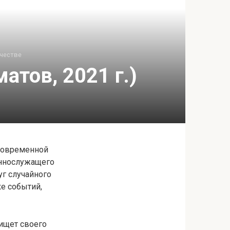
честве
атов, 2021 г.)
 современной
еннослужащего
г случайного
ке событий,
 ищет своего