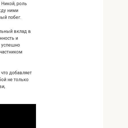
 Никой, роль
жду ними
ный побег.
льный вклад в
нность и
в успешно
участником
что добавляет
бой не только
ви,