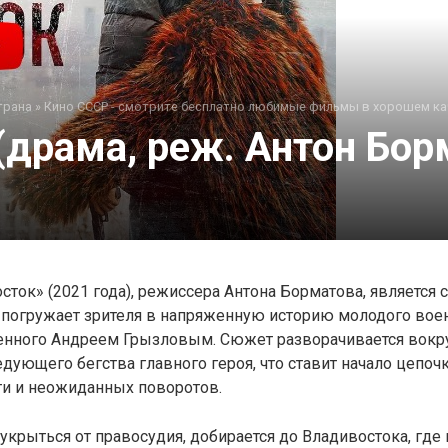
трана
»
Кино СССР - смотрите бесплатно любимые фильмы в хорошем ка
драма, реж. Антон Борм
ток» (2021 года), режиссера Антона Борматова, является
я погружает зрителя в напряженную историю молодого во
ненного Андреем Грызловым. Сюжет разворачивается вокру
едующего бегства главного героя, что ставит начало цепоч
ти и неожиданных поворотов.
 укрыться от правосудия, добирается до Владивостока, где