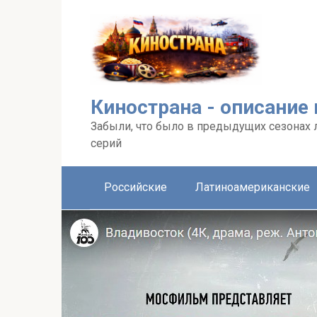
Перейти
к
контенту
Кинострана - описание
Забыли, что было в предыдущих сезонах 
серий
Российские
Латиноамериканские