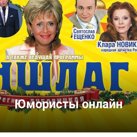
Кинострана
»
Мультфильмы
Юмористы онлайн