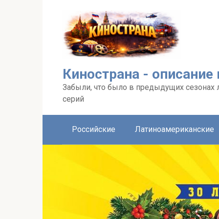
Перейти
к
контенту
Кинострана - описание
Забыли, что было в предыдущих сезонах 
серий
Российские
Латиноамериканские