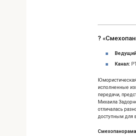
? «Смехопан
Ведущий
Канал:
РТ
Юмористическая 
исполненные из
передачи, предс
Михаила Задорн
отличалась разн
доступным для в
Смехопанорама