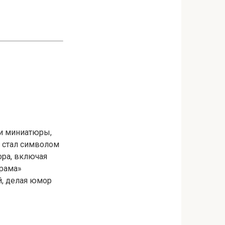
 и миниатюры,
 стал символом
ора, включая
орама»
й, делая юмор