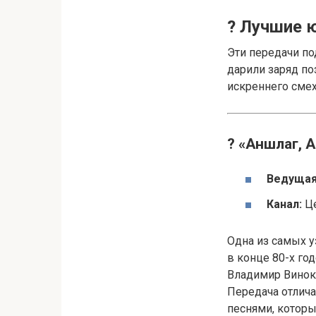
? Лучшие 
Эти передачи по
дарили заряд по
искреннего смех
? «Аншлаг, 
Ведущая
Канал:
Це
Одна из самых 
в конце 80-х го
Владимир Виноку
Передача отлич
песнями, которы