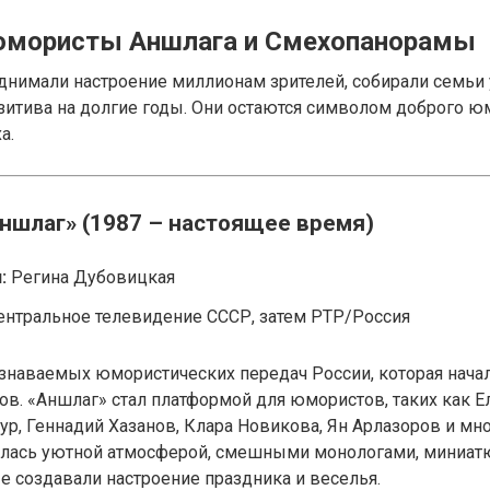
юмористы Аншлага и Смехопанорамы
днимали настроение миллионам зрителей, собирали семьи 
зитива на долгие годы. Они остаются символом доброго ю
а.
Аншлаг» (1987 – настоящее время)
:
Регина Дубовицкая
нтральное телевидение СССР, затем РТР/Россия
узнаваемых юмористических передач России, которая нача
дов. «Аншлаг» стал платформой для юмористов, таких как Е
р, Геннадий Хазанов, Клара Новикова, Ян Арлазоров и мно
алась уютной атмосферой, смешными монологами, миниат
е создавали настроение праздника и веселья.