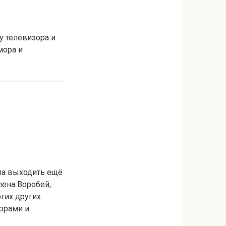
у телевизора и
мора и
ла выходить ещё
лена Воробей,
гих других.
юрами и