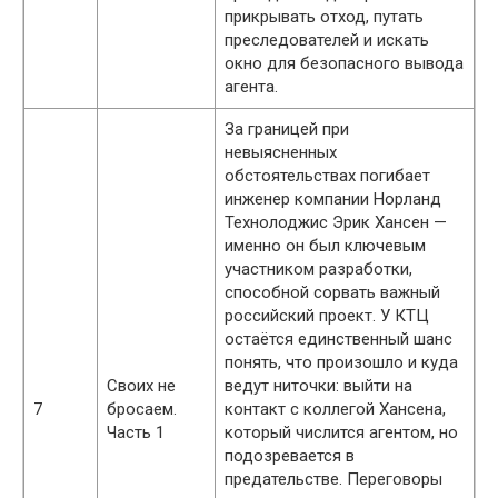
прикрывать отход, путать
преследователей и искать
окно для безопасного вывода
агента.
За границей при
невыясненных
обстоятельствах погибает
инженер компании Норланд
Технолоджис Эрик Хансен —
именно он был ключевым
участником разработки,
способной сорвать важный
российский проект. У КТЦ
остаётся единственный шанс
понять, что произошло и куда
Своих не
ведут ниточки: выйти на
7
бросаем.
контакт с коллегой Хансена,
Часть 1
который числится агентом, но
подозревается в
предательстве. Переговоры