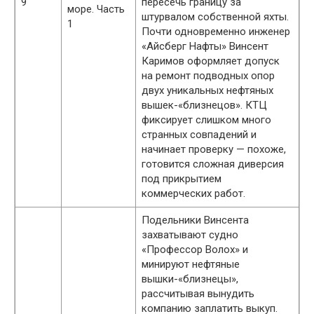
9
пересечь границу за
море. Часть
штурвалом собственной яхты.
1
Почти одновременно инженер
«Айсберг Нафты» Винсент
Каримов оформляет допуск
на ремонт подводных опор
двух уникальных нефтяных
вышек-«близнецов». КТЦ
фиксирует слишком много
странных совпадений и
начинает проверку — похоже,
готовится сложная диверсия
под прикрытием
коммерческих работ.
Подельники Винсента
захватывают судно
«Профессор Волох» и
минируют нефтяные
вышки-«близнецы»,
рассчитывая вынудить
компанию заплатить выкуп.