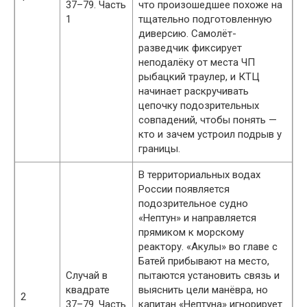
37–79. Часть
что произошедшее похоже на
1
тщательно подготовленную
диверсию. Самолёт-
разведчик фиксирует
неподалёку от места ЧП
рыбацкий траулер, и КТЦ
начинает раскручивать
цепочку подозрительных
совпадений, чтобы понять —
кто и зачем устроил подрыв у
границы.
В территориальных водах
России появляется
подозрительное судно
«Нептун» и направляется
прямиком к морскому
реактору. «Акулы» во главе с
Батей прибывают на место,
Случай в
пытаются установить связь и
квадрате
выяснить цели манёвра, но
2
37–79. Часть
капитан «Нептуна» игнорирует