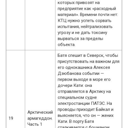
которых привозят на
предприятие как «расходный
материал». Времени почти нет:
КТЦ нужно успеть сорвать
испытания, нейтрализовать
угрозу и не дать токсину
вырваться за пределы
объекта.
Батя спешит в Северск, чтобы
присутствовать на важном для
его однокашника Алексея
Дзюбанова событии —
первом выходе в море его
дочери Кати: она
отправляется в Арктику на
специальном судне
электростанции ПАТЭС. На
проводы приходит Байкал и
Арктический
выясняется, что он — жених
19
армагеддон.
Кати. В порту Батя
Часть 1
сталкивается с боцманом