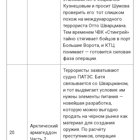
Кузнецовым и просит Шумова
проверить его: тот слишком
похож на международного
террориста Отто Шварцмана.
Тем временем ЧВК «Стингрей»
тайно стягивает бойцов в порт
Большие Ворота, и КТЦ
понимает — готовится силовая
фаза операции.
Террористы захватывают
судно ПАТЭС. Батя
связывается со Шварцманом,
и тот выдвигает условия: им
нужны элементы питания —
новейшая разработка,
которую можно выгодно
продать на чёрном рынке как
материал для создания
Арктический
оружия. По расчёту
20
армагеддон.
преступников, операция
Часть 2