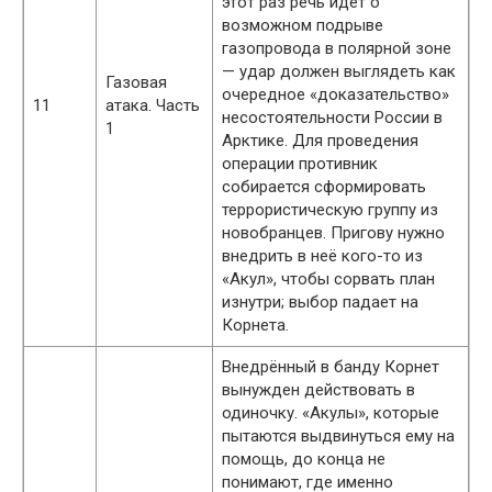
этот раз речь идёт о
возможном подрыве
газопровода в полярной зоне
— удар должен выглядеть как
Газовая
очередное «доказательство»
11
атака. Часть
несостоятельности России в
1
Арктике. Для проведения
операции противник
собирается сформировать
террористическую группу из
новобранцев. Пригову нужно
внедрить в неё кого-то из
«Акул», чтобы сорвать план
изнутри; выбор падает на
Корнета.
Внедрённый в банду Корнет
вынужден действовать в
одиночку. «Акулы», которые
пытаются выдвинуться ему на
помощь, до конца не
понимают, где именно