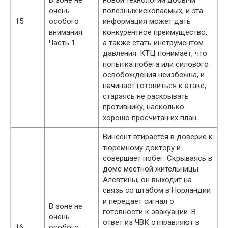
В зоне не
новой технологии добычи
очень
полезных ископаемых, и эта
15
особого
информация может дать
внимания.
конкурентное преимущество,
Часть 1
а также стать инструментом
давления. КТЦ понимает, что
попытка побега или силового
освобождения неизбежна, и
начинает готовиться к атаке,
стараясь не раскрывать
противнику, насколько
хорошо просчитан их план.
Винсент втирается в доверие к
тюремному доктору и
совершает побег. Скрываясь в
доме местной жительницы
Алевтины, он выходит на
связь со штабом в Норландии
и передаёт сигнал о
В зоне не
готовности к эвакуации. В
очень
ответ из ЧВК отправляют в
16
особого