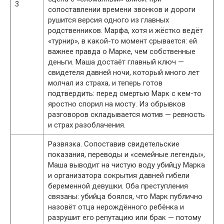
3
сопоставлении времени звонков и дороги
рушится версия одного из главных
родственников. Марфа, хотя и жёстко ведёт
«турнир», в какой-то момент срывается: ей
важнее правда о Марке, чем собственные
деньги. Маша достаёт главный ключ —
свидетеля давней ночи, который много лет
молчал из страха, и теперь готов
подтвердить: перед смертью Марк с кем-то
яростно спорил на мосту. Из обрывков
разговоров складывается мотив — ревность
и страх разоблачения.
Развязка. Сопоставив свидетельские
показания, переводы и «семейные легенды»,
Маша выводит на чистую воду убийцу Марка
и организатора сокрытия давней гибели
беременной девушки. Оба преступления
связаны: убийца боялся, что Марк публично
назовёт отца нерождённого ребёнка и
разрушит его репутацию или брак — потому