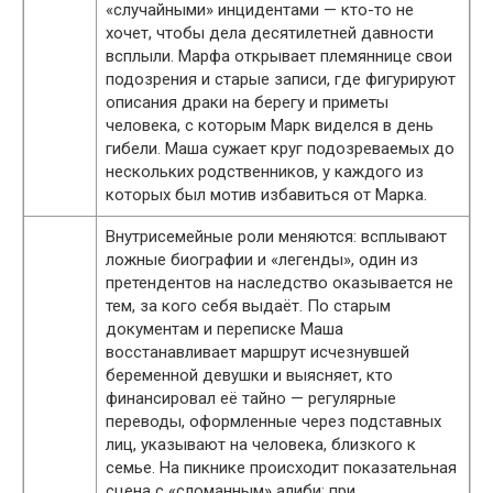
«случайными» инцидентами — кто-то не
хочет, чтобы дела десятилетней давности
всплыли. Марфа открывает племяннице свои
подозрения и старые записи, где фигурируют
описания драки на берегу и приметы
человека, с которым Марк виделся в день
гибели. Маша сужает круг подозреваемых до
нескольких родственников, у каждого из
которых был мотив избавиться от Марка.
Внутрисемейные роли меняются: всплывают
ложные биографии и «легенды», один из
претендентов на наследство оказывается не
тем, за кого себя выдаёт. По старым
документам и переписке Маша
восстанавливает маршрут исчезнувшей
беременной девушки и выясняет, кто
финансировал её тайно — регулярные
переводы, оформленные через подставных
лиц, указывают на человека, близкого к
семье. На пикнике происходит показательная
сцена с «сломанным» алиби: при