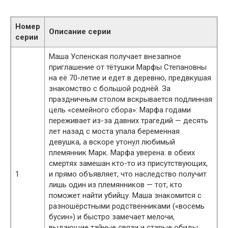
Номер
Описание серии
серии
Маша Успенская получает внезапное
приглашение от тётушки Марфы Степановны
на её 70-летие и едет в деревню, предвкушая
знакомство с большой роднёй. За
праздничным столом вскрывается подлинная
цель «семейного сбора»: Марфа годами
переживает из-за давних трагедий — десять
лет назад с моста упала беременная
девушка, а вскоре утонул любимый
племянник Марк. Марфа уверена: в обеих
смертях замешан кто-то из присутствующих,
1
и прямо объявляет, что наследство получит
лишь один из племянников — тот, кто
поможет найти убийцу. Маша знакомится с
разношёрстными родственниками («восемь
бусин») и быстро замечает мелочи,
выдающие тайные связи и старые обиды.