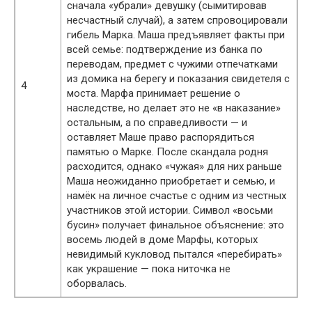
сначала «убрали» девушку (сымитировав
несчастный случай), а затем спровоцировали
гибель Марка. Маша предъявляет факты при
всей семье: подтверждение из банка по
переводам, предмет с чужими отпечатками
из домика на берегу и показания свидетеля с
4
моста. Марфа принимает решение о
наследстве, но делает это не «в наказание»
остальным, а по справедливости — и
оставляет Маше право распорядиться
памятью о Марке. После скандала родня
расходится, однако «чужая» для них раньше
Маша неожиданно приобретает и семью, и
намёк на личное счастье с одним из честных
участников этой истории. Символ «восьми
бусин» получает финальное объяснение: это
восемь людей в доме Марфы, которых
невидимый кукловод пытался «перебирать»
как украшение — пока ниточка не
оборвалась.