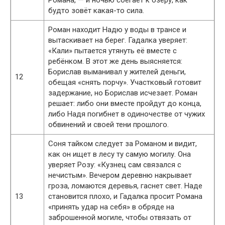
будто зовёт какая-то сила.
Роман находит Надю у воды в трансе и
вытаскивает на берег. Гадалка уверяет:
«Кали» пытается утянуть её вместе с
ребёнком. В этот же день выясняется:
Борислав выманивал у жителей деньги,
12
обещая «снять порчу». Участковый готовит
задержание, но Борислав исчезает. Роман
решает: либо они вместе пройдут до конца,
либо Надя погибнет в одиночестве от чужих
обвинений и своей тени прошлого.
Соня тайком следует за Романом и видит,
как он ищет в лесу ту самую могилу. Она
уверяет Розу: «Кузнец сам связался с
нечистым». Вечером деревню накрывает
гроза, ломаются деревья, гаснет свет. Наде
13
становится плохо, и Гадалка просит Романа
«принять удар на себя» в обряде на
заброшенной могиле, чтобы отвязать от