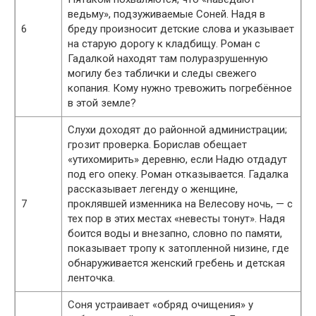
ведьму», подзуживаемые Соней. Надя в
6
бреду произносит детские слова и указывает
на старую дорогу к кладбищу. Роман с
Гадалкой находят там полуразрушенную
могилу без таблички и следы свежего
копания. Кому нужно тревожить погребённое
в этой земле?
Слухи доходят до районной администрации;
грозит проверка. Борислав обещает
«утихомирить» деревню, если Надю отдадут
под его опеку. Роман отказывается. Гадалка
рассказывает легенду о женщине,
7
проклявшей изменника на Велесову ночь, — с
тех пор в этих местах «невесты тонут». Надя
боится воды и внезапно, словно по памяти,
показывает тропу к затопленной низине, где
обнаруживается женский гребень и детская
ленточка.
Соня устраивает «обряд очищения» у