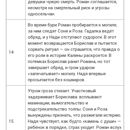
девушки чужую смерть. Роман соглашается,
несмотря на смертельный риск и угрозы
односельчан.
Во время бури Роман пробирается к могиле;
за ним следят Соня и Роза. Гадалка ведёт
обряд, и у Нади отступают судороги. В этот
момент возвращается Борислав и пытается
сорвать ритуал — он страшится, что правда о
14
его роли в истории Калины раскроется. В
потёмках Борислав ранит Романа, но тот
завершает обряд, и гром ударом
«запечатывает» могилу. Надя впервые
просыпается без кошмаров.
Утром гроза стихает. Участковый
задерживает Борислава: всплывают
махинации, вымогательство и
подстрекательство толпы. Соня и Роза
вынуждены признать, что разжигали истерию.
15
Надя чувствует, как будто «камень с души» —
ребёнок в порядке, страх уходит. Роман вслух