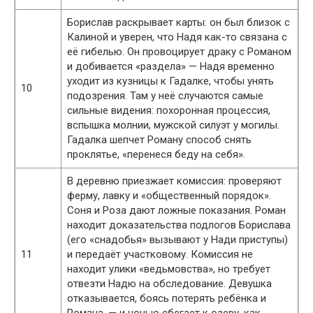
Борислав раскрывает карты: он был близок с
Калиной и уверен, что Надя как-то связана с
её гибелью. Он провоцирует драку с Романом
и добивается «раздела» — Надя временно
уходит из кузницы к Гадалке, чтобы унять
10
подозрения. Там у неё случаются самые
сильные видения: похоронная процессия,
вспышка молнии, мужской силуэт у могилы.
Гадалка шепчет Роману способ снять
проклятье, «перенеся беду на себя».
В деревню приезжает комиссия: проверяют
ферму, лавку и «общественный порядок».
Соня и Роза дают ложные показания. Роман
находит доказательства подлогов Борислава
(его «снадобья» вызывают у Нади приступы)
11
и передаёт участковому. Комиссия не
находит улики «ведьмовства», но требует
отвезти Надю на обследование. Девушка
отказывается, боясь потерять ребёнка и
Романа, — и ночью сбегает к озеру, как