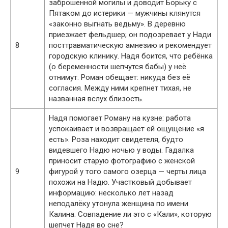
заброшенной могилы и доводит Борьку с
Пятаком до истерики — мужчины клянутся
«законно выгнать ведьму». В деревню
приезжает фельдшер; он подозревает у Нади
8
посттравматическую амнезию и рекомендует
городскую клинику. Надя боится, что ребёнка
(о беременности шепчутся бабы) у неё
отнимут. Роман обещает: никуда без её
согласия. Между ними крепнет тихая, не
названная вслух близость.
Надя помогает Роману на кузне: работа
успокаивает и возвращает ей ощущение «я
есть». Роза находит свидетеля, будто
видевшего Надю ночью у воды. Гадалка
приносит старую фотографию с женской
9
фигурой у того самого озерца — черты лица
похожи на Надю. Участковый добывает
информацию: несколько лет назад
неподалёку утонула женщина по имени
Калина. Совпадение ли это с «Кали», которую
шепчет Надя во сне?