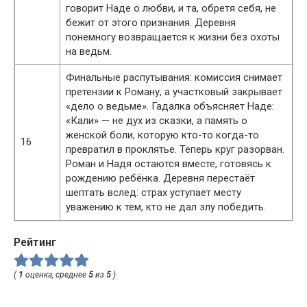
говорит Наде о любви, и та, обретя себя, не
бежит от этого признания. Деревня
понемногу возвращается к жизни без охоты
на ведьм.
Финальные распутывания: комиссия снимает
претензии к Роману, а участковый закрывает
«дело о ведьме». Гадалка объясняет Наде:
«Кали» — не дух из сказки, а память о
женской боли, которую кто-то когда-то
16
превратил в проклятье. Теперь круг разорван.
Роман и Надя остаются вместе, готовясь к
рождению ребёнка. Деревня перестаёт
шептать вслед: страх уступает месту
уважению к тем, кто не дал злу победить.
Рейтинг
(
1
оценка, среднее
5
из
5
)