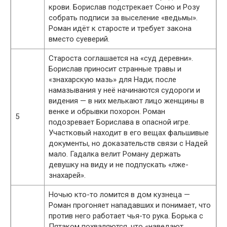
крови. Борислав подстрекает Соню и Розу
собрать подписи за выселение «ведьмы».
Роман идёт к старосте и требует закона
вместо суеверий.
Староста соглашается на «суд деревни».
Борислав приносит странные травы и
«знахарскую мазь» для Нади; после
намазывания у неё начинаются судороги и
видения — в них мелькают лицо женщины в
венке и обрывки похорон. Роман
5
подозревает Борислава в опасной игре.
Участковый находит в его вещах фальшивые
документы, но доказательств связи с Надей
мало. Гадалка велит Роману держать
девушку на виду и не подпускать «лже-
знахарей».
Ночью кто-то ломится в дом кузнеца —
Роман прогоняет нападавших и понимает, что
против него работает чья-то рука. Борька с
Пятаком похваляются, что «наведают