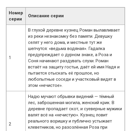
Номер
Описание серии
серии
В глухой деревне кузнец Роман вылавливает
из реки незнакомку без памяти. Девушку
селят у него дома, и местные тут же
шепчутся: «ведьма водяная». Гадалка
предупреждает о дурном знаке, а Розa и
1
Соня начинают раздувать слухи. Роман
встаёт на защиту гостьи, даёт ей имя Надя и
пытается отыскать её прошлое, но
любопытные соседи и участковый видят в
этом «нечистое».
Надю мучают обрывки видений — тёмный
лес, заброшенная могила, женский крик. В
деревне пропадает скот, и суеверные мужики
валят всё на «нечистую». Кузнец ловит
реального воришку и публично устыжает
2
клеветников, но разозлённая Роза при