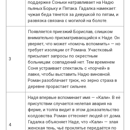
поддержке Соньки натравливает на Надю
пьяных Борьку и Пятака. Гадалка намекает:
чужая беда тянется за девушкой по пятам, и
развязка связана с могилой на болоте.
Появляется приезжий Борислав, слишком
внимательно присматривающийся к Наде. Он
уверяет, что может «помочь вспомнить» — но
требует изоляции от Романа. Участковый
присылает запросы по окрестным
3
больницам: совпадений нет. Тем временем
Соня устраивает спектакль с «порчей» в
лавке, чтобы выставить Надю виновной.
Роман разоблачает трюк, но зерно страха в
деревне прорастает сильнее.
Надя впервые вспоминает имя — «Кали». В её
присутствии случается нелепая авария на
ферме, и толпа видит в этом доказательство
колдовства. Роман оттесняет людей от дома.
Гадалка объясняет Наде, что «Кали» — злая
4
женская тень, чьё проклятье передаётся по