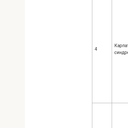
Карпа
4
синдр