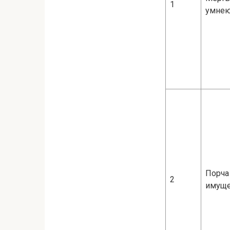
1
умне
Порча
2
имуще