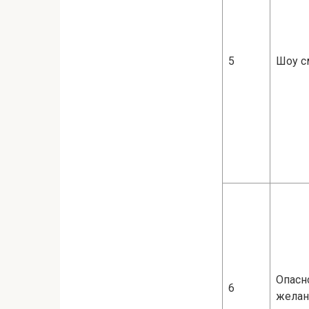
5
Шоу с
Опасн
6
желан