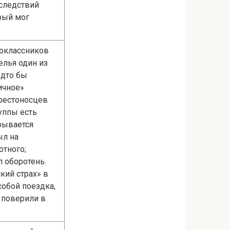
оследствий
орый мог
ноклассников
елья один из
удто бы
ичное»
Крестоносцев
уппы есть
рывается
ыл на
отного;
 оборотень.
кий страх» в
собой поездка,
е поверили в