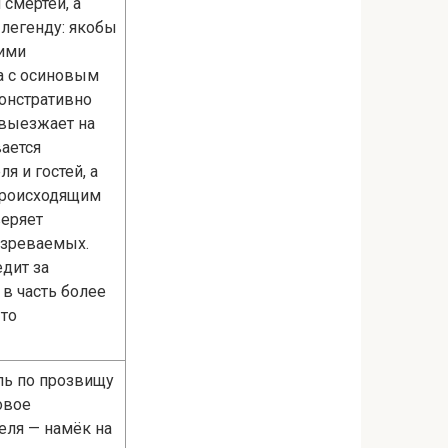
 смертей, а
легенду: якобы
ими
на с осиновым
онстративно
 выезжает на
ается
я и гостей, а
 происходящим
веряет
озреваемых.
дит за
 в часть более
-то
ль по прозвищу
овое
еля — намёк на