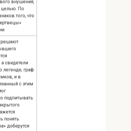
ового внушения,
й целью. По
наков того, что
 мертвецы»
ии.
а решают
бывшего
тся
 а свидетели
о легенде, граф
омков, и в
язанный с этим
мог
но подпитывать
закрытого
кажется
ь понять
фа» доберутся