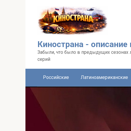
Перейти
к
контенту
Кинострана - описание
Забыли, что было в предыдущих сезонах 
серий
Российские
Латиноамериканские