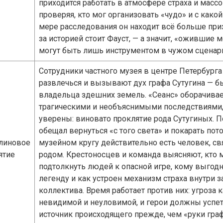
приходится работать в атмосфере страха и масс
проверяя, кто мог организовать «чудо» и с како
мере расследования он находит всё больше приз
за историей стоит Фауст, — а значит, «ожившие
могут быть лишь инструментом в чужом сценар
Сотрудники частного музея в центре Петербург
развлечься и вызывают дух графа Сутугина — 
владельца здешних земель. «Сеанс» оборачивае
трагическими и необъяснимыми последствиями,
уверены: виновато проклятие рода Сутугиных. П
обещал вернуться «с того света» и покарать пот
линовое
музейном кругу действительно есть человек, св
ятие
родом. Крестоносцев и команда выясняют, кто 
подтолкнуть людей к опасной игре, кому выгод
легенду и как устроен механизм страха внутри 
коллектива. Время работает против них: угроза 
невидимой и неуловимой, и герои должны успет
источник происходящего прежде, чем «руки гра