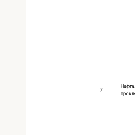
Нафта
7
прокл