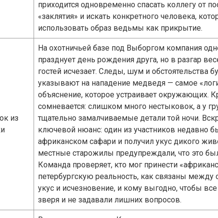
приходится одновременно спасать коллегу от п
«заклятия» и искать конкретного человека, кот
использовать образ ведьмы как прикрытие.
На охотничьей базе под Выборгом компания од
празднует день рождения друга, но в разгар вес
гостей исчезает. Следы, шум и обстоятельства б
указывают на нападение медведя — самое «лог
объяснение, которое устраивает окружающих. 
сомневается: слишком много нестыковок, а у гр
ок из
тщательно замалчиваемые детали той ночи. Вск
ки
ключевой нюанс: один из участников недавно б
африканском сафари и получил укус дикого жив
местные старожилы предупреждали, что это был
Команда проверяет, кто мог принести «африканс
петербургскую реальность, как связаны между 
укус и исчезновение, и кому выгодно, чтобы вс
зверя и не задавали лишних вопросов.