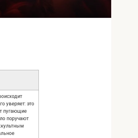
роисходит
о уверяет: это
ют пугающие
ело поручают
оккультным
альное