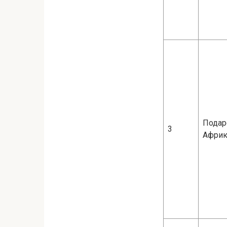
Подар
3
Афри