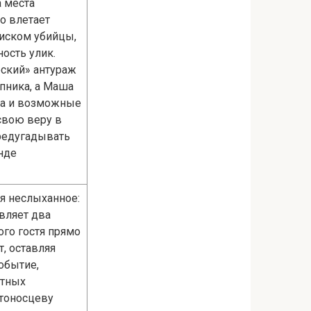
 места
о влетает
оиском убийцы,
ость улик.
еский» антураж
пника, а Маша
на и возможные
свою веру в
предугадывать
нде
я неслыханное:
вляет два
ого гостя прямо
, оставляя
обытие,
стных
стоносцеву