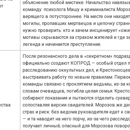
объяснение любой мистике. Начальство навязы
ют
команду: психолога Машу и криминалиста Мороз
верящего в потустороннее. На месте они находя
могилы, пропавших мертвецов и цепочку странн
нужно проверить: кто и зачем инсценирует «ож
мотивы скрываются за страхом жителей и где з
легенда и начинается преступление.
После резонансного дела в «секретном» подра
официально создают КОПРОД — особый отдел 
расследованию оккультных дел, и Крестоносцев
выстраивать работу по новым правилам. Первое
команды связано с проклятием ведьмы, из-за ко
словам очевидцев, погибла целая семья. Крест
собирают показания и пытаются отделить суевер
ства
сопоставляя версии свидетелей. Морозов же де
страх и риск: без ведома руководителя едет к 
— и та наводит на него порчу, из-за чего рассле
получает личный, опасный для Морозова поворо