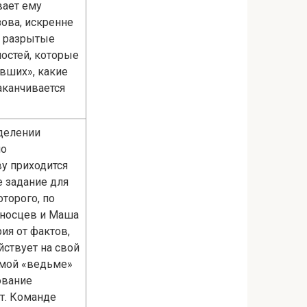
вает ему
ова, искренне
т разрытые
остей, которые
ивших», какие
аканчивается
зделении
по
у приходится
 задание для
торого, по
оносцев и Маша
ия от фактов,
йствует на свой
самой «ведьме»
дование
т. Команде