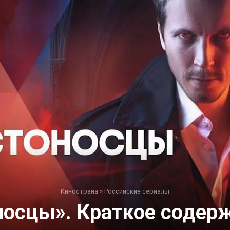
Кинострана
»
Российские сериалы
носцы». Краткое содерж