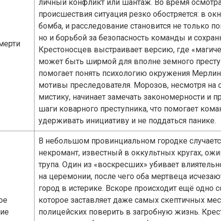
личный конфликт или шантаж. Во время осмотра
происшествия ситуация резко обостряется: в окн
бомба, и расследование становится не только п
но и борьбой за безопасность команды и сохранн
мерти
Крестоносцев выстраивает версию, где «магич
может быть ширмой для вполне земного престу
помогает понять психологию окружения Мерли
мотивы преследователя. Морозов, несмотря на 
мистику, начинает замечать закономерности и 
шаги коварного преступника, что помогает кома
удерживать инициативу и не поддаться панике.
В небольшом провинциальном городке случаетс
некромант, известный в оккультных кругах, ожи
трупа. Один из «воскресших» убивает влиятельн
на церемонии, после чего оба мертвеца исчезают
город в истерике. Вскоре происходит ещё одно с
ое
которое заставляет даже самых скептичных ме
ие
полицейских поверить в загробную жизнь. Кре