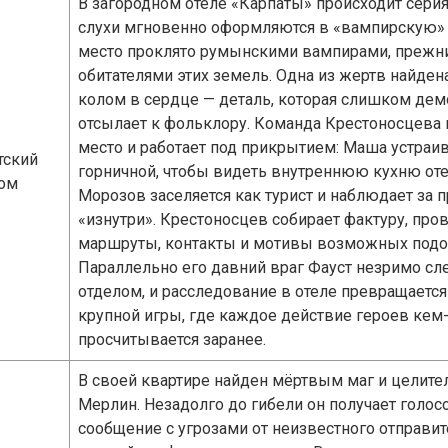
В загородном отеле «Карпаты» происходит серия
слухи мгновенно оформляются в «вампирскую» 
место проклято румынскими вампирами, прежн
обитателями этих земель. Одна из жертв найде
колом в сердце — деталь, которая слишком дем
отсылает к фольклору. Команда Крестоносцева
место и работает под прикрытием: Маша устраив
тский
горничной, чтобы видеть внутреннюю кухню отел
ом
Морозов заселяется как турист и наблюдает за
«изнутри». Крестоносцев собирает фактуру, про
маршруты, контакты и мотивы возможных под
Параллельно его давний враг Фауст незримо сле
отделом, и расследование в отеле превращается
крупной игры, где каждое действие героев кем
просчитывается заранее.
В своей квартире найден мёртвым маг и целите
Мерлин. Незадолго до гибели он получает голос
сообщение с угрозами от неизвестного отправит