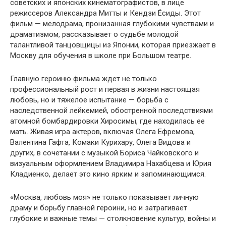
советских и японских кинематографистов, в лице
режиссеров Александра Митты и Кендзи Ёсиды. Этот
фильм — мелодрама, пронизанная глубокими чувствами и
драматизмом, рассказывает о судьбе молодой
талантливой танцовщицы из Японии, которая приезжает в
Москву для обучения в школе при Большом театре.
Главную героиню фильма ждет не только
профессиональный рост и первая в жизни настоящая
любовь, но и тяжелое испытание — борьба с
наследственной лейкемией, обостренной последствиями
атомной бомбардировки Хиросимы, где находилась ее
мать. Живая игра актеров, включая Олега Ефремова,
Валентина Гафта, Комаки Курихару, Олега Видова и
других, в сочетании с музыкой Бориса Чайковского и
визуальным оформлением Владимира Нахабцева и Юрия
Кладиенко, делает это кино ярким и запоминающимся.
«Москва, любовь моя» не только показывает личную
драму и борьбу главной героини, но и затрагивает
глубокие и важные темы — столкновение культур, войны и