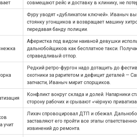
вает
совмещают рейс и доставку в клинику, не потер
Фуру уводят «дубликатом ключей». Иваныч вы
стоянку угонщиков и возвращает машину хитр
передавая банду полиции.
Аферистка под видом наивной девушки испол
снежка
дальнобойщиков как бесплатное такси. Получа
справедливый отпор.
Редкий ретро-фургон надо дотащить до фестив
торка
охотники за раритетом и дефицит деталей — С
запчасти, Иваныч мирит спорщиков.
Конфликт вокруг склада и долей. Напарники ст
атизация
сторону рабочих и срывают «чёрную приватиз
Лихач спровоцировал ДТП и сбежал. Дальноб
ков
заставляют его пройти все этапы ответственно
а учит
извинений до ремонта.