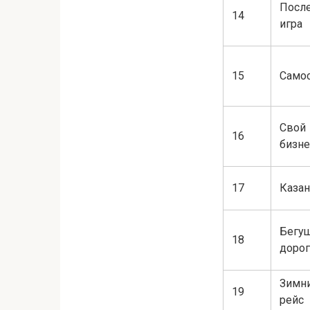
Посл
14
игра
15
Само
Свой
16
бизне
17
Каза
Бегущ
18
доро
Зимн
19
рейс