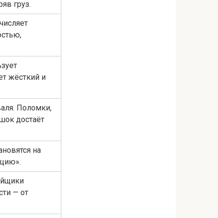
яв груз.
числяет
остью,
ьзует
ет жёсткий и
аля. Поломки,
ашок достаёт
ановятся на
ацию».
ойщики
сти — от