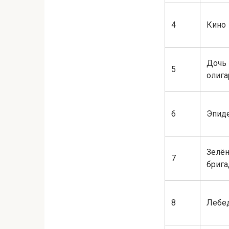
4
Кино
Дочь
5
олига
6
Эпид
Зелё
7
бриг
8
Лебе