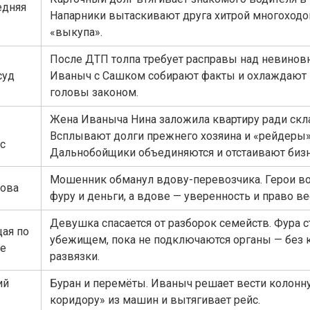
едняя
Напарники вытаскивают друга хитрой многоходо
«выкупа».
После ДТП толпа требует расправы над невино
суд
Иваныч с Сашком собирают факты и охлаждают 
головы законом.
Жена Иваныча Нина заложила квартиру ради скл
Всплывают долги прежнего хозяина и «рейдеры»
с
Дальнобойщики объединяются и отстаивают бизн
Мошенник обманул вдову-перевозчика. Герои 
нова
фуру и деньги, а вдове — уверенность и право ве
Девушка спасается от разборок семейств. Фура с
ая по
убежищем, пока не подключаются органы — без 
ге
развязки.
ий
Буран и перемёты. Иваныч решает вести колонн
коридору» из машин и вытягивает рейс.