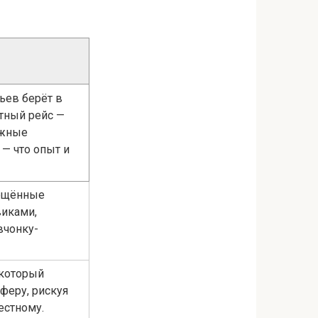
ьев берёт в
тный рейс —
ожные
— что опыт и
рещённые
виками,
вчонку-
 который
феру, рискуя
естному.