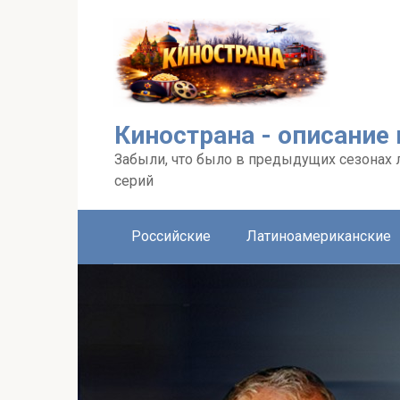
Перейти
к
контенту
Кинострана - описание
Забыли, что было в предыдущих сезонах 
серий
Российские
Латиноамериканские