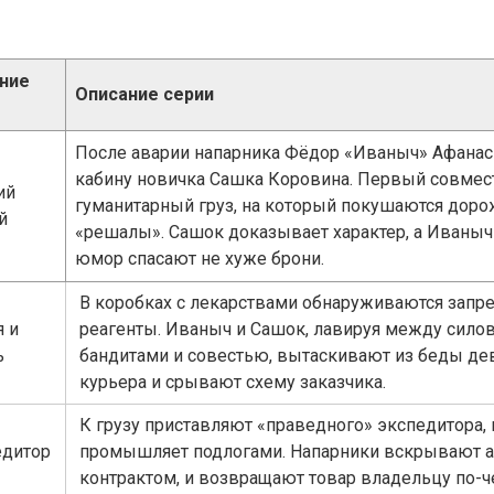
ние
Описание серии
После аварии напарника Фёдор «Иваныч» Афанас
кабину новичка Сашка Коровина. Первый совмес
ий
гуманитарный груз, на который покушаются дор
й
«решалы». Сашок доказывает характер, а Иваныч 
юмор спасают не хуже брони.
В коробках с лекарствами обнаруживаются зап
 и
реагенты. Иваныч и Сашок, лавируя между сило
ь
бандитами и совестью, вытаскивают из беды де
курьера и срывают схему заказчика.
К грузу приставляют «праведного» экспедитора,
едитор
промышляет подлогами. Напарники вскрывают а
контрактом, и возвращают товар владельцу по-ч