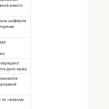
вкой вместо
вным шофёром.
горячие
ада.
.
ес.
возвращают
сти дело мужа.
тановится
кровавой
у по «живому