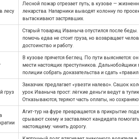
Лесной пожар отрезает путь; в кузове — жизнен
в лесу
лекарства. Напарники выводят колонну по просе
вытаскивают застрявших.
Старый товарищ Иваныча опустился после беды.
помочь едва не стоит груза, но возвращает чело
достоинство и работу.
В кузове прячется беглец. По пути выясняется: он
г
мести настоящих преступников. Дальнобойщики
полиции собрать доказательства и сдать «правил
Заказчик предлагает «увезти налево». Сашок кол
й груз
урок Иваныча прост: лёгкие деньги ведут в тупик
Отказываются, теряют часть оплаты, но сохраняю
Агит-тур на фуре превращается в прикрытие подк
а
срывают схему и заставляют кандидата помогать
кратии
настоящему: чинить дорогу.
Карточный долг втягивает знакомого водителя в