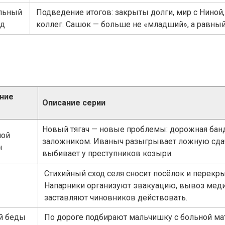
льный
Подведение итогов: закрыты долги, мир с Ниной
рд
коллег. Сашок — больше не «младший», а равный
ние
Описание серии
Новый тягач — новые проблемы: дорожная бан
ной
заложником. Иваныч разыгрывает ложную сдач
н
выбивает у преступников козыри.
Стихийный сход селя сносит посёлок и перекры
Напарники организуют эвакуацию, вывоз мед
заставляют чиновников действовать.
й беды
По дороге подбирают мальчишку с больной ма