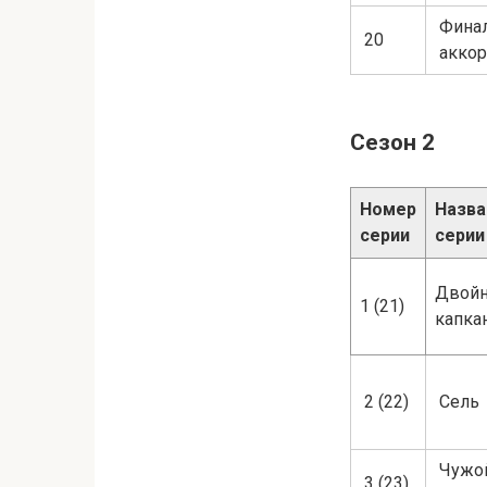
Фина
20
акко
Сезон 2
Номер
Назва
серии
серии
Двой
1 (21)
капка
2 (22)
Сель
Чужо
3 (23)