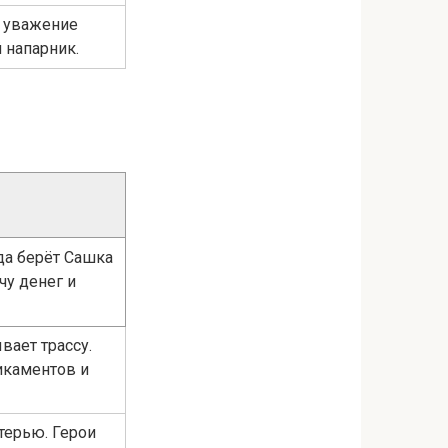
, уважение
 напарник.
да берёт Сашка
у денег и
вает трассу.
икаментов и
терью. Герои