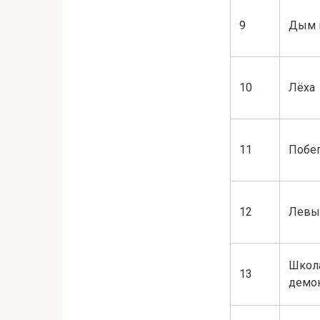
9
Дым 
10
Лёха
11
Побе
12
Левы
Школ
13
демо