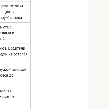
деле готовит
нацию и
оу-бизнеса.
ь отца.
елями и
ей.
уют. Водители
док не остался
чужой теневой
ются до
ликт с
ходят на