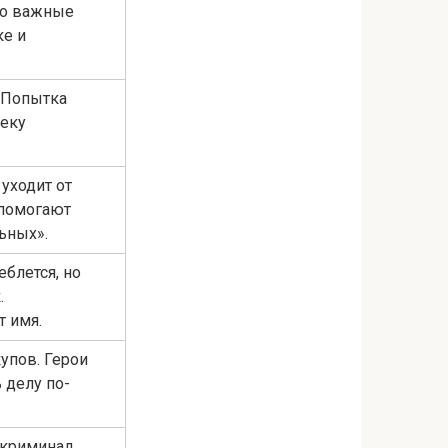
но важные
ке и
 Попытка
веку
 уходит от
 помогают
ьных».
еблется, но
.
т имя.
упов. Герои
 делу по-
 криминал.