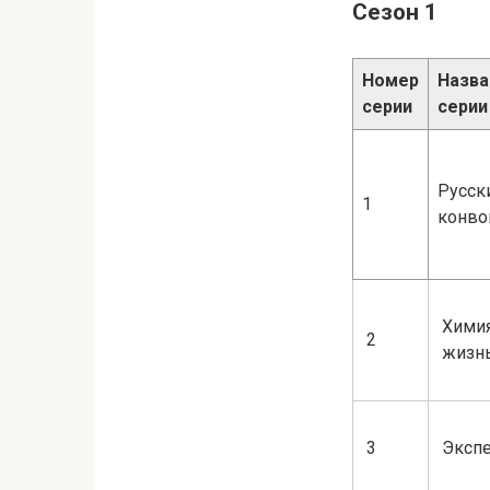
Сезон 1
Номер
Назва
серии
серии
Русск
1
конво
Химия
2
жизн
3
Эксп