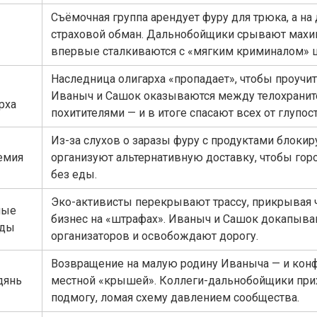
Съёмочная группа арендует фуру для трюка, а на 
страховой обман. Дальнобойщики срывают махи
впервые сталкиваются с «мягким криминалом» ш
Наследница олигарха «пропадает», чтобы проучит
Иваныч и Сашок оказываются между телохранит
рха
похитителями — и в итоге спасают всех от глупост
Из-за слухов о заразы фуру с продуктами блокир
емия
организуют альтернативную доставку, чтобы горо
без еды.
Эко-активисты перекрывают трассу, прикрывая 
ные
бизнес на «штрафах». Иваныч и Сашок докапыва
ады
организаторов и освобождают дорогу.
Возвращение на малую родину Иваныча — и конф
дянь
местной «крышей». Коллеги-дальнобойщики при
подмогу, ломая схему давлением сообщества.