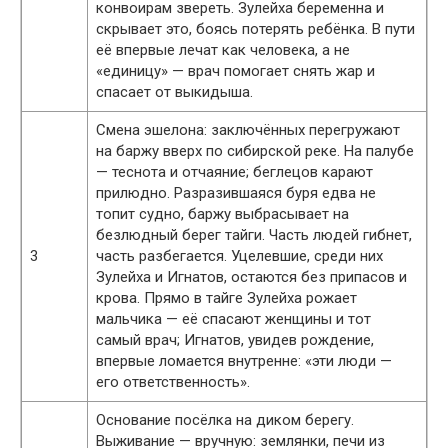
конвоирам звереть. Зулейха беременна и
скрывает это, боясь потерять ребёнка. В пути
её впервые лечат как человека, а не
«единицу» — врач помогает снять жар и
спасает от выкидыша.
Смена эшелона: заключённых перегружают
на баржу вверх по сибирской реке. На палубе
— теснота и отчаяние; беглецов карают
прилюдно. Разразившаяся буря едва не
топит судно, баржу выбрасывает на
безлюдный берег тайги. Часть людей гибнет,
3
часть разбегается. Уцелевшие, среди них
Зулейха и Игнатов, остаются без припасов и
крова. Прямо в тайге Зулейха рожает
мальчика — её спасают женщины и тот
самый врач; Игнатов, увидев рождение,
впервые ломается внутренне: «эти люди —
его ответственность».
Основание посёлка на диком берегу.
Выживание — вручную: землянки, печи из