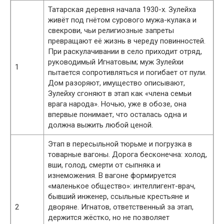
Татарская деревня начала 1930-х. Зулейха
живёт под гнётом сурового мужа-кулака и
свекрови, чьи религиозные запреты
превращают её жизнь в череду повинностей.
При раскулачивании в село приходит отряд,
руководимый Игнатовым; муж Зулейхи
1
пытается сопротивляться и погибает от пули.
Дом разоряют, имущество описывают,
Зулейху сгоняют в этап как «члена семьи
врага народа». Ночью, уже в обозе, она
впервые понимает, что осталась одна и
должна выжить любой ценой.
Этап в пересыльной тюрьме и погрузка в
товарные вагоны. Дорога бесконечна: холод,
вши, голод, смерти от сыпняка и
изнеможения. В вагоне формируется
«маленькое общество»: интеллигент-врач,
бывший инженер, ссыльные крестьяне и
2
дворяне. Игнатов, ответственный за этап,
держится жёстко, но не позволяет