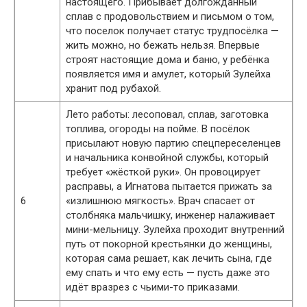
настоящего. Прибывает долгожданный
сплав с продовольствием и письмом о том,
что поселок получает статус трудпосёлка —
жить можно, но бежать нельзя. Впервые
строят настоящие дома и баню, у ребёнка
появляется имя и амулет, который Зулейха
хранит под рубахой.
Лето работы: лесоповал, сплав, заготовка
топлива, огороды на пойме. В посёлок
присылают новую партию спецпереселенцев
и начальника конвойной службы, который
требует «жёсткой руки». Он провоцирует
расправы, а Игнатова пытается прижать за
6
«излишнюю мягкость». Врач спасает от
столбняка мальчишку, инженер налаживает
мини-мельницу. Зулейха проходит внутренний
путь от покорной крестьянки до женщины,
которая сама решает, как лечить сына, где
ему спать и что ему есть — пусть даже это
идёт вразрез с чьими-то приказами.