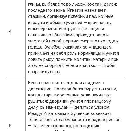
глины, рыбалка подо льдом, охота и делёж
последнего зерна. Игнатов назначает
старшин, организует хлебный пай, ночные
караулы и обмен «умений» — врач лечит,
инженер чинит инструмент, женщины
4
налаживают быт. Зима приходит рано и
жестокой ценой: первые смерти от холода и
голода. Зулейха, ухаживая за младенцем,
принимает на себя роль кормилицы и учится
ловить рыбу, помнить молитвы матери и при
этом не спорить с новой властью — чтобы
сохранить сына.
Весна приносит паводок и эпидемию
дизентерии. Посёлок балансирует на грани,
когда старые сословные роли начинают
рушиться: дворянин учится плотницкому
делу, бывший кулак — делиться уловом.
Между Игнатовым и Зулейхой возникает
тонкая связь благодарности и недоверия: он
5
— палач её прошлого, но защитник