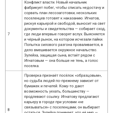
Конфликт власти. Новый начальник
фабрикует побег, чтобы списать недостачу и
сорвать план лесозаготовки; нескольких
поселенцев готовят к наказанию. Игнатов,
рискуя карьерой и свободой, выносит на свет
документы и свидетельства — собирает сход,
7
где люди впервые говорят вслух. Выясняется
и чёрный рынок, на котором исчезали пайки.
Попытка силового разгона проваливается, в
дело вмешивается окружное начальство.
Зулейха, защищая сына, встаёт рядом с
Игнатовым — она больше не тень, а голос
поселка.
Проверка признаёт посёлок «образцовым»,
но судьба людей по-прежнему зависит от
бумажек и печатей. Кому-то дают
возможность уехать, большинству —
продлевают ссылку. Игнатову предлагают
карьеру в городе при условии «не
связываться» с поселенцами; он выбирает
8
остаться. Зулейха понимает, что её мир —