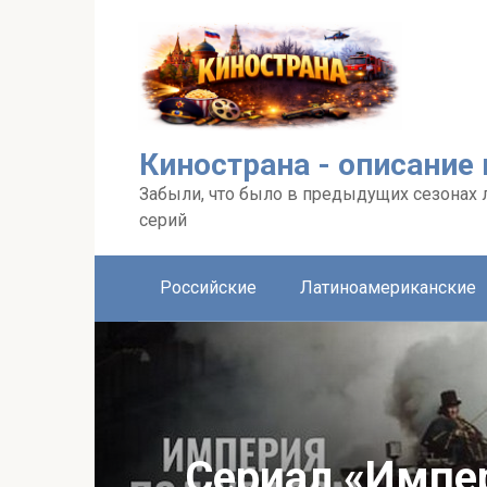
Перейти
к
контенту
Кинострана - описание
Забыли, что было в предыдущих сезонах 
серий
Российские
Латиноамериканские
Сериал «Импер