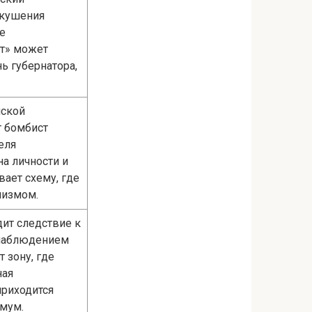
окушения
е
нт» может
ь губернатора,
нской
т бомбист
еля
на личности и
вает схему, где
мизмом.
дит следствие к
 наблюдением
 зону, где
ная
приходится
имум.