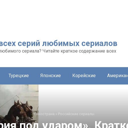
 всех серий любимых сериалов
любимого сериала? Читайте краткое содержание всех
Турецкие
Японские
Корейские
Америка
Кинострана
»
Российские сериалы
ия под ударом». Крат