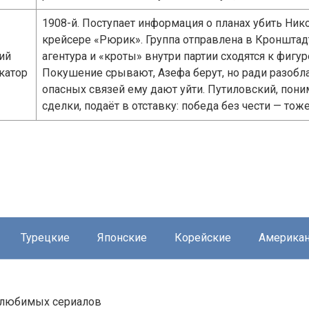
1908-й. Поступает информация о планах убить Никол
крейсере «Рюрик». Группа отправлена в Кронштад
ий
агентура и «кроты» внутри партии сходятся к фигур
катор
Покушение срывают, Азефа берут, но ради разобл
опасных связей ему дают уйти. Путиловский, пони
сделки, подаёт в отставку: победа без чести — тож
Турецкие
Японские
Корейские
Америка
й любимых сериалов