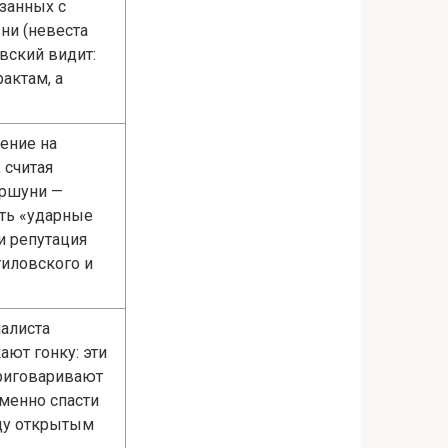
занных с
ни (невеста
вский видит:
актам, а
ение на
 считая
ершуни —
ть «ударные
 и репутация
тиловского и
налиста
ют гонку: эти
приговаривают
менно спасти
ду открытым