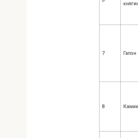
княги
7
Гапон
8
Камик