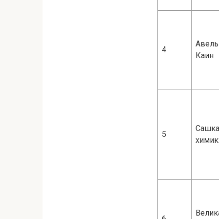
Авель
4
Каин
Сашка
5
химик
Велик
6