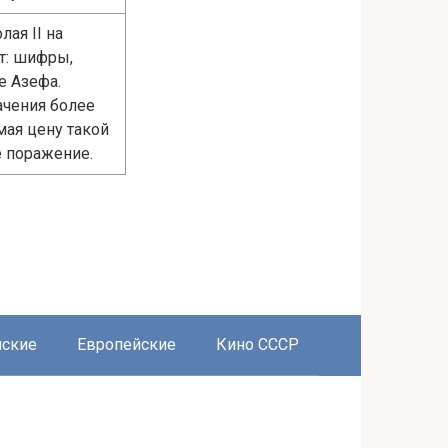
ая II на
т: шифры,
е Азефа.
ачения более
мая цену такой
е поражение.
нские
Европейские
Кино СССР