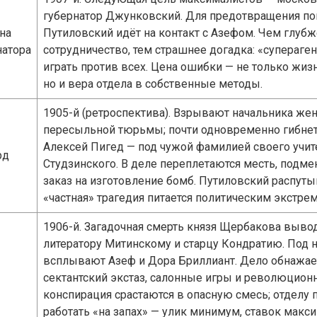
губернатор Джунковский. Для предотвращения п
на
Путиловский идёт на контакт с Азефом. Чем глубж
натора
сотрудничество, тем страшнее догадка: «супераге
играть против всех. Цена ошибки — не только жизн
но и вера отдела в собственные методы.
1905-й (ретроспектива). Взрывают начальника же
пересыльной тюрьмы; почти одновременно гибне
Алексей Пигед — под чужой фамилией своего учит
рд
Студзинского. В деле переплетаются месть, подме
заказ на изготовление бомб. Путиловский распуты
«частная» трагедия питается политическим экстре
1906-й. Загадочная смерть князя Щербакова выво
литератору Митинскому и старцу Кондратию. Под
всплывают Азеф и Дора Бриллиант. Дело обнажает
сектантский экстаз, салонные игры и революцион
конспирация срастаются в опасную смесь; отделу 
работать «на запах» — улик минимум, ставок макс