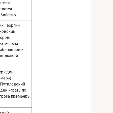
атизм
тается
убийство.
ик Георгий
чковский
еров;
зматичным
мбинацией и
скользкой
р один.
имер»)
 Путиловский
ден играть по
угроза премьеру
вский