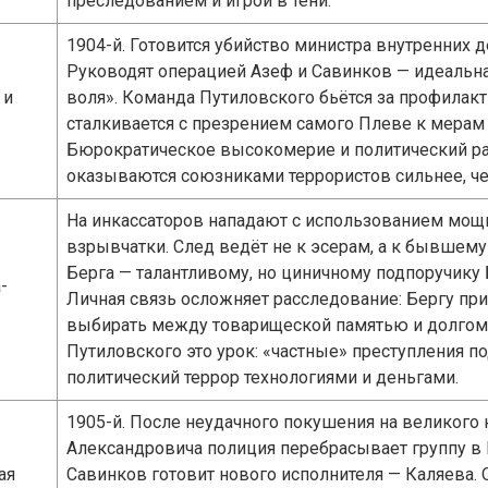
преследованием и игрой в тени.
1904-й. Готовится убийство министра внутренних д
Руководят операцией Азеф и Савинков — идеальна
 и
воля». Команда Путиловского бьётся за профилакти
сталкивается с презрением самого Плеве к мерам 
Бюрократическое высокомерие и политический ра
оказываются союзниками террористов сильнее, ч
На инкассаторов нападают с использованием мощ
взрывчатки. След ведёт не к эсерам, а к бывшем
Берга — талантливому, но циничному подпоручику 
-
Личная связь осложняет расследование: Бергу при
выбирать между товарищеской памятью и долгом
Путиловского это урок: «частные» преступления 
политический террор технологиями и деньгами.
1905-й. После неудачного покушения на великого 
Александровича полиция перебрасывает группу в
ая
Савинков готовит нового исполнителя — Каляева. 