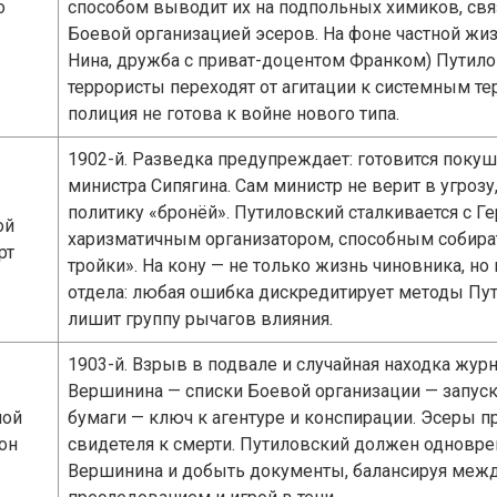
о
способом выводит их на подпольных химиков, свя
Боевой организацией эсеров. На фоне частной жиз
Нина, дружба с приват-доцентом Франком) Путило
террористы переходят от агитации к системным тер
полиция не готова к войне нового типа.
1902-й. Разведка предупреждает: готовится покуш
министра Сипягина. Сам министр не верит в угрозу,
политику «бронёй». Путиловский сталкивается с Г
ой
харизматичным организатором, способным собира
рт
тройки». На кону — не только жизнь чиновника, но
отдела: любая ошибка дискредитирует методы Пу
лишит группу рычагов влияния.
1903-й. Взрыв в подвале и случайная находка жур
Вершинина — списки Боевой организации — запуска
ной
бумаги — ключ к агентуре и конспирации. Эсеры 
он
свидетеля к смерти. Путиловский должен одновре
Вершинина и добыть документы, балансируя меж