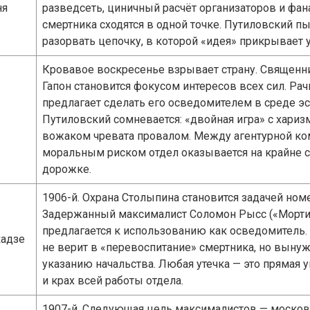
ня
разведсеть, циничный расчёт организаторов и фан
смертника сходятся в одной точке. Путиловский пы
разорвать цепочку, в которой «идея» прикрывает 
Кровавое воскресенье взрывает страну. Священн
Гапон становится фокусом интересов всех сил. Ра
предлагает сделать его осведомителем в среде эс
Путиловский сомневается: «двойная игра» с хари
вожаком чревата провалом. Между агентурной ко
моральным риском отдел оказывается на крайне 
дорожке.
1906-й. Охрана Столыпина становится задачей номе
Задержанный максималист Соломон Рысс («Морт
предлагается к использованию как осведомитель.
адзе
не верит в «перевоспитание» смертника, но вынуж
указанию начальства. Любая утечка — это прямая 
и крах всей работы отдела.
1907-й. Следующая цель максималистов — моско