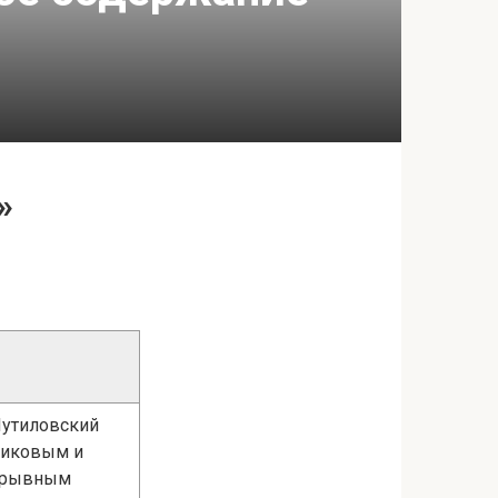
»
Путиловский
никовым и
взрывным