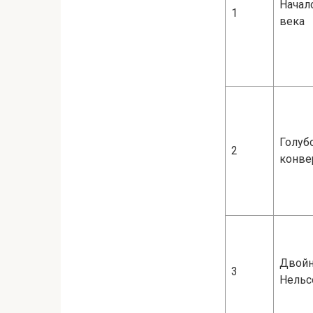
Начал
1
века
Голуб
2
конве
Двой
3
Нельс