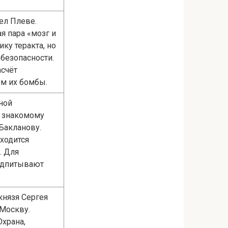
ел Плеве.
я пара «мозг и
ку теракта, но
безопасности.
счёт
ем их бомбы.
ной
у знакомому
Бакланову.
ходится
. Для
подпитывают
князя Сергея
 Москву.
Охрана,