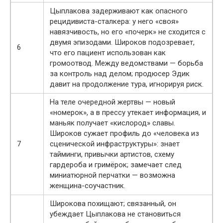
Цыплакова задерживают как опасного
рецидивиста-сталкера: у него «своя»
навязчивость, но его «почерк» не сходится с
двумя эпизодами. Широков подозревает,
6
что его пациент использован как
громоотвод. Между ведомствами — борьба
за контроль над делом; продюсер Эдик
давит на продолжение тура, игнорируя риск.
На теле очередной жертвы — новый
«номерок», а в прессу утекает информация, и
маньяк получает «кислород» славы.
Широков сужает профиль до «человека из
7
сценической инфраструктуры»: знает
тайминги, привычки артистов, схему
гардероба и гримёрок; замечает след
миниатюрной перчатки — возможна
женщина-соучастник.
Широкова похищают; связанный, он
убеждает Цыплакова не становиться