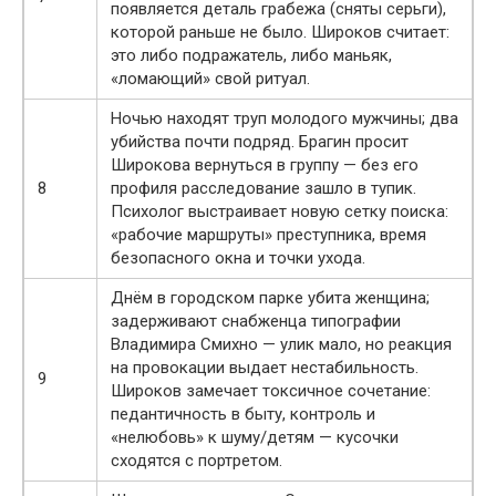
появляется деталь грабежа (сняты серьги),
которой раньше не было. Широков считает:
это либо подражатель, либо маньяк,
«ломающий» свой ритуал.
Ночью находят труп молодого мужчины; два
убийства почти подряд. Брагин просит
Широкова вернуться в группу — без его
8
профиля расследование зашло в тупик.
Психолог выстраивает новую сетку поиска:
«рабочие маршруты» преступника, время
безопасного окна и точки ухода.
Днём в городском парке убита женщина;
задерживают снабженца типографии
Владимира Смихно — улик мало, но реакция
на провокации выдает нестабильность.
9
Широков замечает токсичное сочетание:
педантичность в быту, контроль и
«нелюбовь» к шуму/детям — кусочки
сходятся с портретом.