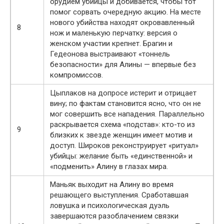
орудием убийцы и добивается, чтобы тот
помог сорвать очередную акцию. На месте
нового убийства находят окровавленный
8
нож и маленькую перчатку: версия о
женском участии крепнет. Брагин и
Гедеонова выстраивают «тоннель
безопасности» для Алины — впервые без
компромиссов.
Цыплаков на допросе истерит и отрицает
вину; по фактам становится ясно, что он не
мог совершить все нападения. Параллельно
раскрывается схема «подстав»: кто-то из
9
близких к звезде женщин имеет мотив и
доступ. Широков реконструирует «ритуал»
убийцы: желание быть «единственной» и
«подменить» Алину в глазах мира.
Маньяк выходит на Алину во время
решающего выступления. Сработавшая
ловушка и психологическая дуэль
завершаются разоблачением связки