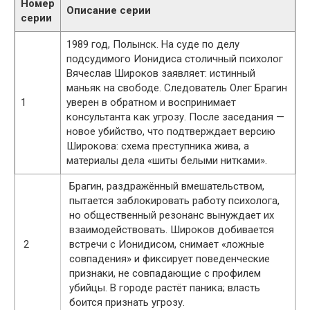
Номер
Описание серии
серии
1989 год, Полынск. На суде по делу
подсудимого Ионидиса столичный психолог
Вячеслав Широков заявляет: истинный
маньяк на свободе. Следователь Олег Брагин
1
уверен в обратном и воспринимает
консультанта как угрозу. После заседания —
новое убийство, что подтверждает версию
Широкова: схема преступника жива, а
материалы дела «шиты белыми нитками».
Брагин, раздражённый вмешательством,
пытается заблокировать работу психолога,
но общественный резонанс вынуждает их
взаимодействовать. Широков добивается
2
встречи с Ионидисом, снимает «ложные
совпадения» и фиксирует поведенческие
признаки, не совпадающие с профилем
убийцы. В городе растёт паника; власть
боится признать угрозу.