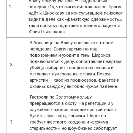
Алину Репину. На теле — гардеробный
1
номерок «1», что выглядит как вызов. Брагин
идёт к Широкову за консультацией; психолог
видит в деле как «фанатскую одержимость»,
так и попытку подставить давнего пациента
Юрия Цыплакова.
В больнице на Алину совершают второе
нападение; Брагин временно под
подозрением и уходит в тень. Широков
подключается к делу, сопоставляет жертвы:
2
убийца выбирает «двойников» певицы и
оставляет нумерованные знаки. Вокруг
артистки — хаос из продюсеров, фанатов и
охраны; каждому выгодно чужое падение.
Гастроли по Золотому кольцу
превращаются в охоту. На репетиции и у
служебных входов появляются «сигналы»:
букеты, фан-арты, записки. Широков
3
требует жёсткого кордона и «режима
стерильности», но шоу-бизнес саботирует