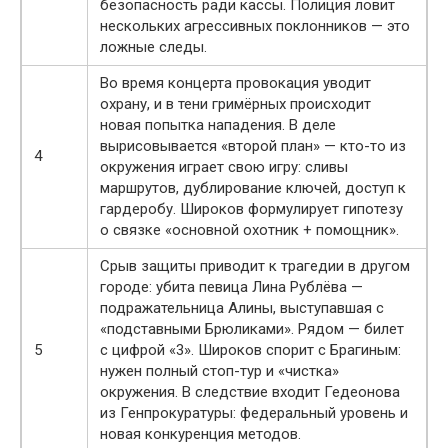
безопасность ради кассы. Полиция ловит
нескольких агрессивных поклонников — это
ложные следы.
Во время концерта провокация уводит
охрану, и в тени гримёрных происходит
новая попытка нападения. В деле
вырисовывается «второй план» — кто-то из
4
окружения играет свою игру: сливы
маршрутов, дублирование ключей, доступ к
гардеробу. Широков формулирует гипотезу
о связке «основной охотник + помощник».
Срыв защиты приводит к трагедии в другом
городе: убита певица Лина Рублёва —
подражательница Алины, выступавшая с
«подставными Брюликами». Рядом — билет
5
с цифрой «3». Широков спорит с Брагиным:
нужен полный стоп-тур и «чистка»
окружения. В следствие входит Гедеонова
из Генпрокуратуры: федеральный уровень и
новая конкуренция методов.