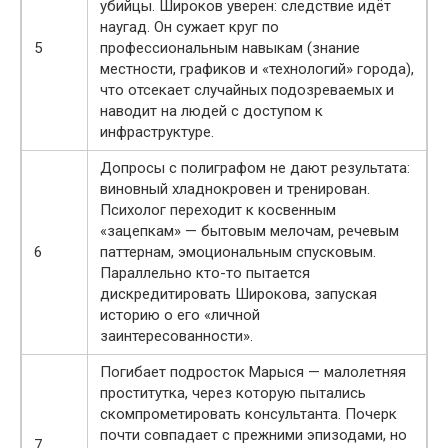
убийцы. Широков уверен: следствие идёт
наугад. Он сужает круг по
5
профессиональным навыкам (знание
местности, графиков и «технологий» города),
что отсекает случайных подозреваемых и
наводит на людей с доступом к
инфраструктуре.
Допросы с полиграфом не дают результата:
виновный хладнокровен и тренирован.
Психолог переходит к косвенным
«зацепкам» — бытовым мелочам, речевым
6
паттернам, эмоциональным спусковым.
Параллельно кто-то пытается
дискредитировать Широкова, запуская
историю о его «личной
заинтересованности».
Погибает подросток Марыся — малолетняя
проститутка, через которую пытались
скомпрометировать консультанта. Почерк
почти совпадает с прежними эпизодами, но
7