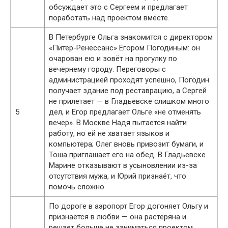
обсуждает это с Сергеем и предлагает
поработать над проектом вместе.
В Петербурге Ольга знакомится с директором
«Питер-Ренессанс» Егором Погодиным: он
очарован ею и зовёт на прогулку по
вечернему городу. Переговоры с
администрацией проходят успешно, Погодин
получает здание под реставрацию, а Сергей
не прилетает — в Гладьевске слишком много
5
дел, и Егор предлагает Ольге «не отменять
вечер». В Москве Надя пытается найти
работу, но ей не хватает языков и
компьютера; Олег вновь привозит бумаги, и
Тоша приглашает его на обед. В Гладьевске
Марине отказывают в усыновлении из-за
отсутствия мужа, и Юрий признаёт, что
помочь сложно.
По дороге в аэропорт Егор догоняет Ольгу и
признаётся в любви — она растеряна и
решает больше не заниматься проектом