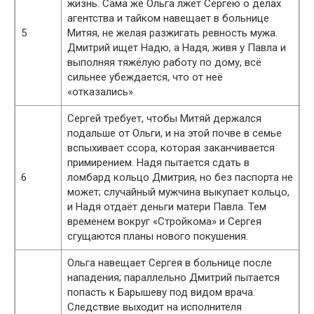
жизнь. Сама же Ольга лжёт Сергею о делах
агентства и тайком навещает в больнице
5
Митяя, не желая разжигать ревность мужа.
Дмитрий ищет Надю, а Надя, живя у Павла и
выполняя тяжёлую работу по дому, всё
сильнее убеждается, что от неё
«отказались».
Сергей требует, чтобы Митяй держался
подальше от Ольги, и на этой почве в семье
вспыхивает ссора, которая заканчивается
примирением. Надя пытается сдать в
6
ломбард кольцо Дмитрия, но без паспорта не
может; случайный мужчина выкупает кольцо,
и Надя отдаёт деньги матери Павла. Тем
временем вокруг «Стройкома» и Сергея
сгущаются планы нового покушения.
Ольга навещает Сергея в больнице после
нападения; параллельно Дмитрий пытается
попасть к Барышеву под видом врача.
Следствие выходит на исполнителя