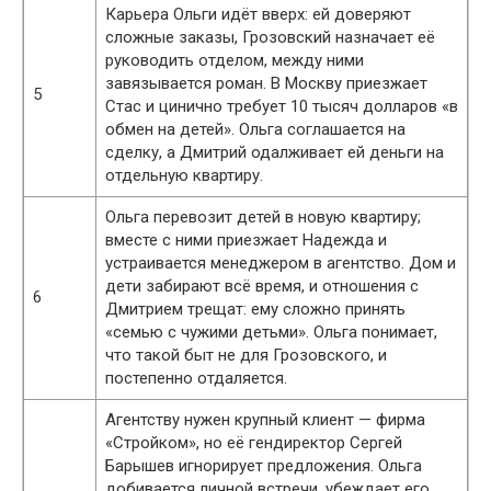
Карьера Ольги идёт вверх: ей доверяют
сложные заказы, Грозовский назначает её
руководить отделом, между ними
завязывается роман. В Москву приезжает
5
Стас и цинично требует 10 тысяч долларов «в
обмен на детей». Ольга соглашается на
сделку, а Дмитрий одалживает ей деньги на
отдельную квартиру.
Ольга перевозит детей в новую квартиру;
вместе с ними приезжает Надежда и
устраивается менеджером в агентство. Дом и
дети забирают всё время, и отношения с
6
Дмитрием трещат: ему сложно принять
«семью с чужими детьми». Ольга понимает,
что такой быт не для Грозовского, и
постепенно отдаляется.
Агентству нужен крупный клиент — фирма
«Стройком», но её гендиректор Сергей
Барышев игнорирует предложения. Ольга
добивается личной встречи, убеждает его