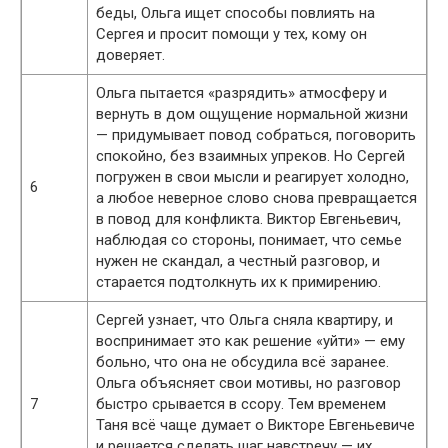
беды, Ольга ищет способы повлиять на
Сергея и просит помощи у тех, кому он
доверяет.
Ольга пытается «разрядить» атмосферу и
вернуть в дом ощущение нормальной жизни
— придумывает повод собраться, поговорить
спокойно, без взаимных упреков. Но Сергей
погружен в свои мысли и реагирует холодно,
6
а любое неверное слово снова превращается
в повод для конфликта. Виктор Евгеньевич,
наблюдая со стороны, понимает, что семье
нужен не скандал, а честный разговор, и
старается подтолкнуть их к примирению.
Сергей узнает, что Ольга сняла квартиру, и
воспринимает это как решение «уйти» — ему
больно, что она не обсудила всё заранее.
Ольга объясняет свои мотивы, но разговор
7
быстро срывается в ссору. Тем временем
Таня всё чаще думает о Викторе Евгеньевиче
и решается сделать шаг навстречу — их