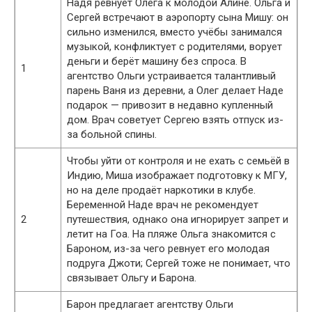
Надя ревнует Олега к молодой Алине. Ольга и
Сергей встречают в аэропорту сына Мишу: он
сильно изменился, вместо учёбы занимался
музыкой, конфликтует с родителями, ворует
деньги и берёт машину без спроса. В
1
агентство Ольги устраивается талантливый
парень Ваня из деревни, а Олег делает Наде
подарок — привозит в недавно купленный
дом. Врач советует Сергею взять отпуск из-
за больной спины.
Чтобы уйти от контроля и не ехать с семьёй в
Индию, Миша изображает подготовку к МГУ,
но на деле продаёт наркотики в клубе.
Беременной Наде врач не рекомендует
2
путешествия, однако она игнорирует запрет и
летит на Гоа. На пляже Ольга знакомится с
Бароном, из-за чего ревнует его молодая
подруга Джоти; Сергей тоже не понимает, что
связывает Ольгу и Барона.
Барон предлагает агентству Ольги