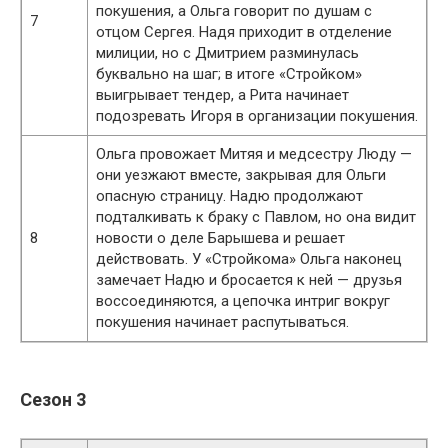
покушения, а Ольга говорит по душам с
7
отцом Сергея. Надя приходит в отделение
милиции, но с Дмитрием разминулась
буквально на шаг; в итоге «Стройком»
выигрывает тендер, а Рита начинает
подозревать Игоря в организации покушения.
Ольга провожает Митяя и медсестру Люду —
они уезжают вместе, закрывая для Ольги
опасную страницу. Надю продолжают
подталкивать к браку с Павлом, но она видит
8
новости о деле Барышева и решает
действовать. У «Стройкома» Ольга наконец
замечает Надю и бросается к ней — друзья
воссоединяются, а цепочка интриг вокруг
покушения начинает распутываться.
Сезон 3