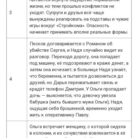
жизни, но тени прошлых конфликтов не
3
уходят. Супруги и друзья всё чаще
вынуждены реагировать на подставы и чужие
игры вокруг «Стройкома». Опасность
начинает принимать вполне реальные формы.
Песков договаривается с Романом об
убийстве Сергея, и Надя случайно видит их
разговор. Переходя дорогу, она попадает
под машину, её подозревают в краже денег, а
затем она исчезает; в больнице Надя узнаёт,
что беременна, и пытается дозвониться до
4
друзей, но Дарья перехватывает связь и
крадёт телефон Дмитрия. У Ольги пропадает
дочь — выясняется, что девочку увезла
бабушка (мать бывшего мужа Ольги); Надя,
ощущая себя брошенной, временно уходит
жить к оперативнику Павлу.
Ольга встречает женщину, с которой сидела
в колонии, и из сочувствия вовлекается в её