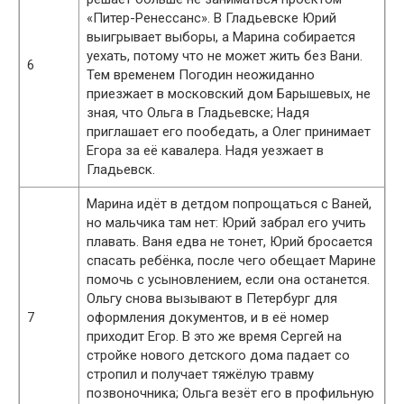
«Питер-Ренессанс». В Гладьевске Юрий
выигрывает выборы, а Марина собирается
уехать, потому что не может жить без Вани.
6
Тем временем Погодин неожиданно
приезжает в московский дом Барышевых, не
зная, что Ольга в Гладьевске; Надя
приглашает его пообедать, а Олег принимает
Егора за её кавалера. Надя уезжает в
Гладьевск.
Марина идёт в детдом попрощаться с Ваней,
но мальчика там нет: Юрий забрал его учить
плавать. Ваня едва не тонет, Юрий бросается
спасать ребёнка, после чего обещает Марине
помочь с усыновлением, если она останется.
Ольгу снова вызывают в Петербург для
7
оформления документов, и в её номер
приходит Егор. В это же время Сергей на
стройке нового детского дома падает со
стропил и получает тяжёлую травму
позвоночника; Ольга везёт его в профильную