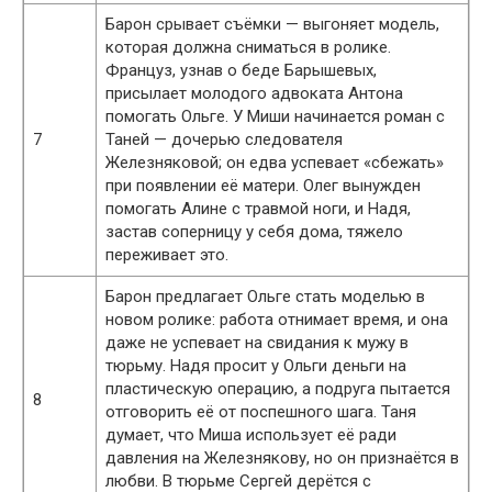
Барон срывает съёмки — выгоняет модель,
которая должна сниматься в ролике.
Француз, узнав о беде Барышевых,
присылает молодого адвоката Антона
помогать Ольге. У Миши начинается роман с
7
Таней — дочерью следователя
Железняковой; он едва успевает «сбежать»
при появлении её матери. Олег вынужден
помогать Алине с травмой ноги, и Надя,
застав соперницу у себя дома, тяжело
переживает это.
Барон предлагает Ольге стать моделью в
новом ролике: работа отнимает время, и она
даже не успевает на свидания к мужу в
тюрьму. Надя просит у Ольги деньги на
пластическую операцию, а подруга пытается
8
отговорить её от поспешного шага. Таня
думает, что Миша использует её ради
давления на Железнякову, но он признаётся в
любви. В тюрьме Сергей дерётся с