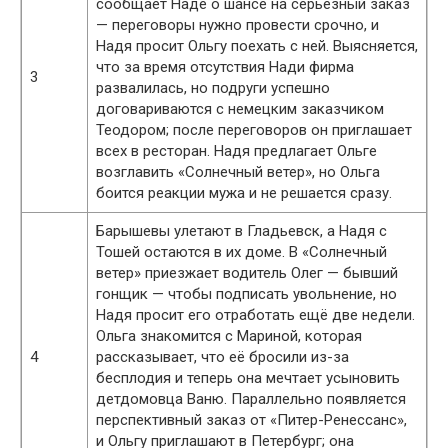
сообщает Наде о шансе на серьёзный заказ
— переговоры нужно провести срочно, и
Надя просит Ольгу поехать с ней. Выясняется,
что за время отсутствия Нади фирма
3
развалилась, но подруги успешно
договариваются с немецким заказчиком
Теодором; после переговоров он приглашает
всех в ресторан. Надя предлагает Ольге
возглавить «Солнечный ветер», но Ольга
боится реакции мужа и не решается сразу.
Барышевы улетают в Гладьевск, а Надя с
Тошей остаются в их доме. В «Солнечный
ветер» приезжает водитель Олег — бывший
гонщик — чтобы подписать увольнение, но
Надя просит его отработать ещё две недели.
Ольга знакомится с Мариной, которая
4
рассказывает, что её бросили из-за
бесплодия и теперь она мечтает усыновить
детдомовца Ваню. Параллельно появляется
перспективный заказ от «Питер-Ренессанс»,
и Ольгу приглашают в Петербург; она