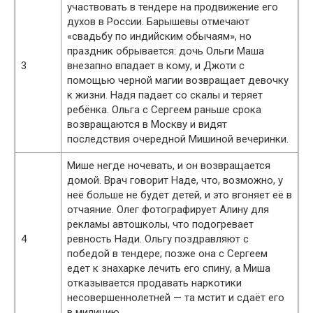
участвовать в тендере на продвижение его
духов в России. Барышевы отмечают
«свадьбу по индийским обычаям», но
праздник обрывается: дочь Ольги Маша
3
внезапно впадает в кому, и Джоти с
помощью черной магии возвращает девочку
к жизни. Надя падает со скалы и теряет
ребёнка. Ольга с Сергеем раньше срока
возвращаются в Москву и видят
последствия очередной Мишиной вечеринки.
Мише негде ночевать, и он возвращается
домой. Врач говорит Наде, что, возможно, у
неё больше не будет детей, и это вгоняет её в
отчаяние. Олег фотографирует Алину для
рекламы автошколы, что подогревает
4
ревность Нади. Ольгу поздравляют с
победой в тендере; позже она с Сергеем
едет к знахарке лечить его спину, а Миша
отказывается продавать наркотики
несовершеннолетней — та мстит и сдаёт его
в милицию.