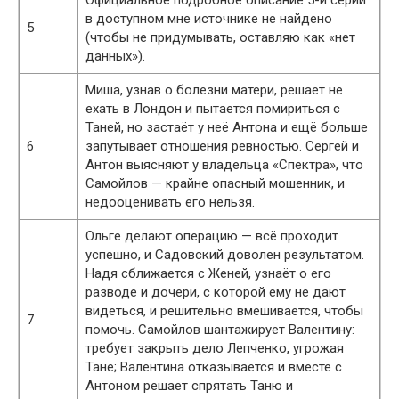
Официальное подробное описание 5-й серии
в доступном мне источнике не найдено
5
(чтобы не придумывать, оставляю как «нет
данных»).
Миша, узнав о болезни матери, решает не
ехать в Лондон и пытается помириться с
Таней, но застаёт у неё Антона и ещё больше
6
запутывает отношения ревностью. Сергей и
Антон выясняют у владельца «Спектра», что
Самойлов — крайне опасный мошенник, и
недооценивать его нельзя.
Ольге делают операцию — всё проходит
успешно, и Садовский доволен результатом.
Надя сближается с Женей, узнаёт о его
разводе и дочери, с которой ему не дают
видеться, и решительно вмешивается, чтобы
7
помочь. Самойлов шантажирует Валентину:
требует закрыть дело Лепченко, угрожая
Тане; Валентина отказывается и вместе с
Антоном решает спрятать Таню и