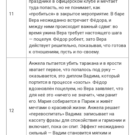
празднике в офицерском клубе и мечтает
туда попасть, но не понимает, как
11
«пробиться» в закрытое мероприятие. В баре
Вера неожиданно встречает Фёдора, и
между ними происходит важный сдвиг: во
время ужина Вера требует настоящего шага
— поцелуя. Фёдор робеет, зато Вера
действует решительно, показывая, что готова
к отношениям, пусть и по-своему.
Анжела пытается убить таракана и в ярости
хватает первое, что попалось под руку —
оказывается, это диплом Вадима, который
портится в процессе «охоты». Фёдор
вдохновлён поцелуем, но Вера заявляет, что
для неё это «ничего не значит», чем ранит
его. Мария собирается в Париж и живёт
мечтами о красивой жизни. Анжела решает
12
«перевоспитать» Вадима: записывает на
кассету фразы для спокойствия и гармонии и
включает, пока он спит. Эффект неожиданно
сильный — Вадим становится мягким и