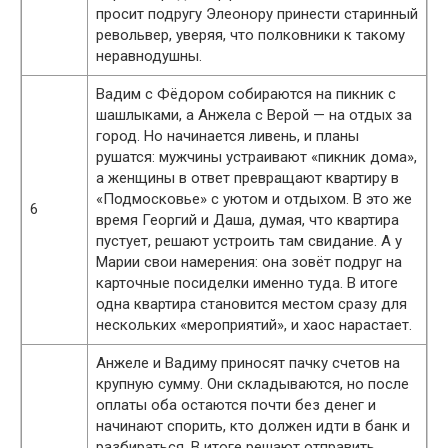
просит подругу Элеонору принести старинный
револьвер, уверяя, что полковники к такому
неравнодушны.
Вадим с Фёдором собираются на пикник с
шашлыками, а Анжела с Верой — на отдых за
город. Но начинается ливень, и планы
рушатся: мужчины устраивают «пикник дома»,
а женщины в ответ превращают квартиру в
«Подмосковье» с уютом и отдыхом. В это же
6
время Георгий и Даша, думая, что квартира
пустует, решают устроить там свидание. А у
Марии свои намерения: она зовёт подруг на
карточные посиделки именно туда. В итоге
одна квартира становится местом сразу для
нескольких «мероприятий», и хаос нарастает.
Анжеле и Вадиму приносят пачку счетов на
крупную сумму. Они складываются, но после
оплаты оба остаются почти без денег и
начинают спорить, кто должен идти в банк и
разбираться. В итоге решают отправить