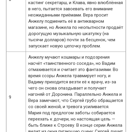
кастинг секретарш, и Клава, явно влюблённая
в него, пытается завоевать его внимание
неожиданными приёмами. Вера просит
Анжелу подменить её в антикварном
магазине, но Анжела по неопытности продаёт
дорогущую музыкальную шкатулку (на
тысячи долларов) почти за бесценок, чем
запускает новую цепочку проблем.
Анжелу мучают кошмары и подозрения
насчёт «таинственного соседа», но Вадим
отмахивается и считает это фантазиями. Во
время ссоры Анжела травмирует ногу, и
Вадиму приходится везти её к врачу, из-за
чего он снова опаздывает и получает
нагоняй от Доронина. Параллельно Анжела и
9
Вера замечают, что Сергей грубо обращается
со своей женой, и тревога усиливается.
Мария под предлогом заботы собирается
переехать к дочери, но настоящая цель —
быть ближе к Строеву. В конце серии Анжела
видит из окна пугающую сцену: Сергей душит