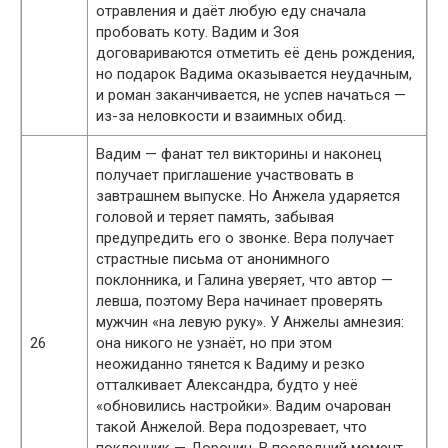
отравления и даёт любую еду сначала
пробовать коту. Вадим и Зоя
договариваются отметить её день рождения,
но подарок Вадима оказывается неудачным,
и роман заканчивается, не успев начаться —
из-за неловкости и взаимных обид.
Вадим — фанат тел викторины и наконец
получает приглашение участвовать в
завтрашнем выпуске. Но Анжела ударяется
головой и теряет память, забывая
предупредить его о звонке. Вера получает
страстные письма от анонимного
поклонника, и Галина уверяет, что автор —
левша, поэтому Вера начинает проверять
мужчин «на левую руку». У Анжелы амнезия:
26
она никого не узнаёт, но при этом
неожиданно тянется к Вадиму и резко
отталкивает Александра, будто у неё
«обновились настройки». Вадим очарован
такой Анжелой. Вера подозревает, что