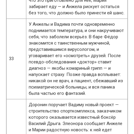
что это приготовлено для неё, Мария
забирает еду — и Анжела рискует остаться
без того, что должно было принести ей шанс.
У Анжелы и Вадима почти одновременно
поднимается температура, и они накручивают
себя, что заболели всерьёз. В баре Фёдор
знакомится с таинственным мужчиной,
представившимся вирусологом, и
уговаривает его «осмотреть» друзей. После
33
псевдо-обследования «доктор» ставит
диагноз — якобы комариный грипп — и
напускает страху. Позже правда всплывает:
никакой он не врач, а пациент, сбежавший из
психиатрической больницы, и вся паника
была частью его фантазий.
Доронин поручает Вадиму новый проект —
строительство спорткомплекса, заказчиком
которого оказывается известный боксёр
Василий Дрыга. Элеонора сообщает Анжеле
и Марии радостную новость: к ней едет