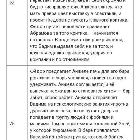
перестаёт краситься, ведёт себя скромно и
24
будто «исправляется». Анжела злится, что
мать превращает выставку в спектакль, и
просит Фёдора не пускать главного критика.
Фёдор путает человека и принимает
Абрамова за того критика — начинается
потасовка. В ходе суматохи раскрывается,
что Вадим выдавал себя не за того, и
крупная сделка срывается, ударяя по
компании и по отношениям.
Фёдор предлагает Анжеле печь для его бара
рогалики: пекарь уволился, а клиентов надо
удерживать. Анжела соглашается, и её
выпечка неожиданно становится хитом — бар
забит, спрос растёт. Анжела отправляет
Вадима на психологические занятия «против
дурных привычек», но он путает дверь и
попадает в группу людей с фобиями и
25
маниями. Там он знакомится с красивой Зоей,
у которой пиромания. В баре появляется
Василий из той же группы, который боится