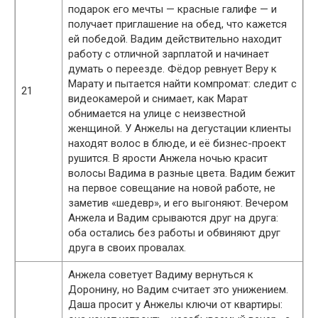
подарок его мечты — красные галифе — и
получает приглашение на обед, что кажется
ей победой. Вадим действительно находит
работу с отличной зарплатой и начинает
думать о переезде. Фёдор ревнует Веру к
Марату и пытается найти компромат: следит с
21
видеокамерой и снимает, как Марат
обнимается на улице с неизвестной
женщиной. У Анжелы на дегустации клиенты
находят волос в блюде, и её бизнес-проект
рушится. В ярости Анжела ночью красит
волосы Вадима в разные цвета. Вадим бежит
на первое совещание на новой работе, не
заметив «шедевр», и его выгоняют. Вечером
Анжела и Вадим срываются друг на друга:
оба остались без работы и обвиняют друг
друга в своих провалах.
Анжела советует Вадиму вернуться к
Доронину, но Вадим считает это унижением.
Даша просит у Анжелы ключи от квартиры: