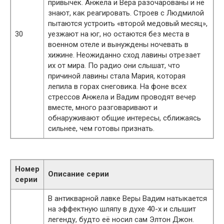
привычек. Анжела и Вера разочарованы и не
знают, как реагировать. Строев с Людмилой
пытаются устроить «второй медовый месяц»,
30
уезжают на юг, но остаются без места в
военном отеле и вынуждены ночевать в
хижине. Неожиданно сход лавины отрезает
их от мира. По радио они слышат, что
причиной лавины стала Мария, которая
лепила в горах снеговика. На фоне всех
стрессов Анжела и Вадим проводят вечер
вместе, много разговаривают и
обнаруживают общие интересы, сближаясь
сильнее, чем готовы признать.
Номер
Описание серии
серии
В антикварной лавке Веры Вадим натыкается
на эффектную шляпу в духе 40-х и слышит
легенду, будто её носил сам Элтон Джон.