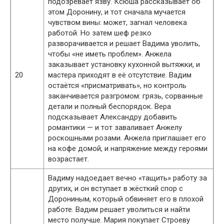
подозревает язву. Ксюша рассказывает об
этом Доронину, и тот сначала мучается
чувством вины: может, загнал человека
работой. Но затем шеф резко
разворачивается и решает Вадима уволить,
чтобы «не иметь проблем». Анжела
заказывает установку кухонной вытяжки, и
20
мастера приходят в её отсутствие. Вадим
остаётся «присматривать», но контроль
заканчивается разгромом: грязь, сорванные
детали и полный беспорядок. Вера
подсказывает Александру добавить
романтики — и тот заваливает Анжелу
роскошными розами. Анжела приглашает его
на кофе домой, и напряжение между героями
возрастает.
Вадиму надоедает вечно «тащить» работу за
других, и он вступает в жёсткий спор с
Дорониным, который обвиняет его в плохой
работе. Вадим решает уволиться и найти
место получше. Мария покупает Строеву