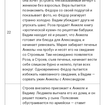
она хочет устроить «незабываемый вечер» с
женихом без взрослых. Вера пытается
познакомить Фёдора со своей подругой и
показывает фото, но Фёдор реагирует
странно холодно. Вадим убеждает друга не
упускать шанс. Роза продаёт Анжеле книгу
«эротической кухни» по рецептам бабушки.
22
Вадим находит её и решает, что Анжела
готовит эти блюда для Александра, и
начинает ревновать. Мария забирает печенье
Анжелы «на пробу» и несёт его на свидание
со Строевым. Там неожиданно появляется
Роза, а Строев, съев печенье, начинает вести
себя слишком бурно и нелепо, путая всех
вокруг. Одновременно Фёдор пытается
избежать навязанного свидания, а Вадим —
сорвать ужин Анжелы с Александром.
Строев внезапно приезжает к Анжеле и
Вадиму: Людмила выгнала его из дома, и он
решает пожить у сына. Полковник
обустраивается по-армейски — ставит