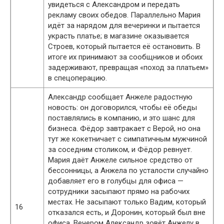
увидеться с Александром и передать
рекламу своих обедов. Параллельно Мария
идёт за нарядом для вечеринки и пытается
украсть платье; в магазине оказывается
Строев, который пытается её остановить. В
итоге их принимают за сообщников и обоих
задерживают, превращая «поход за платьем»
в спецоперацию.
Александр сообщает Анжеле радостную
новость: он договорился, чтобы её обеды
поставлялись в компанию, и это шанс для
бизнеса. Фёдор завтракает с Верой, но она
тут же кокетничает с симпатичным мужчиной
за соседним столиком, и Фёдор ревнует.
Мария даёт Анжеле сильное средство от
бессонницы, а Анжела по усталости случайно
добавляет его в голубцы для офиса —
сотрудники засыпают прямо на рабочих
местах. Не засыпают только Вадим, который
16
отказался есть, и Доронин, который был вне
офиса. Вечером Александр зовёт Анжелу в