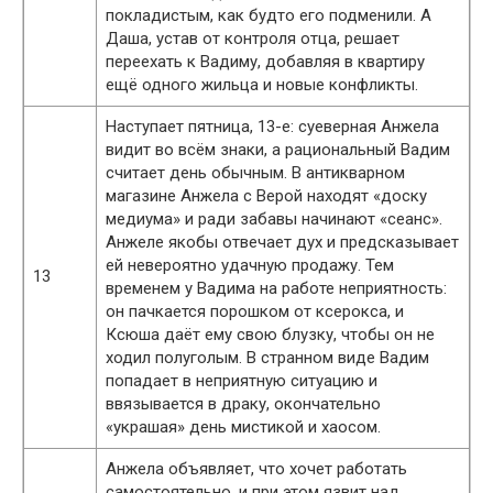
покладистым, как будто его подменили. А
Даша, устав от контроля отца, решает
переехать к Вадиму, добавляя в квартиру
ещё одного жильца и новые конфликты.
Наступает пятница, 13-е: суеверная Анжела
видит во всём знаки, а рациональный Вадим
считает день обычным. В антикварном
магазине Анжела с Верой находят «доску
медиума» и ради забавы начинают «сеанс».
Анжеле якобы отвечает дух и предсказывает
ей невероятно удачную продажу. Тем
13
временем у Вадима на работе неприятность:
он пачкается порошком от ксерокса, и
Ксюша даёт ему свою блузку, чтобы он не
ходил полуголым. В странном виде Вадим
попадает в неприятную ситуацию и
ввязывается в драку, окончательно
«украшая» день мистикой и хаосом.
Анжела объявляет, что хочет работать
самостоятельно, и при этом язвит над