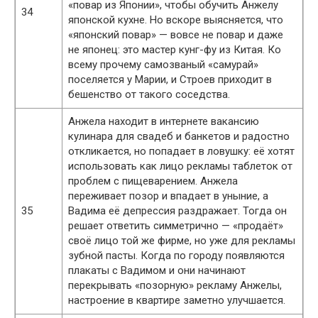
«повар из Японии», чтобы обучить Анжелу
34
японской кухне. Но вскоре выясняется, что
«японский повар» — вовсе не повар и даже
не японец: это мастер кунг-фу из Китая. Ко
всему прочему самозваный «самурай»
поселяется у Марии, и Строев приходит в
бешенство от такого соседства.
Анжела находит в интернете вакансию
кулинара для свадеб и банкетов и радостно
откликается, но попадает в ловушку: её хотят
использовать как лицо рекламы таблеток от
проблем с пищеварением. Анжела
переживает позор и впадает в уныние, а
35
Вадима её депрессия раздражает. Тогда он
решает ответить симметрично — «продаёт»
своё лицо той же фирме, но уже для рекламы
зубной пасты. Когда по городу появляются
плакаты с Вадимом и они начинают
перекрывать «позорную» рекламу Анжелы,
настроение в квартире заметно улучшается.