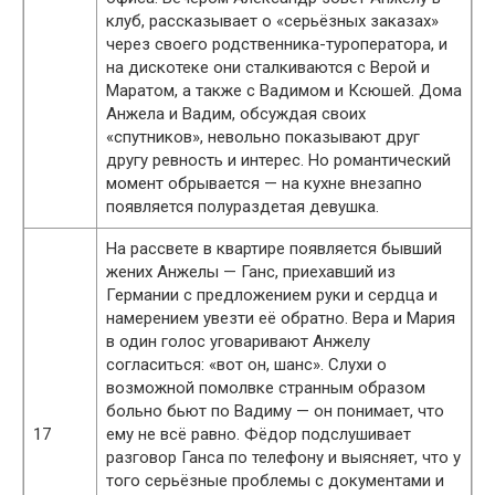
клуб, рассказывает о «серьёзных заказах»
через своего родственника-туроператора, и
на дискотеке они сталкиваются с Верой и
Маратом, а также с Вадимом и Ксюшей. Дома
Анжела и Вадим, обсуждая своих
«спутников», невольно показывают друг
другу ревность и интерес. Но романтический
момент обрывается — на кухне внезапно
появляется полураздетая девушка.
На рассвете в квартире появляется бывший
жених Анжелы — Ганс, приехавший из
Германии с предложением руки и сердца и
намерением увезти её обратно. Вера и Мария
в один голос уговаривают Анжелу
согласиться: «вот он, шанс». Слухи о
возможной помолвке странным образом
больно бьют по Вадиму — он понимает, что
17
ему не всё равно. Фёдор подслушивает
разговор Ганса по телефону и выясняет, что у
того серьёзные проблемы с документами и