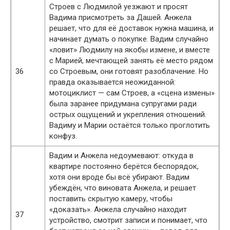
Строев с Людмилой уезжают и просят
Вадима присмотреть за Дашей. Анжела
решает, что для её доставок нужна машина, и
начинает думать о покупке. Вадим случайно
«ловит» Людмилу на якобы измене, и вместе
с Марией, мечтающей занять её место рядом
36
со Строевым, они готовят разоблачение. Но
правда оказывается неожиданной:
мотоциклист — сам Строев, а «сцена измены»
была заранее придумана супругами ради
острых ощущений и укрепления отношений.
Вадиму и Марии остаётся только проглотить
конфуз.
Вадим и Анжела недоумевают: откуда в
квартире постоянно берётся беспорядок,
хотя они вроде бы всё убирают. Вадим
убеждён, что виновата Анжела, и решает
поставить скрытую камеру, чтобы
«доказать». Анжела случайно находит
37
устройство, смотрит записи и понимает, что