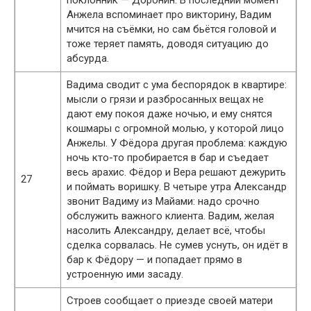
поклонник — Доронин. В последний момент
Анжела вспоминает про викторину, Вадим
мчится на съёмки, но сам бьётся головой и
тоже теряет память, доводя ситуацию до
абсурда.
Вадима сводит с ума беспорядок в квартире:
мысли о грязи и разбросанных вещах не
дают ему покоя даже ночью, и ему снятся
кошмары с огромной молью, у которой лицо
Анжелы. У Фёдора другая проблема: каждую
ночь кто-то пробирается в бар и съедает
весь арахис. Фёдор и Вера решают дежурить
27
и поймать воришку. В четыре утра Александр
звонит Вадиму из Майами: надо срочно
обслужить важного клиента. Вадим, желая
насолить Александру, делает всё, чтобы
сделка сорвалась. Не сумев уснуть, он идёт в
бар к Фёдору — и попадает прямо в
устроенную ими засаду.
Строев сообщает о приезде своей матери