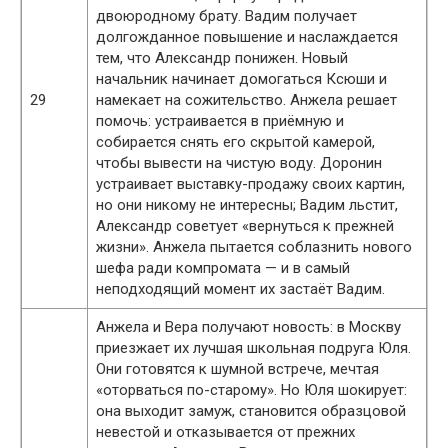
двоюродному брату. Вадим получает
долгожданное повышение и наслаждается
тем, что Александр понижен. Новый
начальник начинает домогаться Ксюши и
29
намекает на сожительство. Анжела решает
помочь: устраивается в приёмную и
собирается снять его скрытой камерой,
чтобы вывести на чистую воду. Доронин
устраивает выставку-продажу своих картин,
но они никому не интересны; Вадим льстит,
Александр советует «вернуться к прежней
жизни». Анжела пытается соблазнить нового
шефа ради компромата — и в самый
неподходящий момент их застаёт Вадим.
Анжела и Вера получают новость: в Москву
приезжает их лучшая школьная подруга Юля.
Они готовятся к шумной встрече, мечтая
«оторваться по-старому». Но Юля шокирует:
она выходит замуж, становится образцовой
невестой и отказывается от прежних