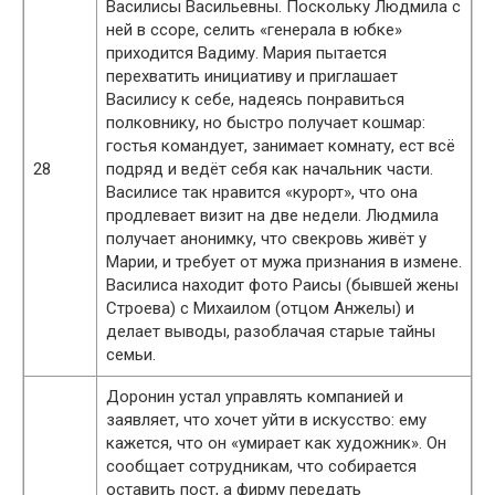
Василисы Васильевны. Поскольку Людмила с
ней в ссоре, селить «генерала в юбке»
приходится Вадиму. Мария пытается
перехватить инициативу и приглашает
Василису к себе, надеясь понравиться
полковнику, но быстро получает кошмар:
гостья командует, занимает комнату, ест всё
28
подряд и ведёт себя как начальник части.
Василисе так нравится «курорт», что она
продлевает визит на две недели. Людмила
получает анонимку, что свекровь живёт у
Марии, и требует от мужа признания в измене.
Василиса находит фото Раисы (бывшей жены
Строева) с Михаилом (отцом Анжелы) и
делает выводы, разоблачая старые тайны
семьи.
Доронин устал управлять компанией и
заявляет, что хочет уйти в искусство: ему
кажется, что он «умирает как художник». Он
сообщает сотрудникам, что собирается
оставить пост, а фирму передать