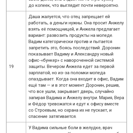
до копеек, что выглядит почти невероятно.
Даша жалуется, что отец запрещает ей
работать, а деньги нужны. Она просит Анжелу
взять её помощницей, и Анжела предлагает
вариант: развозить продукты на мопеде.
Вадим категорически против и пытается
запретить это, боясь последствий. Доронин
показывает Вадиму и Александру новый
офис-«бункер» с навороченной системой
19
защиты. Вечером Анжела едет за первой
зарплатой, но из-за поломки мопеда
опаздывает. Когда она входит в офис, Вадим
ещё там — и в этот момент Доронин, решив,
что все ушли, закрывает дверь, случайно
запирая Вадима и Анжелу внутри. Мария, Вера
и Фёдор тревожатся и едут к офису вместе
со Строевым, но охрана их не пускает, и
спасение затягивается.
У Вадима сильные боли в желудке, врач