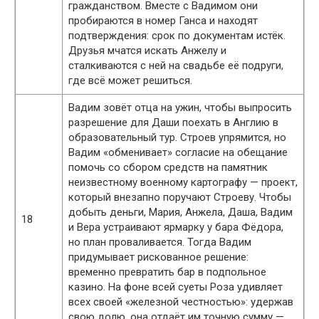
гражданством. Вместе с Вадимом они
пробираются в номер Ганса и находят
подтверждения: срок по документам истёк.
Друзья мчатся искать Анжелу и
сталкиваются с ней на свадьбе её подруги,
где всё может решиться.
Вадим зовёт отца на ужин, чтобы выпросить
разрешение для Даши поехать в Англию в
образовательный тур. Строев упрямится, но
Вадим «обменивает» согласие на обещание
помочь со сбором средств на памятник
неизвестному военному картографу — проект,
который внезапно поручают Строеву. Чтобы
добыть деньги, Мария, Анжела, Даша, Вадим
18
и Вера устраивают ярмарку у бара Фёдора,
но план проваливается. Тогда Вадим
придумывает рискованное решение:
временно превратить бар в подпольное
казино. На фоне всей суеты Роза удивляет
всех своей «железной честностью»: удержав
свою долю, она отдаёт им точную сумму —