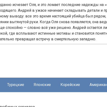
данно исчезает Оля, и это ломает последние надежды на «
ходящего. Андрей в ужасе начинает складывать детали и п
ному выводу: все это время настоящий убийца был рядом, 
янии вытянутой руки. Когда Оля снова появляется, она вед
ще спокойно — словно всё уже решено. Андрей остается ли
зкой, где всплывают истинные мотивы и становится понятно
щательно превращал встречу в смертельную западню.
Турецкие
Японские
Корейские
Америка
й любимых сериалов