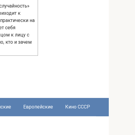
случайность»
риходит к
практически на
ет себя
цом к лицу с
, кто и зачем
нские
Европейские
Кино СССР