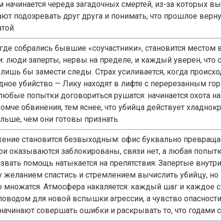
ем начинается череда загадочных смертей, из-за которых 
ают подозревать друг друга и понимать, что прошлое верну
той.
 где собрались бывшие «соучастники», становится местом
и: люди заперты, нервы на пределе, и каждый уверен, что 
, лишь бы замести следы. Страх усиливается, когда происх
дное убийство — Лику находят в лифте с перерезанным го
 любые попытки договориться рушатся: начинается охота на
омче обвинения, тем яснее, что убийца действует хладнокр
ольше, чем они готовы признать.
ение становится безвыходным: офис буквально превраща
ри оказываются заблокированы, связи нет, а любая попыт
озвать помощь натыкается на препятствия. Запертые внутр
 желанием спастись и стремлением вычислить убийцу, но
о множатся. Атмосфера накаляется: каждый шаг и каждое 
поводом для новой вспышки агрессии, а чувство опасности 
начинают совершать ошибки и раскрывать то, что годами 