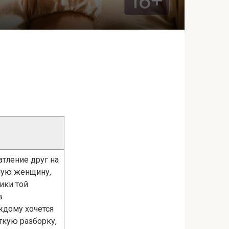
атление друг на
илую женщину,
ики той
в
ждому хочется
ткую разборку,