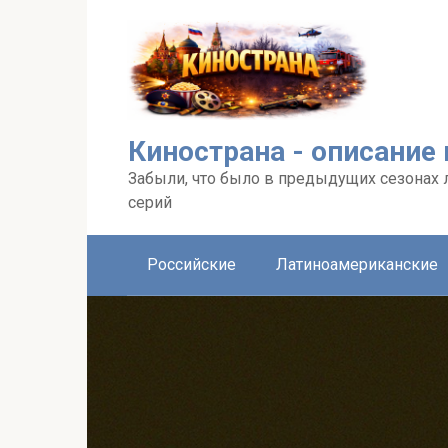
Перейти
к
контенту
Кинострана - описание
Забыли, что было в предыдущих сезонах 
серий
Российские
Латиноамериканские