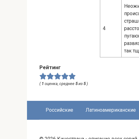
Неожи
проис
страш
4
рассто
пугаю
развя
так т
Рейтинг
(
1
оценка, среднее
5
из
5
)
Российские
Латиноамериканские
© 2026 Кинострана - описание всех сери