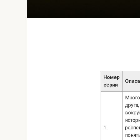
Номер
Описа
серии
Много
друга
вокру
истор
1
респе
понять