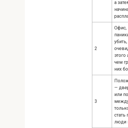
а зат
начин
распла
Офис,
паник
убить
2
очеви
этого
чем гр
них б
Полож
— две
или п
3
между
тольк
стать 
люди 