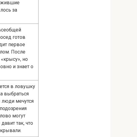
выжившие
лось за
 всеобщей
сосед готов
одит первое
рлом. После
 «крысу», но
овно и знает о
ется в ловушку
ка выбраться
и люди мечутся
 подозрения
слово могут
давит так, что
скрывали.