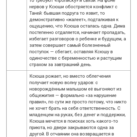
то требуют «прописку» и связи. На фоне
нервов у Ксюши обостряется конфликт с
Таней: бывшая подруга то язвит, то
демонстративно «жалеет», подталкивая к
ощущению, что Ксюша осталась одна. Дима
постепенно отдаляется, начинает пропадать,
избегает разговоров о ребенке и будущем, а
затем совершает самый болезненный
поступок — сбегает, оставляя Ксюшу в
одиночестве с беременностью и растущим
страхом за завтрашний день.
Ксюша рожает, но вместо облегчения
получает новую волну ударов: с
новорождённым малышом её выгоняют из
общежития — формально «за нарушение
правил», по сути же просто потому, что никто
не хочет брать на себя ответственность. С
младенцем на руках, без денег и поддержки,
Ксюша мечется в поисках хоть какого-то
приюта, но двери закрываются одна за
другой. В отчаянии она возвращается в