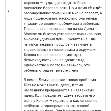
деревню — туда, где когда-то было
ощущение безопасности. Но и дома её ждёт
3
разочарование: привычный мир не спасает, а
лишь подчёркивает, насколько она теперь
«чужая» со своими проблемами и ребёнком.
Параллельно показывается линия Димы: в
Москве он быстро устраивает жизнь заново,
выбирая удобный путь — женится на Юле,
пытаясь закрыть прошлое и выглядеть
«правильным» в глазах семьи и окружения.
Ксюша же всё сильнее чувствует
безысходность: на неё давят стыд,
одиночество и постоянная мысль, что
ребёнок страдает вместе с ней.
В семье Димы нарастает новая проблема:
Юля не может иметь детей, и тема
наследника превращается в навязчивую
идею. Юля предлагает Диме забрать его
сына у Ксюши — подать это как «спасение
ребёнка» и одновременно как способ
скрепить их брак. Для Ксюши это звучит как