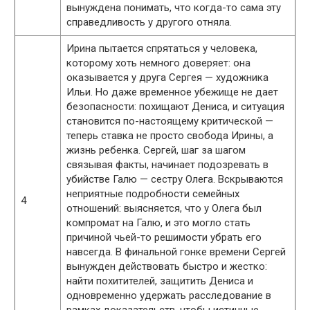
вынуждена понимать, что когда-то сама эту
справедливость у другого отняла.
Ирина пытается спрятаться у человека,
которому хоть немного доверяет: она
оказывается у друга Сергея — художника
Ильи. Но даже временное убежище не дает
безопасности: похищают Дениса, и ситуация
становится по-настоящему критической —
теперь ставка не просто свобода Ирины, а
жизнь ребенка. Сергей, шаг за шагом
связывая факты, начинает подозревать в
убийстве Галю — сестру Олега. Вскрываются
неприятные подробности семейных
4
отношений: выясняется, что у Олега был
компромат на Галю, и это могло стать
причиной чьей-то решимости убрать его
навсегда. В финальной гонке времени Сергей
вынужден действовать быстро и жестко:
найти похитителей, защитить Дениса и
одновременно удержать расследование в
рамках доказательств, чтобы истинные