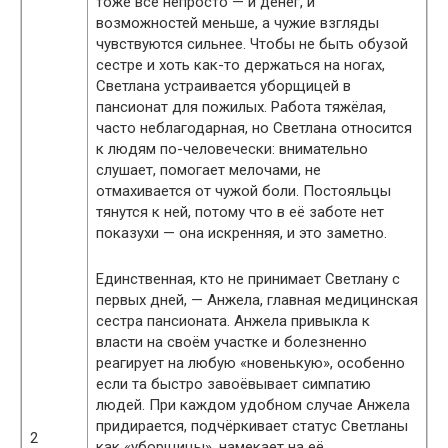
тоже всё непросто — и денег, и
возможностей меньше, а чужие взгляды
чувствуются сильнее. Чтобы не быть обузой
сестре и хоть как-то держаться на ногах,
Светлана устраивается уборщицей в
пансионат для пожилых. Работа тяжёлая,
часто неблагодарная, но Светлана относится
к людям по-человечески: внимательно
слушает, помогает мелочами, не
отмахивается от чужой боли. Постояльцы
тянутся к ней, потому что в её заботе нет
показухи — она искренняя, и это заметно.
Единственная, кто не принимает Светлану с
первых дней, — Анжела, главная медицинская
сестра пансионата. Анжела привыкла к
власти на своём участке и болезненно
реагирует на любую «новенькую», особенно
если та быстро завоёвывает симпатию
людей. При каждом удобном случае Анжела
придирается, подчёркивает статус Светланы
2
как «уборщицы», намекает на её