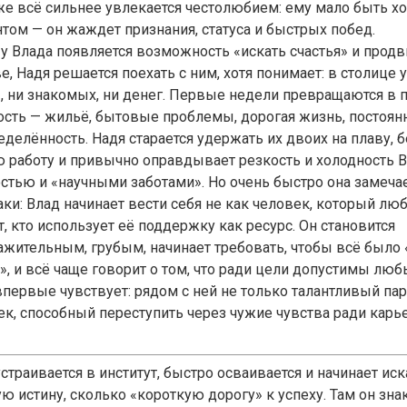
же всё сильнее увлекается честолюбием: ему мало быть 
нтом — он жаждет признания, статуса и быстрых побед.
 у Влада появляется возможность «искать счастья» и продв
, Надя решается поехать с ним, хотя понимает: в столице у
, ни знакомых, ни денег. Первые недели превращаются в 
ость — жильё, бытовые проблемы, дорогая жизнь, постоян
делённость. Надя старается удержать их двоих на плаву, б
 работу и привычно оправдывает резкость и холодность 
остью и «научными заботами». Но очень быстро она замеч
ки: Влад начинает вести себя не как человек, который люби
т, кто использует её поддержку как ресурс. Он становится
ажительным, грубым, начинает требовать, чтобы всё было 
», и всё чаще говорит о том, что ради цели допустимы люб
впервые чувствует: рядом с ней не только талантливый пар
ек, способный переступить через чужие чувства ради карь
страивается в институт, быстро осваивается и начинает иск
ю истину, сколько «короткую дорогу» к успеху. Там он зна