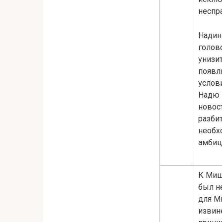
неспр
Надин
голов
унизит
появл
услов
Надю 
новост
разби
необх
амбиц
К Миш
был н
для М
извин