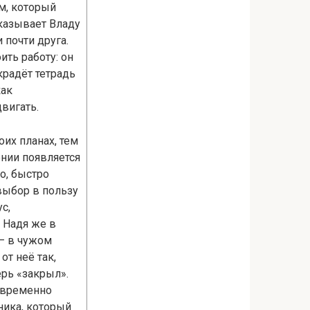
м, который
казывает Владу
 почти друга.
ть работу: он
крадёт тетрадь
как
двигать.
их планах, тем
ении появляется
о, быстро
выбор в пользу
с,
 Надя же в
 — в чужом
от неё так,
ерь «закрыл».
овременно
ника, который