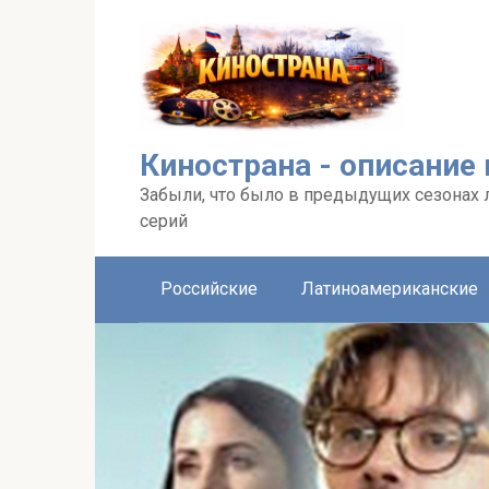
Перейти
к
контенту
Кинострана - описание
Забыли, что было в предыдущих сезонах 
серий
Российские
Латиноамериканские