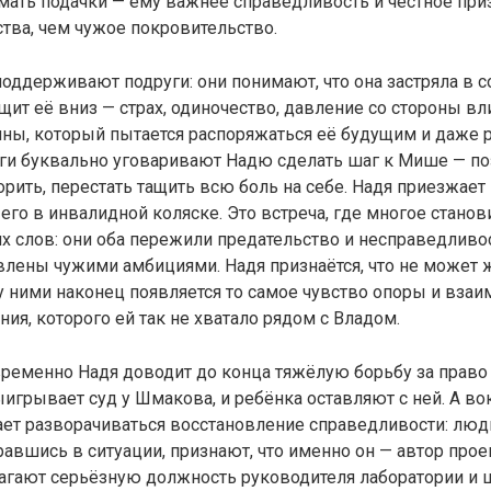
мать подачки — ему важнее справедливость и честное при
ства, чем чужое покровительство.
поддерживают подруги: они понимают, что она застряла в с
щит её вниз — страх, одиночество, давление со стороны вл
ны, который пытается распоряжаться её будущим и даже 
ги буквально уговаривают Надю сделать шаг к Мише — по
орить, перестать тащить всю боль на себе. Надя приезжает
его в инвалидной коляске. Это встреча, где многое станов
х слов: они оба пережили предательство и несправедливос
влены чужими амбициями. Надя признаётся, что не может ж
 ними наконец появляется то самое чувство опоры и взаи
ия, которого ей так не хватало рядом с Владом.
ременно Надя доводит до конца тяжёлую борьбу за право
ыигрывает суд у Шмакова, и ребёнка оставляют с ней. А в
ает разворачиваться восстановление справедливости: люд
равшись в ситуации, признают, что именно он — автор прое
агают серьёзную должность руководителя лаборатории и 