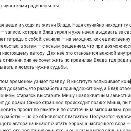
ет чувствами ради карьеры.
ая вещи и уходя из жизни Влада, Надя случайно находит ту
— записи, которые Влад украл и уже начал выдавать за св
ет тетрадь с собой: сначала — на эмоциях, как единственн
тельства, а затем — с ясным решением, что при возможнос
и настоящему автору. Для неё это становится важной внутр
в отчаянии она не хочет жить по правилам Влада, где рад
ывать и ломать чужие судьбы.
тем временем узнаёт правду. В институте вспыхивает конф
ся доказать, что разработки принадлежат ему, а Влад отве
лением, стараясь выставить Мишу неадекватным завистни
ит до драки. Самое страшное происходит позже: Миша, пыт
ановить проект по памяти и по остаточным материалам, пр
ю работы — но её объявляют плагиатом. Получается чудов
ящего автора начинают считать вором, а настоящего вора 
ают, его репутация рушится, и он оказывается один на оди