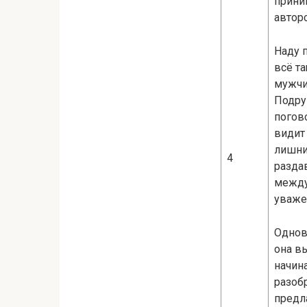
прини
автор
Наду 
всё та
мужчи
Подру
погов
видит 
лишни
4
разда
между
уважен
Однов
она в
начин
разоб
предл