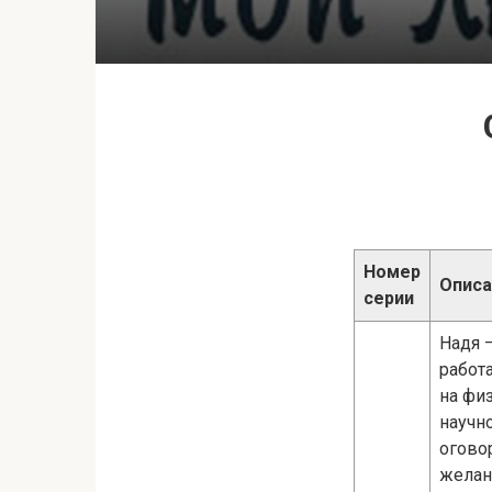
Номер
Описа
серии
Надя 
работ
на фи
научн
оговор
желан