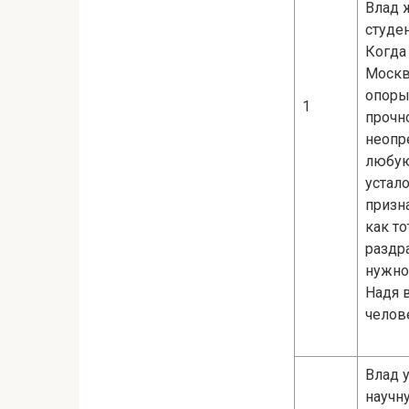
Влад 
студе
Когда
Москве
опоры
1
прочн
неопре
любую
устал
призна
как то
раздр
нужно
Надя 
челов
Влад у
научну