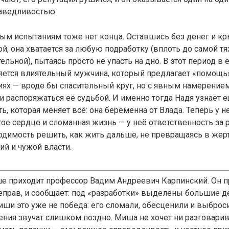
аведливостью.
ым испытаниям тоже нет конца. Оставшись без денег и к
ой, она хватается за любую подработку (вплоть до самой т
ельной), пытаясь просто не упасть на дно. В этот период в 
яется влиятельный мужчина, который предлагает «помощь»
иях — вроде бы спасительный круг, но с явным намерение
и распоряжаться её судьбой. И именно тогда Надя узнаёт 
ь, которая меняет всё: она беременна от Влада. Теперь у н
тое сердце и сломанная жизнь — у неё ответственность за 
одимость решить, как жить дальше, не превращаясь в жер
ий и чужой власти.
е приходит профессор Вадим Андреевич Карпинский. Он пр
еправ, и сообщает: под «разработки» выделены большие д
иши это уже не победа: его сломали, обесценили и выброси
ения звучат слишком поздно. Миша не хочет ни разговарив