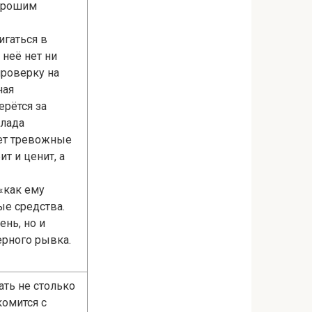
хорошим
игаться в
 неё нет ни
проверку на
ная
ерётся за
Влада
ает тревожные
т и ценит, а
«как ему
ые средства.
ень, но и
ерного рывка.
ать не столько
комится с