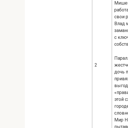
Мишей
работ
свои 
Влад 
заман
с клю
собств
Парал
2
жестч
дочь 
привя
выгодн
«прав
этой 
городе
словн
Мир Н
пытая