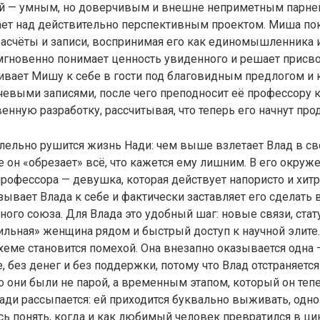
 — умным, но доверчивым и внешне неприметным парне
ает над действительно перспективным проектом. Миша по
расчёты и записи, воспринимая его как единомышленника и
мгновенно понимает ценность увиденного и решает присвои
ивает Мишу к себе в гости под благовидным предлогом и 
чевыми записями, после чего преподносит её профессору 
енную разработку, рассчитывая, что теперь его начнут про
лельно рушится жизнь Нади: чем выше взлетает Влад в сво
е он «обрезает» всё, что кажется ему лишним. В его окруж
профессора — девушка, которая действует напористо и хитр
зывает Влада к себе и фактически заставляет его сделать 
ого союза. Для Влада это удобный шаг: новые связи, стату
ильная» женщина рядом и быстрый доступ к научной элите.
схеме становится помехой. Она внезапно оказывается одна
, без денег и без поддержки, потому что Влад отстраняется 
о они были не парой, а временным этапом, который он теп
ади рассыпается: ей приходится буквально выживать, одн
сь понять, когда и как любимый человек превратился в ци