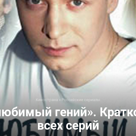
Кинострана
»
Российские сериалы
любимый гений». Кратк
всех серий