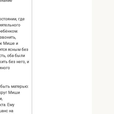
знание
остоянии, где
иятельного
ребёнком.
звонить,
 к Мише и
ится ясным без
ть, оба были
ить без него, и
много
 быть матерью:
округ Миши
и,
кта. Ему
шанс на