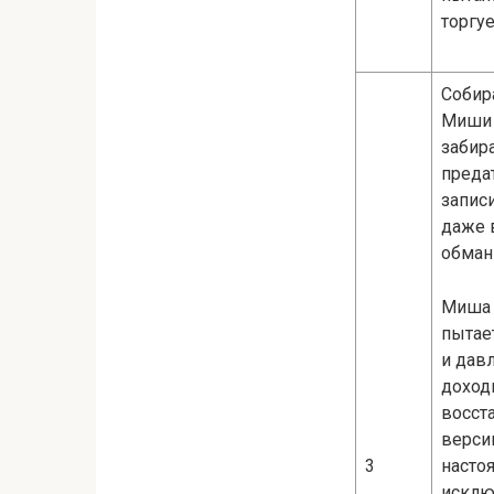
торгу
Собир
Миши 
забира
преда
запис
даже 
обман
Миша 
пытает
и дав
доход
восст
верси
3
насто
исключ