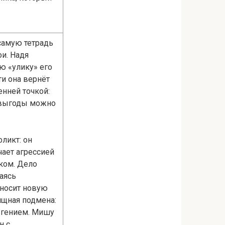
 самую тетрадь
ои. Надя
ую «улику» его
ти она вернёт
енней точкой:
и выгоды можно
ликт: он
чает агрессией
ком. Дело
аясь
иносит новую
ищная подмена:
— гением. Мишу
н с