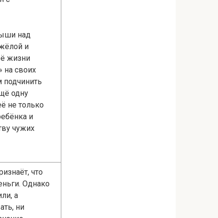
рыши над
яжёлой и
её жизни
 на своих
м подчинить
ещё одну
её не только
ребёнка и
тву чужих
изнаёт, что
еньги. Однако
ли, а
ать, ни