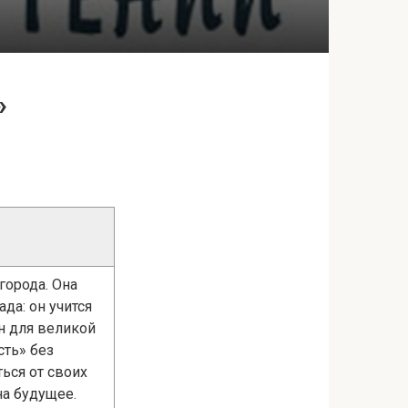
»
города. Она
да: он учится
ен для великой
сть» без
ься от своих
на будущее.