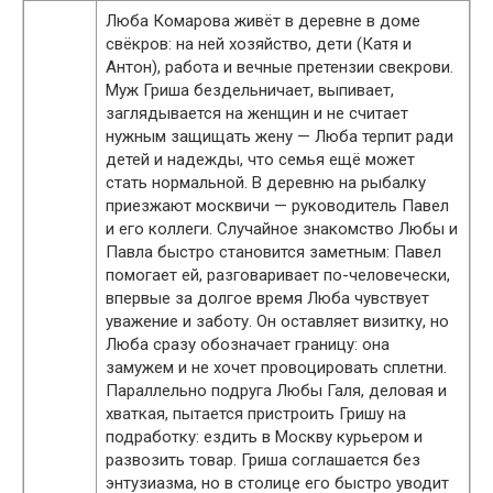
Люба Комарова живёт в деревне в доме
свёкров: на ней хозяйство, дети (Катя и
Антон), работа и вечные претензии свекрови.
Муж Гриша бездельничает, выпивает,
заглядывается на женщин и не считает
нужным защищать жену — Люба терпит ради
детей и надежды, что семья ещё может
стать нормальной. В деревню на рыбалку
приезжают москвичи — руководитель Павел
и его коллеги. Случайное знакомство Любы и
Павла быстро становится заметным: Павел
помогает ей, разговаривает по-человечески,
впервые за долгое время Люба чувствует
уважение и заботу. Он оставляет визитку, но
Люба сразу обозначает границу: она
замужем и не хочет провоцировать сплетни.
Параллельно подруга Любы Галя, деловая и
хваткая, пытается пристроить Гришу на
подработку: ездить в Москву курьером и
развозить товар. Гриша соглашается без
энтузиазма, но в столице его быстро уводит