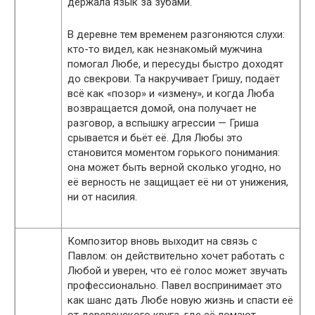
держала язык за зубами.
В деревне тем временем разгоняются слухи:
кто-то видел, как незнакомый мужчина
помогал Любе, и пересуды быстро доходят
до свекрови. Та накручивает Гришу, подаёт
всё как «позор» и «измену», и когда Люба
возвращается домой, она получает не
разговор, а вспышку агрессии — Гриша
срывается и бьёт её. Для Любы это
становится моментом горького понимания:
она может быть верной сколько угодно, но
её верность не защищает её ни от унижения,
ни от насилия.
Композитор вновь выходит на связь с
Павлом: он действительно хочет работать с
Любой и уверен, что её голос может звучать
профессионально. Павел воспринимает это
как шанс дать Любе новую жизнь и спасти её
от деревенского круга, где её ломают