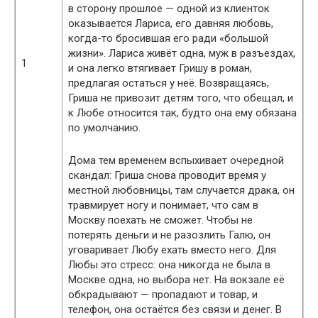
в сторону прошлое — одной из клиенток
оказывается Лариса, его давняя любовь,
когда-то бросившая его ради «большой
жизни». Лариса живёт одна, муж в разъездах,
1
и она легко втягивает Гришу в роман,
предлагая остаться у неё. Возвращаясь,
Гриша не привозит детям того, что обещал, и
к Любе относится так, будто она ему обязана
по умолчанию.
Дома тем временем вспыхивает очередной
скандал: Гриша снова проводит время у
местной любовницы, там случается драка, он
травмирует ногу и понимает, что сам в
Москву поехать не сможет. Чтобы не
потерять деньги и не разозлить Галю, он
уговаривает Любу ехать вместо него. Для
Любы это стресс: она никогда не была в
Москве одна, но выбора нет. На вокзале её
обкрадывают — пропадают и товар, и
телефон, она остаётся без связи и денег. В