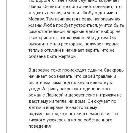
По дороге к Гале Люба случайно встречает
Павла. Он видит её состояние, понимает, что
медлить нельзя, и увозит Любу с детьми в
Москву. Там начинается новая, непривычная
жизнь: Люба пробует устроиться, учится быть
самостоятельной, впервые делает выбор не
«как принято», а как нужно ей и детям. Она
выходит петь в ресторане, получает первые
тёплые отклики и начинает верить, что не
обязана быть жертвой.
В деревне тоже происходят сдвиги. Свекровь
начинает осознавать, что своей травлей и
сплетнями сама подтолкнула невестку к
уходу. А Гришу накрывает одиночество:
роман с Ларисой и деревенские интрижки не
дают ему ни тепла, ни дома. Он скучает по
детям и впервые по-настоящему
задумывается, что потерял семью не из-за
«чужого ухажёра», а из-за собственного
поведения.