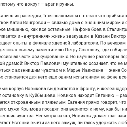
 потому что вокруг — враг и руины.
вшись из разведки, Толя знакомится с только что прибыв
ткой Катей Венгровой — связью дома с внешним миром и
 же мишенью, как все остальные. На фоне боев в Сталингр
лжается и «внутренняя» жизнь эвакуации: в Казани Виктор
ащает опыты в филиале ядерной лаборатории. По вечерам 
делки» к своему заместителю Петру Соколову, где собирае
ессивная часть эвакуированных. Но научные разговоры п
ной драмой: Виктор Павлович мучительно осознает, что не 
иться с возникшим чувством к Марье Ивановне — жене Сок
во становится для него еще одним испытанием на фоне вс
вый корпус Новикова выдвигается к фронту, и железнодо
т остановку в Куйбышеве. Новиков находит Евгению — ра
ается откровенным и тяжелым: Евгения прямо говорит, что
го мужа Крымова посадят, она вернется к нему, как бы н
нешние чувства. Несмотря на это, Новиков делает шаг навс
агает Евгении выйти за него замуж, пытаясь удержать люб