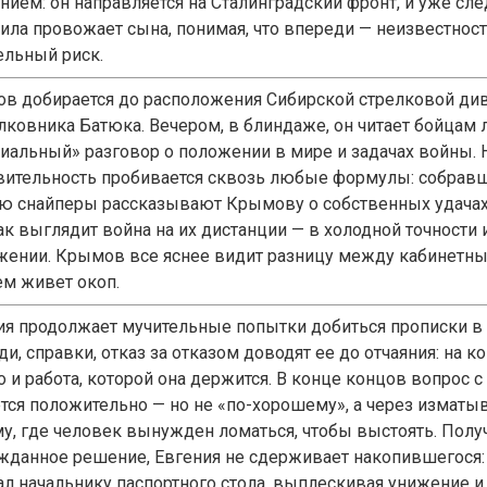
нием: он направляется на Сталинградский фронт, и уже с
ла провожает сына, понимая, что впереди — неизвестност
ельный риск.
в добирается до расположения Сибирской стрелковой ди
лковника Батюка. Вечером, в блиндаже, он читает бойцам
иальный» разговор о положении в мире и задачах войны. 
вительность пробивается сквозь любые формулы: собравш
ю снайперы рассказывают Крымову о собственных удачах и
как выглядит война на их дистанции — в холодной точност
жении. Крымов все яснее видит разницу между кабинетн
ем живет окоп.
ия продолжает мучительные попытки добиться прописки 
и, справки, отказ за отказом доводят ее до отчаяния: на к
о и работа, которой она держится. В конце концов вопрос 
тся положительно — но не «по-хорошему», а через изма
му, где человек вынужден ломаться, чтобы выстоять. Полу
жданное решение, Евгения не сдерживает накопившегося:
ал начальнику паспортного стола, выплескивая унижение и 