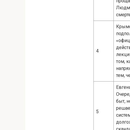
проща
Людми
смерт
Крымо
подпо
«офиц
дейст
4
лекци
том, 
напря
тем, ч
Евген
Очеред
быт, н
решае
5
систе
долго
сканд