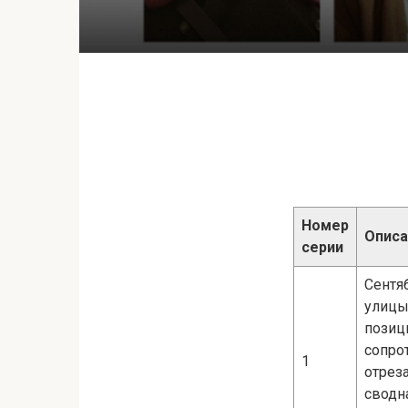
Номер
Описа
серии
Сентя
улицы
позиц
сопро
1
отрез
сводн