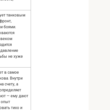
ует танковым
фронт,
и боями.
дываются
овеком
одится
 давление
дьбы не хуже
ет в самое
кова. Внутри
а счету, а
 определяет
ают — ему дают
й опыт
овать тихо и