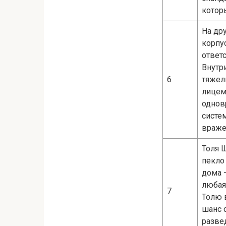
котор
На др
корпу
ответ
Внутр
6
тяжел
лицем
однов
систе
враже
Толя 
пекло
дома 
любая
7
Толю 
шанс 
развед