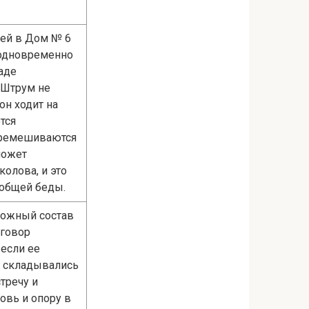
шей в Дом № 6
 одновременно
аде
 Штрум не
он ходит на
тся
еремешиваются
может
олова, и это
еобщей беды.
рожный состав
зговор
 если ее
и складывались
тречу и
овь и опору в