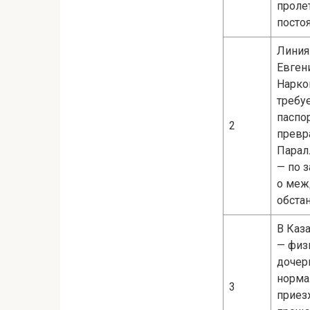
проле
посто
Линия
Евген
Нарко
требу
паспо
2
превр
Парал
— по 
о меж
обста
В Каз
— физ
дочер
норма
3
приез