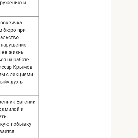
окружению и
Москвичка
м бюро при
чальство
 «нарушение
и ее жизнь
я на работе.
иссар Крымов
ям с лекциями
ый» дух в
твенник Евгении
юдмилой и
ать
ткую побывку
вается