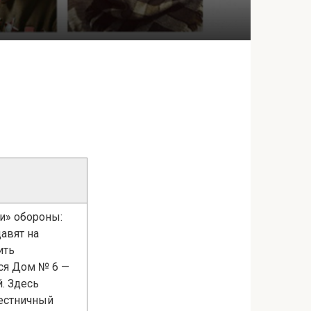
ки» обороны:
авят на
ить
тся Дом № 6 —
. Здесь
лестничный