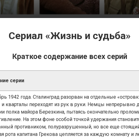
Сериал «Жизнь и судьба»
Краткое содержание всех серий
ние серии
брь 1942 года. Сталинград разорван на отдельные «остров
 и кварталы переходят из рук в руки. Немцы непрерывно д
ии полка майора Березкина, пытаясь окончательно пролом
тивление. На этом фоне особой точкой удержания станови
анный противником, полуразрушенный, но все еще стоящий
ая рота капитана Грекова цепляется за каждую комнату и 