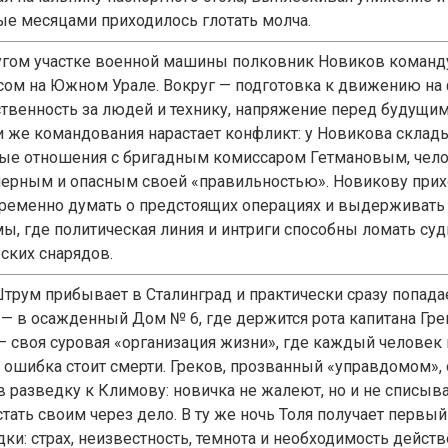
ые месяцами приходилось глотать молча.
угом участке военной машины полковник Новиков команд
сом на Южном Урале. Вокруг — подготовка к движению на 
ственность за людей и технику, напряжение перед будущим
и же командования нарастает конфликт: у Новикова скла
ые отношения с бригадным комиссаром Гетмановым, чел
ерным и опасным своей «правильностью». Новикову прих
ременно думать о предстоящих операциях и выдерживать
мы, где политическая линия и интриги способны ломать су
ских снарядов.
Штрум прибывает в Сталинград и практически сразу попада
 — в осажденный Дом № 6, где держится рота капитана Гре
— своя суровая «организация жизни», где каждый человек н
 ошибка стоит смерти. Греков, прозванный «управдомом»,
в разведку к Климову: новичка не жалеют, но и не списыв
стать своим через дело. В ту же ночь Толя получает первы
ки: страх, неизвестность, темнота и необходимость действ