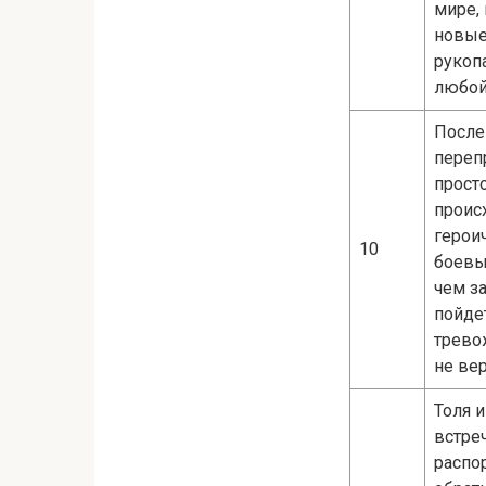
мире,
новые
рукопа
любой
После
переп
прост
проис
герои
10
боевы
чем з
пойде
трево
не вер
Толя 
встре
распо