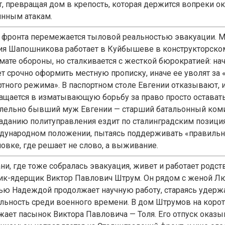
т, превращая дом в крепость, которая держится вопреки 
янным атакам.
 фронта перемежается тыловой реальностью эвакуации. 
ия Шапошникова работает в Куйбышеве в конструкторско
мате обороны, но сталкивается с жесткой бюрократией: на
ет срочно оформить местную прописку, иначе ее уволят за
ртного режима». В паспортном столе Евгении отказывают, 
ащается в изматывающую борьбу за право просто оставатьс
лельно бывший муж Евгении — старший батальонный ком
заданию политуправления ездит по сталинградским позици
дународном положении, пытаясь поддерживать «правильн
новке, где решает не слово, а выживание.
ани, где тоже собралась эвакуация, живет и работает родс
ик-ядерщик Виктор Павлович Штрум. Он рядом с женой Л
ью Надеждой продолжает научную работу, стараясь удерж
льность среди военного времени. В дом Штрумов на коро
жает пасынок Виктора Павловича — Толя. Его отпуск оказы