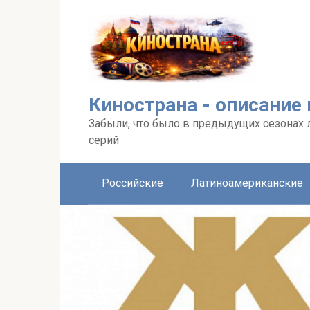
Перейти
к
контенту
Кинострана - описание
Забыли, что было в предыдущих сезонах 
серий
Российские
Латиноамериканские