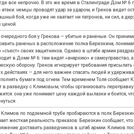
 где все непрочно. В это же время в Сталинграде Дом № 6
 атаки: немцы проводят удар за ударом, и Греков ведет ос
шный бой, когда уже не хватает ни патронов, ни сил, а де
 ценой.
 очередного боя у Грекова — убитые и раненые. Он прини
равить раненых в расположение полка Березкина, понимая,
о «съест» своих защитников. Однако в штабе армии раздра
ходит в Доме № 6: там видят «анархию» и самоуправство, а
ческую оборону. Греков игнорирует требования присылать 
х действиях — для него важнее спасать людей и удержива
аполнять бумаги под огнем. Тем временем Толя сообщает Ка
т в разведку с Климовым, чтобы организовать переправку
жится: она уже понимает цену каждой вылазки и боится, чт
нуться.
и Климов по подземной трубе пробираются в полк Березкин
чает жесткая реальность приказов: Березкин сообщает, что
ряжение доставить разведчиков в штаб армии. Климов по