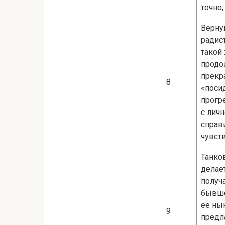
точно,
Верну
радис
такой
продо
прекр
8
«поси
прогр
с лич
справ
чувст
Танко
делае
получ
бывше
ее ны
9
предл