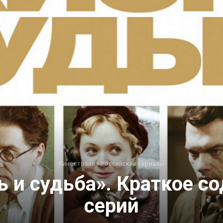
Кинострана
»
Российские сериалы
 и судьба». Краткое с
серий