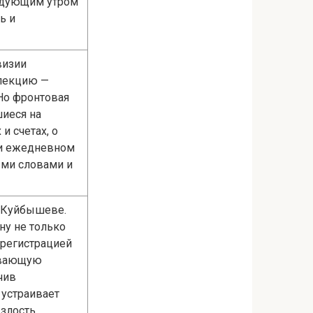
ледующим утром
ь и
визии
 лекцию —
Но фронтовая
иеся на
 счетах, о
и и ежедневном
ыми словами и
в Куйбышеве.
ону не только
с регистрацией
тывающую
чив
 устраивает
злость,