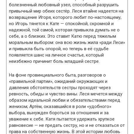
болезненный любовный узел, способный разрушить
привычный мир обеих сестёр. Леся втайне надеется на
возвращение Игоря, которого любит по-настоящему,
но Игорь тянется к Кате — спокойной, скромной и
надежной, той самой, которая привыкла думать не о
себе, а о близких. Это ставит Катю перед тяжелым
моральным выбором: она всю жизнь жила «ради Леси»
и привыкла быть опорой, но теперь в её судьбе
появляется шанс на личное счастье, который
неизбежно причинит боль младшей сестре.
На фоне провинциального быта, разговоров о
«правильной партии», ожиданий окружающих и
давления обстоятельств сестры проходят через
ревность, обиды и чувство вины. Леся мечется между
образом идеальной любви и обязательствами перед
женихом; Артём, оказавшийся в роли «удобного»
выбора, вынужден бороться за отношения и за
уважение к себе. Катя пытается удержать хрупкое
равновесие — не предать сестру, но и не отказаться от
права на собственную жизнь. В этой истории любовь