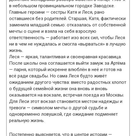
в небольшом провинциальном городке Заводске.
Главные героини — сестры Катя и Леся, рано
оставшиеся без родителей. Старшая, Катя, фактически
заменила младшей семью: отказалась от собственной
мечты о сцене и взяла на себя взрослую
ответственность — работает изо всех сил, чтобы Леся
ни в чем не нуждалась и смогла «вырваться» в лучшую
жизнь.
Леся — яркая, талантливая и своенравная красавица.
После школы она соглашается выйти замуж за Артёма
— парня, который искренне влюблён в неё и готов на
всё ради свадьбы. Но сама Леся будто живёт
ожиданием другого чувства: вместо радостных хлопот
о будущей семейной жизни она вновь и вновь
оказывается на вокзале, встречая поезда из Москвы.
Для Леси этот вокзал становится местом надежды и
тревоги — символом мечты о другой судьбе и
одновременно ловушкой, где ожидание подменяет
реальную жизнь.
Постепенно выясняется, что в центре истории —