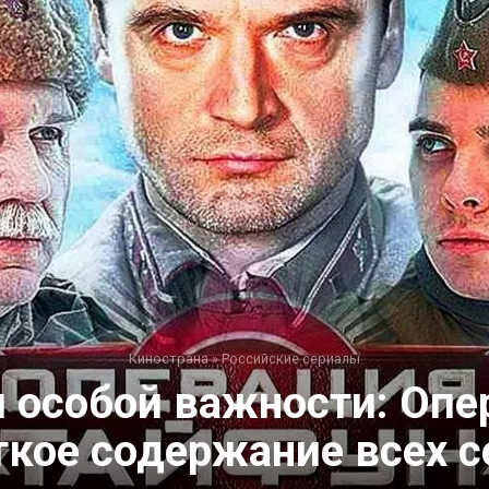
Кинострана
»
Российские сериалы
 особой важности: Опе
ткое содержание всех с