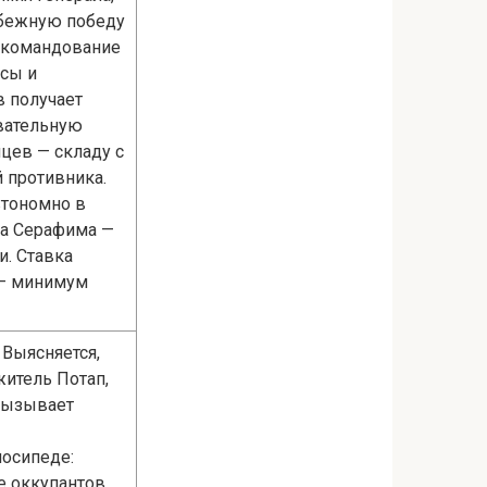
збежную победу
е командование
рсы и
в получает
вательную
цев — складу с
й противника.
втономно в
ца Серафима —
. Ставка
а — минимум
 Выясняется,
житель Потап,
вызывает
лосипеде:
ие оккупантов