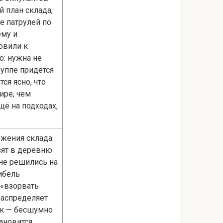
 план склада,
е патрулей по
ему и
овили к
о: нужна не
руппе придётся
ся ясно, что
ире, чем
щё на подходах,
ожения склада.
зят в деревню
не решились на
ибель
 «взорвать
распределяет
ик — бесшумно
ановится