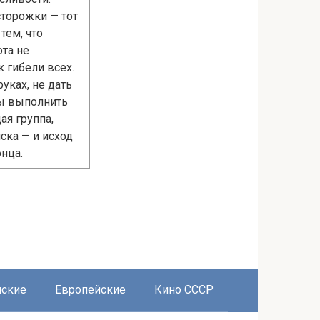
сторожки — тот
тем, что
ота не
 гибели всех.
уках, не дать
бы выполнить
ая группа,
ска — и исход
нца.
нские
Европейские
Кино СССР