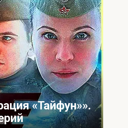
рация «Тайфун»».
ерий