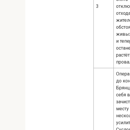
3
отклю
отход
жител
обстоя
живых
и тепе
остан
растё
прова
Опера
до ко
Брянц
себя 
зачис
месту
неско
усили
Сусло