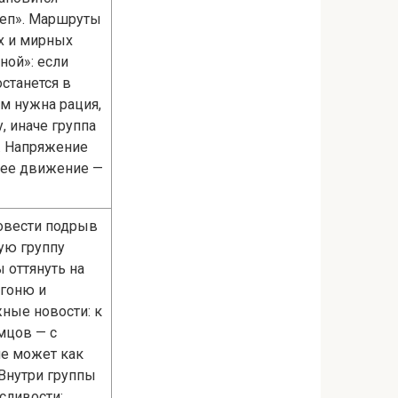
леп». Маршруты
ых и мирных
ной»: если
останется в
ом нужна рация,
, иначе группа
ы. Напряжение
шнее движение —
довести подрыв
ую группу
 оттянуть на
огоню и
жные новости: к
мцов — с
ие может как
 Внутри группы
сливости: