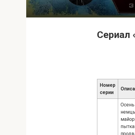
Сериал 
Номер
Описа
серии
Осень
немцы
майор
пытка
продв