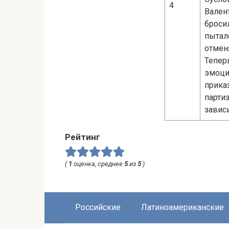
4
Вален
броси
пытал
отмен
Тепер
эмоци
приказ
парти
зависи
Рейтинг
(
1
оценка, среднее
5
из
5
)
Российские
Латиноамериканские