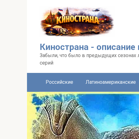
Перейти
к
контенту
Кинострана - описание
Забыли, что было в предыдущих сезонах 
серий
Российские
Латиноамериканские