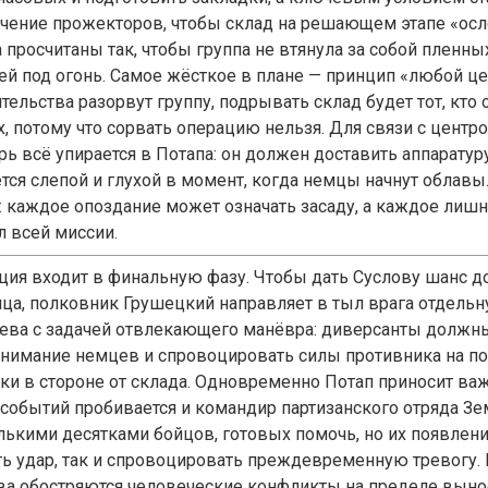
чение прожекторов, чтобы склад на решающем этапе «ос
а просчитаны так, чтобы группа не втянула за собой пленн
ей под огонь. Самое жёсткое в плане — принцип «любой це
тельства разорвут группу, подрывать склад будет тот, кто 
, потому что сорвать операцию нельзя. Для связи с центр
рь всё упирается в Потапа: он должен доставить аппаратуру
ется слепой и глухой в момент, когда немцы начнут облав
т: каждое опоздание может означать засаду, а каждое ли
л всей миссии.
ция входит в финальную фазу. Чтобы дать Суслову шанс 
нца, полковник Грушецкий направляет в тыл врага отдельн
ева с задачей отвлекающего манёвра: диверсанты должны
внимание немцев и спровоцировать силы противника на п
тки в стороне от склада. Одновременно Потап приносит ва
 событий пробивается и командир партизанского отряда Зе
лькими десятками бойцов, готовых помочь, но их появлен
ть удар, так и спровоцировать преждевременную тревогу.
ва обостряются человеческие конфликты на пределе выно