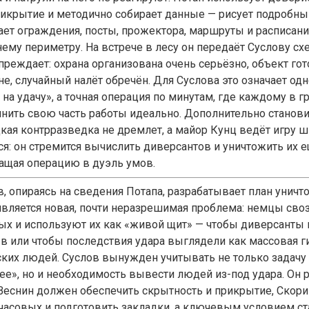
рикрытие и методично собирает данные — рисует подробный
ает ограждения, посты, прожектора, маршруты и расписани
ему периметру. На встрече в лесу он передаёт Суслову сх
преждает: охрана организована очень серьёзно, объект гот
е, случайный налёт обречён. Для Суслова это означает одн
 на удачу», а точная операция по минутам, где каждому в г
нить свою часть работы идеально. Дополнительно становит
кая контрразведка не дремлет, а майор Кунц ведёт игру ш
ся: он стремится вычислить диверсантов и уничтожить их е
ащая операцию в дуэль умов.
в, опираясь на сведения Потапа, разрабатывает план уничт
является новая, почти неразрешимая проблема: немцы сво
ых и используют их как «живой щит» — чтобы диверсанты 
в или чтобы последствия удара выглядели как массовая г
ских людей. Суслов вынужден учитывать не только задачу
ее», но и необходимость вывести людей из-под удара. Он 
 Веснин должен обеспечить скрытность и прикрытие, Скор
 часовых и подготовить закладки, а ключевым условием ст