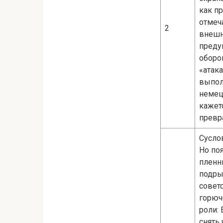
как п
отмеч
2
внешн
преду
оборон
«атака
выпол
немец
кажет
превр
Сусло
Но по
пленн
подры
совет
горюч
роли:
снять