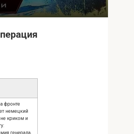
Операция
на фронте
ает немецкий
 не криком и
у:
мия генерала,