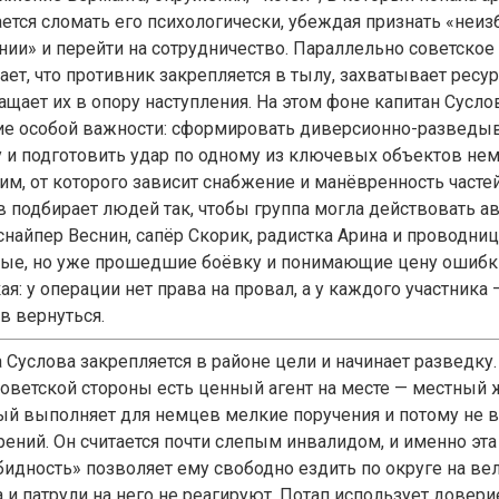
ается сломать его психологически, убеждая признать «неи
нии» и перейти на сотрудничество. Параллельно советско
ает, что противник закрепляется в тылу, захватывает ресу
ащает их в опору наступления. На этом фоне капитан Сусло
ие особой важности: сформировать диверсионно-разведы
у и подготовить удар по одному из ключевых объектов нем
им, от которого зависит снабжение и манёвренность часте
в подбирает людей так, чтобы группа могла действовать а
 снайпер Веснин, сапёр Скорик, радистка Арина и проводни
ые, но уже прошедшие боёвку и понимающие цену ошибки
ая: у операции нет права на провал, а у каждого участник
в вернуться.
 Суслова закрепляется в районе цели и начинает разведку.
 советской стороны есть ценный агент на месте — местный 
ый выполняет для немцев мелкие поручения и потому не 
рений. Он считается почти слепым инвалидом, и именно эта
бидность» позволяет ему свободно ездить по округе на ве
а и патрули на него не реагируют. Потап использует довер