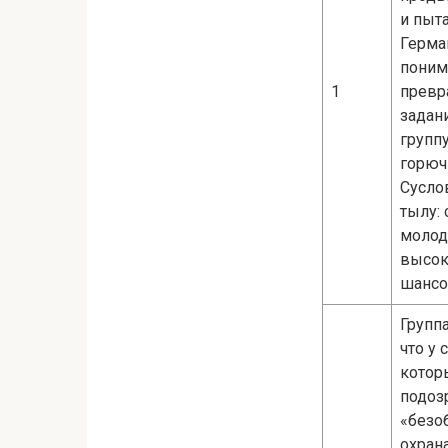
и пыт
Герма
поним
1
превр
задан
групп
горюч
Сусло
тылу:
молод
высок
шансо
Группа
что у
котор
подоз
«безо
охран