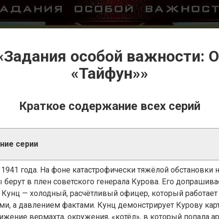
«Задания особой важности: 
«Тайфун»»
Краткое содержание всех серий
ние серии
 1941 года. На фоне катастрофически тяжёлой обстановки 
 берут в плен советского генерала Курова. Его допрашив
 Кунц — холодный, расчётливый офицер, который работает
ми, а давлением фактами. Кунц демонстрирует Курову карт
ижение вермахта, окружения, «котёл», в который попала ар