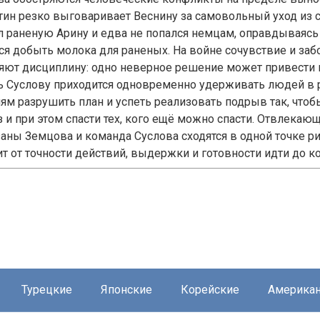
тин резко выговаривает Веснину за самовольный уход из 
л раненую Арину и едва не попался немцам, оправдываясь 
ся добыть молока для раненых. На войне сочувствие и заб
яют дисциплину: одно неверное решение может привести к
ь Суслову приходится одновременно удерживать людей в р
ям разрушить план и успеть реализовать подрыв так, что
 и при этом спасти тех, кого ещё можно спасти. Отвлекающ
заны Земцова и команда Суслова сходятся в одной точке ри
т от точности действий, выдержки и готовности идти до ко
Турецкие
Японские
Корейские
Америка