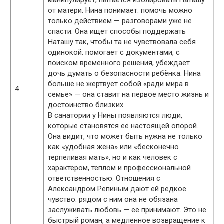
манипулирует, пытается изолировать Наташу
от матери. Нина понимает: помочь можно
только действием — разговорами уже не
спасти. Она ищет способы поддержать
Наташу так, чтобы та не чувствовала себя
одинокой: помогает с документами, с
поиском временного решения, убеждает
дочь думать о безопасности ребёнка. Нина
больше не жертвует собой «ради мира в
4
семье» — она ставит на первое место жизнь и
достоинство близких.
В санатории у Нины появляются люди,
которые становятся её настоящей опорой.
Она видит, что может быть нужна не только
как «удобная жена» или «бесконечно
терпеливая мать», но и как человек с
характером, теплом и профессиональной
ответственностью. Отношения с
Александром Репиным дают ей редкое
чувство: рядом с ним она не обязана
заслуживать любовь — её принимают. Это не
быстрый роман, а медленное возвращение к