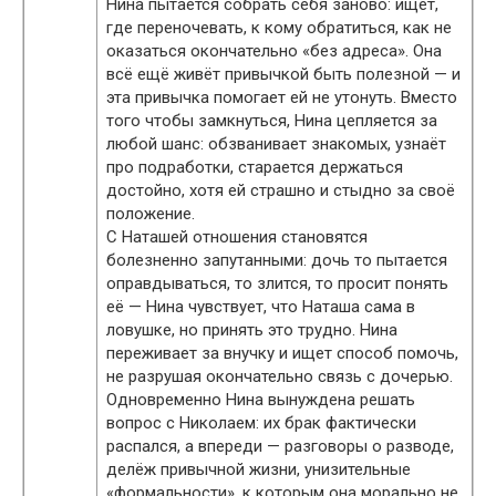
Нина пытается собрать себя заново: ищет,
где переночевать, к кому обратиться, как не
оказаться окончательно «без адреса». Она
всё ещё живёт привычкой быть полезной — и
эта привычка помогает ей не утонуть. Вместо
того чтобы замкнуться, Нина цепляется за
любой шанс: обзванивает знакомых, узнаёт
про подработки, старается держаться
достойно, хотя ей страшно и стыдно за своё
положение.
С Наташей отношения становятся
болезненно запутанными: дочь то пытается
оправдываться, то злится, то просит понять
её — Нина чувствует, что Наташа сама в
ловушке, но принять это трудно. Нина
переживает за внучку и ищет способ помочь,
не разрушая окончательно связь с дочерью.
Одновременно Нина вынуждена решать
вопрос с Николаем: их брак фактически
распался, а впереди — разговоры о разводе,
делёж привычной жизни, унизительные
«формальности», к которым она морально не