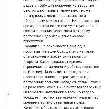
Нины ломает их хрупкое равновесие. Внучка
радуется бабушке искренне, но взрослые
быстро дают понять: «временно» может
затянуться, а делить пространство и
обязанности они не готовы. Нине достаётся
проходная комната, и она чувствует себя не
гостем, а лишним человеком, которому
постоянно надо извиняться за своё
присутствие.
Параллельно вскрывается ещё одна
проблема: Наташин брак далеко не такой
благополучный, каким он казался со
стороны. Зять переживает кризис,
нервничает из-за денег и работы, сорвается
на близких. Нина видит то, что дочери
неловко признавать: страх, усталость,
постоянные попытки «сгладить углы», чтобы
не разозлить мужа. Нина пытается говорить с
Наташей по-матерински мягко, но твёрдо —
2
убеждает, что терпеть унижения нельзя, что
молчание только развязывает руки.
Конфликт обостряется, когда зять теряет