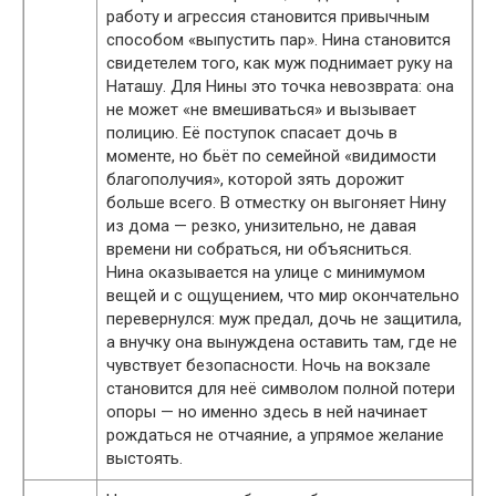
работу и агрессия становится привычным
способом «выпустить пар». Нина становится
свидетелем того, как муж поднимает руку на
Наташу. Для Нины это точка невозврата: она
не может «не вмешиваться» и вызывает
полицию. Её поступок спасает дочь в
моменте, но бьёт по семейной «видимости
благополучия», которой зять дорожит
больше всего. В отместку он выгоняет Нину
из дома — резко, унизительно, не давая
времени ни собраться, ни объясниться.
Нина оказывается на улице с минимумом
вещей и с ощущением, что мир окончательно
перевернулся: муж предал, дочь не защитила,
а внучку она вынуждена оставить там, где не
чувствует безопасности. Ночь на вокзале
становится для неё символом полной потери
опоры — но именно здесь в ней начинает
рождаться не отчаяние, а упрямое желание
выстоять.