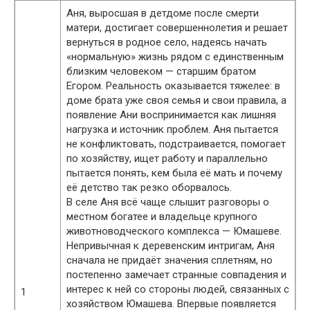
Аня, выросшая в детдоме после смерти
матери, достигает совершеннолетия и решает
вернуться в родное село, надеясь начать
«нормальную» жизнь рядом с единственным
близким человеком — старшим братом
Егором. Реальность оказывается тяжелее: в
доме брата уже своя семья и свои правила, а
появление Ани воспринимается как лишняя
нагрузка и источник проблем. Аня пытается
не конфликтовать, подстраивается, помогает
по хозяйству, ищет работу и параллельно
пытается понять, кем была её мать и почему
её детство так резко оборвалось.
В селе Аня всё чаще слышит разговоры о
местном богатее и владельце крупного
животноводческого комплекса — Юмашеве.
Непривычная к деревенским интригам, Аня
сначала не придаёт значения сплетням, но
постепенно замечает странные совпадения и
интерес к ней со стороны людей, связанных с
1
хозяйством Юмашева. Впервые появляется