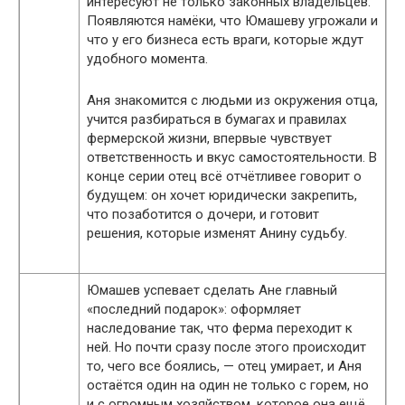
интересуют не только законных владельцев.
Появляются намёки, что Юмашеву угрожали и
что у его бизнеса есть враги, которые ждут
удобного момента.
Аня знакомится с людьми из окружения отца,
учится разбираться в бумагах и правилах
фермерской жизни, впервые чувствует
ответственность и вкус самостоятельности. В
конце серии отец всё отчётливее говорит о
будущем: он хочет юридически закрепить,
что позаботится о дочери, и готовит
решения, которые изменят Анину судьбу.
Юмашев успевает сделать Ане главный
«последний подарок»: оформляет
наследование так, что ферма переходит к
ней. Но почти сразу после этого происходит
то, чего все боялись, — отец умирает, и Аня
остаётся один на один не только с горем, но
и с огромным хозяйством, которое она ещё