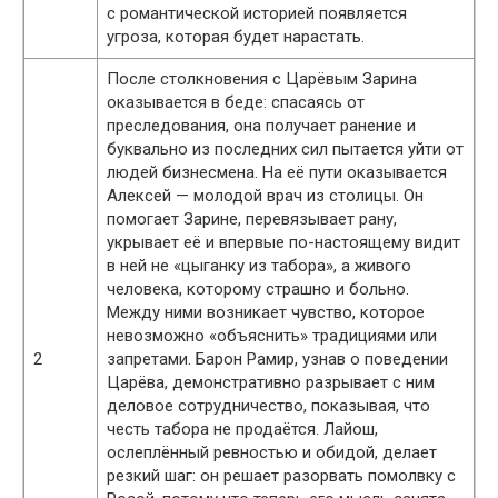
с романтической историей появляется
угроза, которая будет нарастать.
После столкновения с Царёвым Зарина
оказывается в беде: спасаясь от
преследования, она получает ранение и
буквально из последних сил пытается уйти от
людей бизнесмена. На её пути оказывается
Алексей — молодой врач из столицы. Он
помогает Зарине, перевязывает рану,
укрывает её и впервые по-настоящему видит
в ней не «цыганку из табора», а живого
человека, которому страшно и больно.
Между ними возникает чувство, которое
невозможно «объяснить» традициями или
2
запретами. Барон Рамир, узнав о поведении
Царёва, демонстративно разрывает с ним
деловое сотрудничество, показывая, что
честь табора не продаётся. Лайош,
ослеплённый ревностью и обидой, делает
резкий шаг: он решает разорвать помолвку с