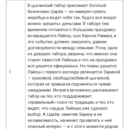
В цыганский табор приезжает богатый
бизнесмен Царёв — он намерен купить
жеребца и ведёт себя так, будто всё вокруг
можно «решить» деньгами. В таборе тем
временем готовятся к большому празднику:
возвращается Лайош, сын барона Рамира, и
это событие должно закрепить давние
договорённости между семьями. Роза, одна
из девушек табора, уверена, что именно она
станет невестой Лайоша и что на празднике
всё решится официально. Но планы рушатся:
1
Лайош с первого взгляда увлекается Зариной
— красивой, свободолюбивой цыганкой,
которая не привыкла подчиняться чужим
ожиданиям. Интрига мгновенно раскалывает
табор на тех, кто поддерживает
«правильный» союз по традиции, и тех, кто
видит, что сердце Лайоша уже сделало
выбор. А Царёв, заметив Зарину и её
независимость, начинает проявлять к ней
опасный интерес — и с этого момента рядом