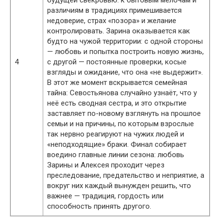
будущей свекровью: к бытовым мелочам и
различиям в традициях примешивается
недоверие, страх «позора» и желание
контролировать. Зарина оказывается как
будто на чужой территории: с одной стороны
— любовь и попытка построить новую жизнь,
4
с другой — постоянные проверки, косые
взгляды и ожидание, что она «не выдержит».
В этот же момент вскрывается семейная
тайна: Севостьянова случайно узнаёт, что у
неё есть сводная сестра, и это открытие
заставляет по-новому взглянуть на прошлое
семьи и на причины, по которым взрослые
так нервно реагируют на чужих людей и
«неподходящие» браки. Финал собирает
воедино главные линии сезона: любовь
Зарины и Алексея проходит через
преследование, предательство и неприятие, а
вокруг них каждый вынужден решить, что
важнее — традиция, гордость или
способность принять другого.