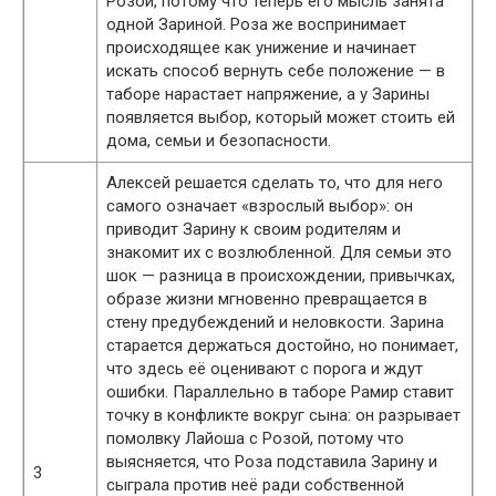
Розой, потому что теперь его мысль занята
одной Зариной. Роза же воспринимает
происходящее как унижение и начинает
искать способ вернуть себе положение — в
таборе нарастает напряжение, а у Зарины
появляется выбор, который может стоить ей
дома, семьи и безопасности.
Алексей решается сделать то, что для него
самого означает «взрослый выбор»: он
приводит Зарину к своим родителям и
знакомит их с возлюбленной. Для семьи это
шок — разница в происхождении, привычках,
образе жизни мгновенно превращается в
стену предубеждений и неловкости. Зарина
старается держаться достойно, но понимает,
что здесь её оценивают с порога и ждут
ошибки. Параллельно в таборе Рамир ставит
точку в конфликте вокруг сына: он разрывает
помолвку Лайоша с Розой, потому что
выясняется, что Роза подставила Зарину и
3
сыграла против неё ради собственной