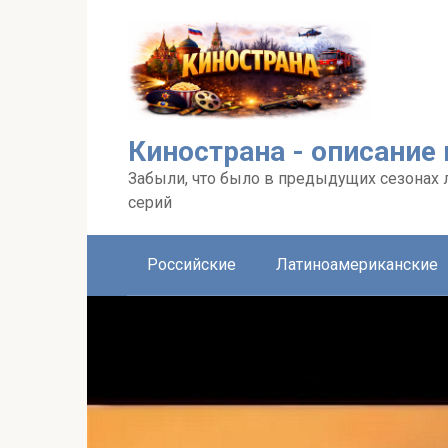
Перейти
к
контенту
Кинострана - описание
Забыли, что было в предыдущих сезонах 
серий
Российские
Латиноамериканские