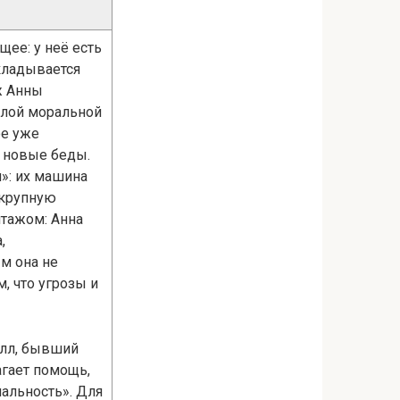
ее: у неё есть
кладывается
ж Анны
жёлой моральной
ое уже
й новые беды.
»: их машина
 крупную
тажом: Анна
,
м она не
м, что угрозы и
илл, бывший
агает помощь,
альность». Для