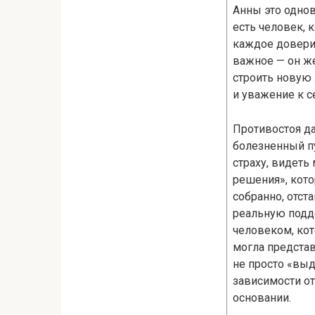
Анны это однов
есть человек, 
каждое доверие
важное — он же
строить новую 
и уважение к с
Противостоя да
болезненный пу
страху, видеть
решения», кот
собранно, отст
реальную подд
человеком, ко
могла представ
не просто «выд
зависимости от
основании.