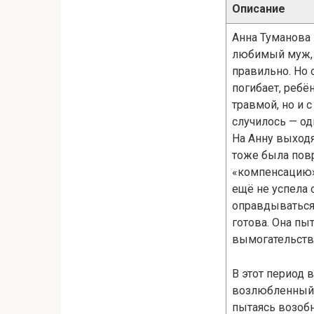
Описание
Анна Туманова 
любимый муж, с
правильно. Но
погибает, ребё
травмой, но и 
случилось — од
На Анну выход
тоже была повр
«компенсацию»
ещё не успела 
оправдываться,
готова. Она пыт
вымогательство
В этот период
возлюбленный. 
пытаясь возобн