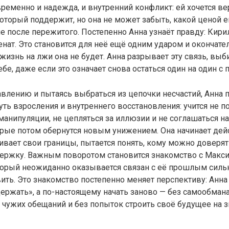
ременно и надежда, и внутренний конфликт: ей хочется ве
который поддержит, но она не может забыть, какой ценой е
 после пережитого. Постепенно Анна узнаёт правду: Кир
нат. Это становится для неё ещё одним ударом и окончате
жизнь на лжи она не будет. Анна разрывает эту связь, выб
ебе, даже если это означает снова остаться один на один с
влению и пытаясь выбраться из цепочки несчастий, Анна 
ть взросления и внутреннего восстановления: учится не п
 манипуляции, не цепляться за иллюзии и не соглашаться н
орые потом обернутся новым унижением. Она начинает дей
аивает свои границы, пытается понять, кому можно доверять
ержку. Важным поворотом становится знакомство с Макс
торый неожиданно оказывается связан с её прошлым сильн
ить. Это знакомство постепенно меняет перспективу: Анна
ержать», а по-настоящему начать заново — без самообмана
 чужих обещаний и без попыток строить своё будущее на