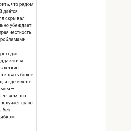
рить, что рядом
й даётся
илл скрывал
льно убеждает:
ирая честность
 проблемами.
проходит
оддаваться
а «легкие
ствовать более
, и где искать
имом —
ее, чем она
 получает шанс
, без
 зыбком