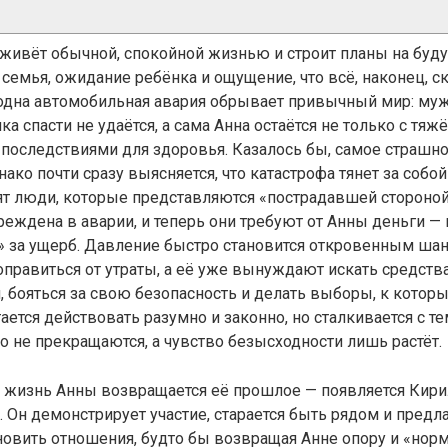
живёт обычной, спокойной жизнью и строит планы на будущ
емья, ожидание ребёнка и ощущение, что всё, наконец, с
 одна автомобильная авария обрывает привычный мир: му
нка спасти не удаётся, а сама Анна остаётся не только с тя
с последствиями для здоровья. Казалось бы, самое страшн
нако почти сразу выясняется, что катастрофа тянет за собо
ят люди, которые представляются «пострадавшей стороной
еждена в аварии, и теперь они требуют от Анны деньги —
 за ущерб. Давление быстро становится откровенным шан
оправиться от утраты, а её уже вынуждают искать средства
 бояться за свою безопасность и делать выборы, к которы
ается действовать разумно и законно, но сталкивается с те
 не прекращаются, а чувство безысходности лишь растёт.
 в жизнь Анны возвращается её прошлое — появляется Кир
Он демонстрирует участие, старается быть рядом и предл
овить отношения, будто бы возвращая Анне опору и «норм