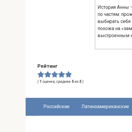
История Анны —
по частям: про
выбирать себя 
похожа на «зам
выстроенным на
Рейтинг
(
1
оценка, среднее
5
из
5
)
Российские
Латиноамериканские