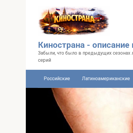
Перейти
к
контенту
Кинострана - описание
Забыли, что было в предыдущих сезонах 
серий
Российские
Латиноамериканские