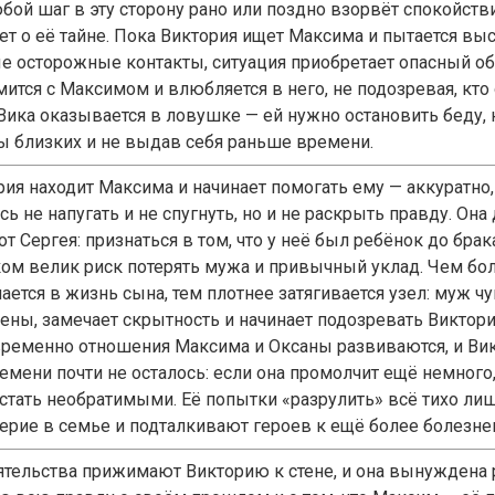
юбой шаг в эту сторону рано или поздно взорвёт спокойств
ает о её тайне. Пока Виктория ищет Максима и пытается вы
е осторожные контакты, ситуация приобретает опасный об
мится с Максимом и влюбляется в него, не подозревая, кто
 Вика оказывается в ловушке — ей нужно остановить беду,
ы близких и не выдав себя раньше времени.
рия находит Максима и начинает помогать ему — аккуратно,
сь не напугать и не спугнуть, но и не раскрыть правду. Она
от Сергея: признаться в том, что у неё был ребёнок до брак
ом велик риск потерять мужа и привычный уклад. Чем бо
ается в жизнь сына, тем плотнее затягивается узел: муж ч
ены, замечает скрытность и начинает подозревать Виктор
ременно отношения Максима и Оксаны развиваются, и Вик
ремени почти не осталось: если она промолчит ещё немного
 стать необратимыми. Её попытки «разрулить» всё тихо ли
ерие в семье и подталкивают героев к ещё более болезне
ятельства прижимают Викторию к стене, и она вынуждена 