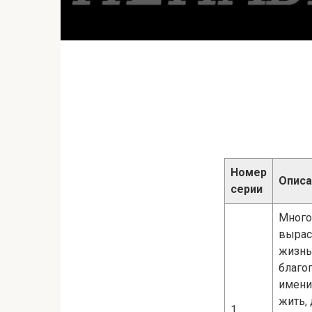
Номер
Описа
серии
Много
вырас
жизнь
благо
имени
жить, 
1