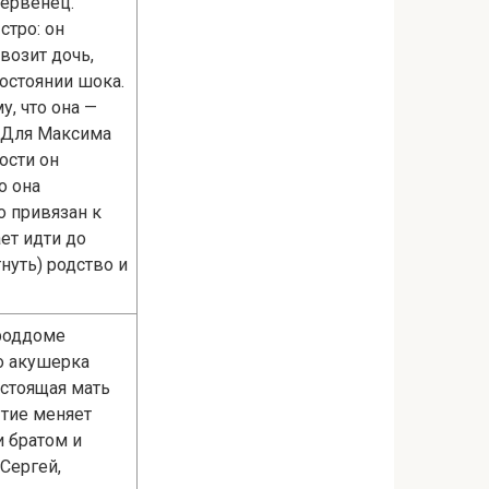
первенец.
стро: он
возит дочь,
остоянии шока.
, что она —
. Для Максима
ости он
о она
о привязан к
ет идти до
нуть) родство и
 роддоме
о акушерка
астоящая мать
ытие меняет
и братом и
 Сергей,