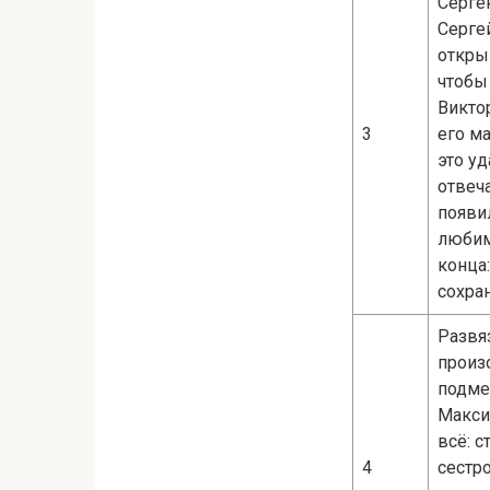
Серге
Серге
открыв
чтобы
Викто
3
его м
это уд
отвеча
появи
любим
конца:
сохра
Развя
произ
подме
Макси
всё: 
4
сестро