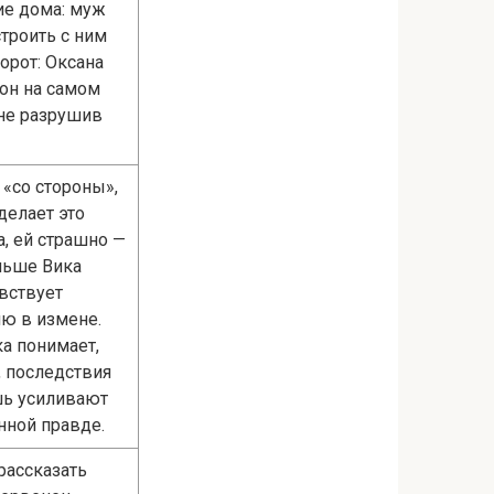
ие дома: муж
строить с ним
орот: Оксана
 он на самом
 не разрушив
 «со стороны»,
 делает это
а, ей страшно —
льше Вика
увствует
ию в измене.
а понимает,
, последствия
шь усиливают
нной правде.
рассказать