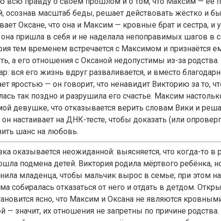
ю всю правду о своём прошлом и о том, что Максим — её 
й, осознав масштаб беды, решает действовать жёстко и бы
ает Оксане, что она и Максим — кровные брат и сестра, и у
 она пришла в себя и не наделала непоправимых шагов в с
рия тем временем встречается с Максимом и признаётся ему
ать, а его отношения с Оксаной недопустимы из-за родства
ар: вся его жизнь вдруг разваливается, и вместо благодарн
ет яростью — он говорит, что ненавидит Викторию за то, чт
лась так поздно и разрушила его счастье. Максим настольк
ой девушке, что отказывается верить словам Вики и реша
 он настаивает на ДНК-тесте, чтобы доказать (или опроверг
нить шанс на любовь.
зка оказывается неожиданной: выясняется, что когда-то в
ошла подмена детей. Виктория родила мёртвого ребёнка, н
нила младенца, чтобы мальчик вырос в семье; при этом н
ма собиралась отказаться от него и отдать в детдом. Откр
становится ясно, что Максим и Оксана не являются кровным
й — значит, их отношения не запретны по причине родства.