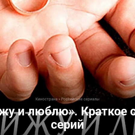
Кинострана
»
Российские сериалы
жу и люблю». Краткое 
серий