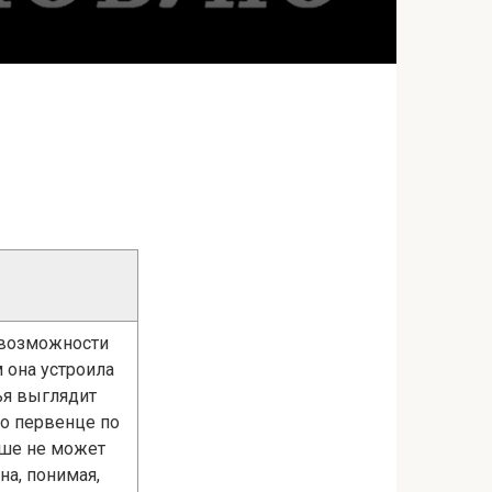
 возможности
 она устроила
ья выглядит
 о первенце по
ьше не может
на, понимая,