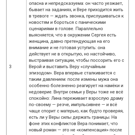
опасна и непредсказуема: он часто уезжает,
бывает на заданиях, и Вере приходится жить
в тревоге — ждать звонка, прислушиваться к
новостям и бороться с паническими
сценариями в голове. Параллельно
выясняется, что в окружении Сергея есть
женщина, давно претендующая на его
внимание и не готовая уступить: она
действует не в открытую, но настойчиво,
выстраивая ситуации, чтобы поссорить его с
3
Верой и выставить Веру «случайным
эпизодом». Вера впервые сталкивается с
таким давлением: после измены мужа она
особенно болезненно реагирует на намёки и
недоверие. Внутри семьи у Веры тоже не всё
спокойно: Лина переживает взрослую драму
по-своему — резче, импульсивнее — и всё
чаще спорит с матерью, как будто проверяя,
есть ли у Веры силы держать границы. На
фоне этих конфликтов Вера понимает, что
новый роман — это не «компенсация» после