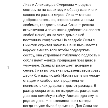
Лиза и Александра Смирновы — родные
сестры, но по характеру и образу жизни они
словно из разных миров. Лиза — мягкая,
доброжелательная, «правильная» и всеми
любимая, гордость семьи. Саша — резкая,
эгоистичная и привыкшая добиваться своего
любой ценой, из-за чего дома с ней
постоянно конфликты. На свадьбе Лизы с
Никитой скрытая зависть Саши вырывается
наружу: вместо того чтобы поддержать
сестру, она устраивает публичную подлость и
соблазняет жениха, превращая праздник в
унижение. Скандал разрушает доверие в
1
семье: Лиза потрясена предательством сразу
двоих близких людей, Никита мечется между
стыдом и слабостью, а родители не
понимают, как удержать дом от распада. В
разгар ссоры отец, не выдержав, раскрывает
давнюю семейную тайну: Александра ему не
родная дочь — он женился на их матери,
когда та уже была беременна. Для Саши это