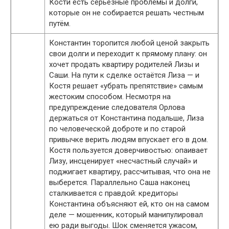
Кости есть серьёзные проблемы и долги,
которые он не собирается решать честным
путём.
Константин торопится любой ценой закрыть
свои долги и переходит к прямому плану: он
хочет продать квартиру родителей Лизы и
Саши. На пути к сделке остаётся Лиза — и
Костя решает «убрать препятствие» самым
жестоким способом. Несмотря на
предупреждение следователя Орлова
держаться от Константина подальше, Лиза
по человеческой доброте и по старой
привычке верить людям впускает его в дом.
Костя пользуется доверчивостью: опаивает
Лизу, инсценирует «несчастный случай» и
поджигает квартиру, рассчитывая, что она не
выберется. Параллельно Саша наконец
сталкивается с правдой: кредиторы
Константина объясняют ей, кто он на самом
деле — мошенник, который манипулировал
ею ради выгоды. Шок сменяется ужасом,