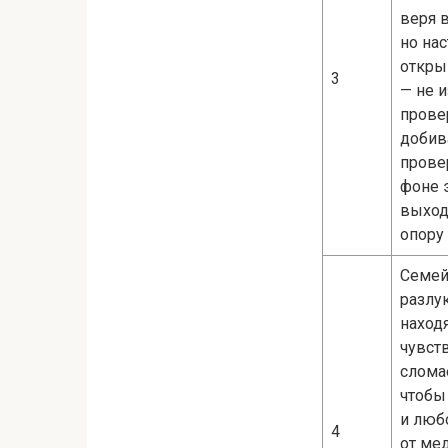
веря 
но на
откры
3
— не 
прове
добив
провер
фоне э
выход
опору 
Семейн
разлук
находя
чувств
сломае
чтобы
и любо
4
от мед