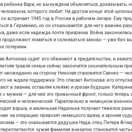
ла ребёнка Вари, но вынуждена объясняться, доказывать, 
 человеком, которого любит. На другом конце этой цепочк
 он встречает 1945 год в России в рабочем лагере. Ему пр
ться в Германию, но он отказывается: для него важнее ра
ка, даже если надежда почти призрачна. Война закончилась
 продолжают ломаться и склеиваться заново — уже без вы
же потерями.
я Антонова судят: его обвиняют в предательстве, и кажетс
летняя травля семьи сейчас закончится окончательным при
т неожиданно на сторону Николая становится Саенко — чел
го не ждали поддержки. Это спасает Антонова: его отпуска
ают в звании, оставляя клеймо и урезая будущее. Катерин
е с мужем — для неё это привычный фронт, только теперь 
ческий и человеческий. Параллельно в немецком военно
ходит взрыв, и маленькая Наденька получает тяжёлое ране
нная: на операцию привозят немецкого врача, и ирония суд
осима — это оказывается дедушка Нади, отец Петера Агнер
 переплетаются: чужая фамилия внезапно становится часть