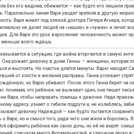
ила без его ведома, обижается — как будто его лишили пра
ь. Параллельно линия Вари уводит зрителя в другую мора
ность: Варя живёт под опекой доктора Петера Агнера, кото
ипиально не делит людей на «наших» и «чужих» и лечит все
цев. Для Вари это урок взросления: человечность может пр
ё меньше всего ждёшь.
оказывается в ситуации, где война вторгается в самую инт
. Она рожает девочку в доме Ганны — женщины, которая п
ься и выстоять. Но счастье длится минуты: Варю находит С
евший от злости и желания расправы. Ганна успевает спрят
ождённую, но Варю убивают. После этого Ганна берёт на 
ю: понимая, что ребёнок не выживет один, она пишет пис
ени Вари, чтобы направить помощь к девочке. Надя приезж
ному адресу, узнаёт о гибели подруги и, не колеблясь, за
азывает девочку Надеждой — как будто пытается сохранить
 о Варе, но и смысл того, ради чего они жили и боролись. 
тся оформить ребёнка как свою дочь, но ей не верят: сли
рений, слишком много формальностей, и слишком легко в 