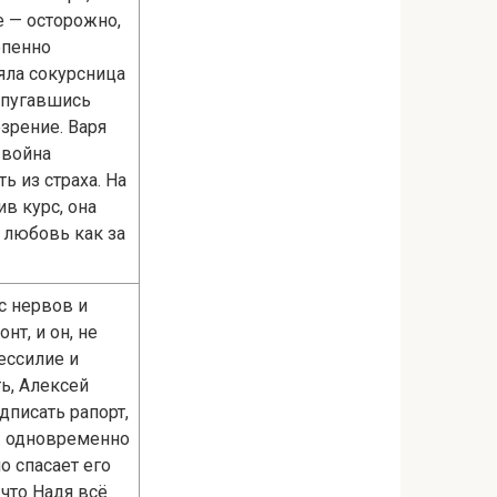
е — осторожно,
епенно
яла сокурсница
испугавшись
зрение. Варя
 война
ь из страха. На
в курс, она
 любовь как за
с нервов и
т, и он, не
бессилие и
ть, Алексей
дписать рапорт,
 — одновременно
о спасает его
 что Надя всё