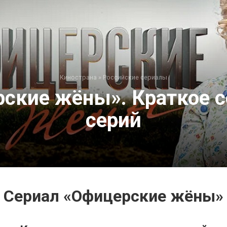
Кинострана
»
Российские сериалы
ские жёны». Краткое 
серий
Сериал «Офицерские жёны»