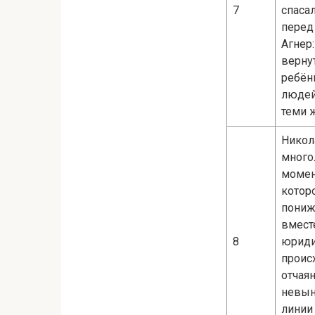
7
спаса
перед
Агнер:
верну
ребён
людей
теми 
Никола
много
момен
которо
пониж
вмест
8
юриди
проис
отчая
невын
линии