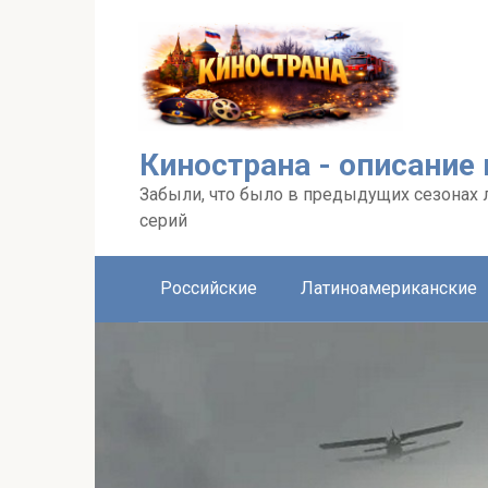
Перейти
к
контенту
Кинострана - описание
Забыли, что было в предыдущих сезонах 
серий
Российские
Латиноамериканские