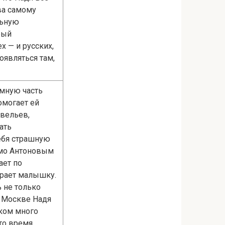
ва самому
льную
рый
х — и русских,
оявляться там,
имную часть
омогает ей
авельев,
ать
себя страшную
ьмо Антоновым
ает по
бирает малышку.
 не только
В Москве Надя
шком много
то время