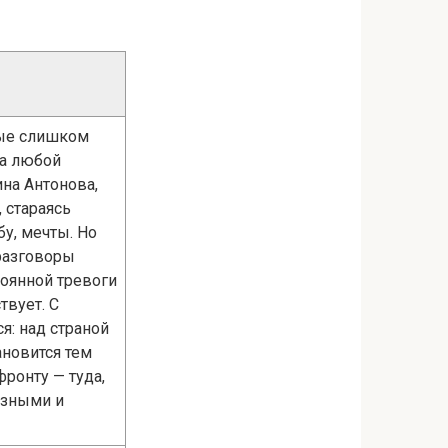
рые слишком
 а любой
на Антонова,
, стараясь
у, мечты. Но
 разговоры
оянной тревоги
твует. С
я: над страной
ановится тем
фронту — туда,
езными и