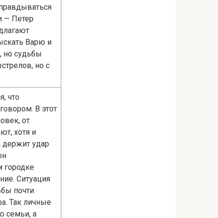
оправдываться
и — Петер
едлагают
зыскать Варю и
, но судьбы
стрелов, но с
я, что
говором. В этот
овек, от
ют, хотя и
а держит удар
он
м городке
ние. Ситуация
ьбы почти
а. Так личные
ю семьи, а