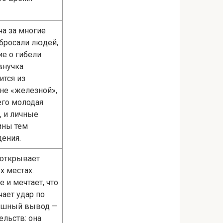
ча за многие
збросали людей,
ие о гибели
внучка
ится из
 не «железной»,
его молодая
, и личные
ины тем
дения.
 открывает
х местах.
 и мечтает, что
чает удар по
трашный вывод —
ельств: она