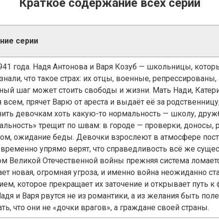
Краткое содержание всех серий
ние серии
941 года. Надя Антонова и Варя Козуб — школьницы, кото
знали, что такое страх: их отцы, военные, репрессированы,
ный шаг может стоить свободы и жизни. Мать Нади, Катери
 всем, прячет Варю от ареста и выдаёт её за родственницу
нить девочкам хоть какую-то нормальность — школу, дружб
альность» трещит по швам: в городе — проверки, доносы,
ом, ожидание беды. Девочки взрослеют в атмосфере пост
овременно упрямо верят, что справедливость всё же сущес
ом Великой Отечественной войны прежняя система ломаетс
ает новая, огромная угроза, и именно война неожиданно ст
ием, которое прекращает их заточение и открывает путь к 
адя и Варя рвутся не из романтики, а из желания быть пол
ть, что они не «дочки врагов», а граждане своей страны.