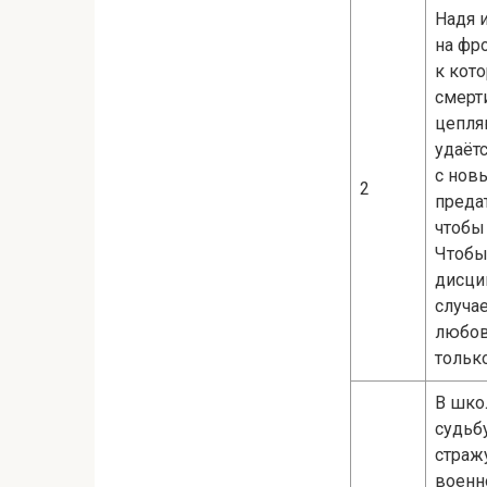
Надя 
на фр
к кот
смерти
цепля
удаёт
с нов
2
преда
чтобы 
Чтобы
дисци
случа
любов
только
В шко
судьб
стражу
военн