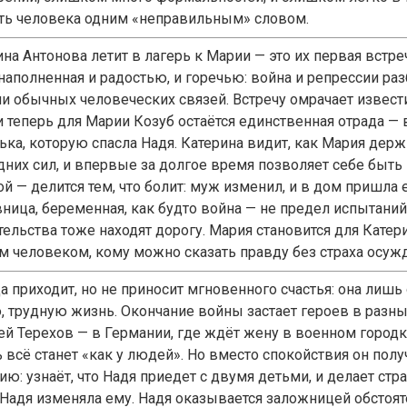
ть человека одним «неправильным» словом.
на Антонова летит в лагерь к Марии — это их первая встре
 наполненная и радостью, и горечью: война и репрессии ра
и обычных человеческих связей. Встречу омрачает извест
и теперь для Марии Козуб остаётся единственная отрада — 
ька, которую спасла Надя. Катерина видит, как Мария держ
дних сил, и впервые за долгое время позволяет себе быть
й — делится тем, что болит: муж изменил, и в дом пришла 
ница, беременная, как будто война — не предел испытаний
тельства тоже находят дорогу. Мария становится для Катер
м человеком, кому можно сказать правду без страха осуж
а приходит, но не приносит мгновенного счастья: она лишь
, трудную жизнь. Окончание войны застает героев в разны
ей Терехов — в Германии, где ждёт жену в военном городке
 всё станет «как у людей». Но вместо спокойствия он полу
ию: узнаёт, что Надя приедет с двумя детьми, и делает с
 Надя изменяла ему. Надя оказывается заложницей обстоят