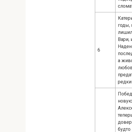
слома
Катери
годы,
лишил
Вари, 
Наден
6
после
а живо
любов
преда
редки
Побед
новую
Алекс
теперь
довер
будто