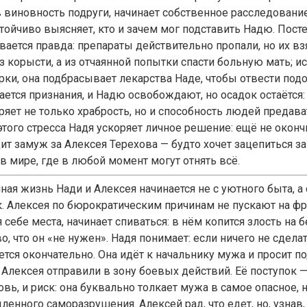
в виновность подруги, начинает собственное расследовани
стойчиво выясняет, кто и зачем мог подставить Надю. Пост
вается правда: препараты действительно пропали, но их вз
из корысти, а из отчаянной попытки спасти больную мать; 
рки, она подбрасывает лекарства Наде, чтобы отвести подо
ается признания, и Надю освобождают, но осадок остаётся:
яет не только храбрость, но и способность людей предават
того стресса Надя ускоряет личное решение: ещё не окончи
ит замуж за Алексея Терехова — будто хочет зацепиться за
в мире, где в любой момент могут отнять всё.
ая жизнь Нади и Алексея начинается не с уютного быта, а 
. Алексея по бюрократическим причинам не пускают на фрон
 себе места, начинает спиваться: в нём копится злость на 
о, что он «не нужен». Надя понимает: если ничего не сдела
тся окончательно. Она идёт к начальнику мужа и просит по
 Алексея отправили в зону боевых действий. Её поступок
вь, и риск: она буквально толкает мужа в самое опасное, н
ленного саморазрушения. Алексей рад, что едет, но, узнав,