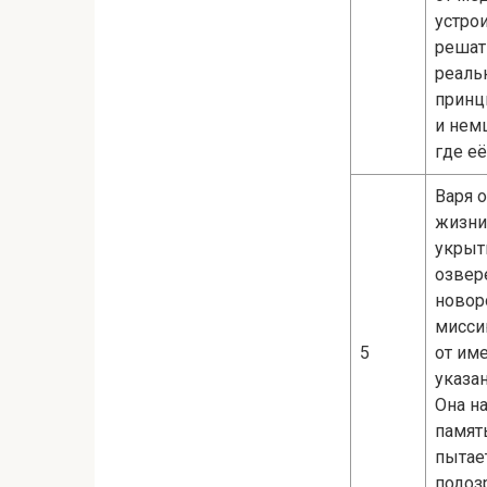
устро
решат
реаль
принц
и нем
где е
Варя 
жизни
укрыт
озвер
новор
мисси
5
от им
указан
Она н
память
пытае
подоз