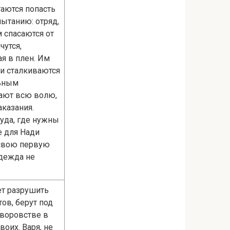
таются попасть
пытанию: отряд,
 спасаются от
чутся,
я в плен. Им
ни сталкиваются
льным
рают всю волю,
аказания.
уда, где нужны
е для Нади
 свою первую
адежда не
ет разрушить
ов, берут под
 воровстве в
оих. Варя, не