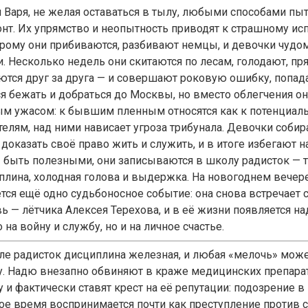
и Варя, не желая оставаться в тылу, любыми способами пы
онт. Их упрямство и неопытность приводят к страшному ис
орому они прибиваются, разбивают немцы, и девочки чудом
. Несколько недель они скитаются по лесам, голодают, пря
ются друг за друга — и совершают роковую ошибку, попада
ся бежать и добраться до Москвы, но вместо облегчения о
ым ужасом: к бывшим пленным относятся как к потенциа
телям, над ними нависает угроза трибунала. Девочки соби
доказать своё право жить и служить, и в итоге избегают н
 быть полезными, они записываются в школу радисток — т
плина, холодная голова и выдержка. На новогоднем вечер
ется ещё одно судьбоносное событие: она снова встречает
ь — лётчика Алексея Терехова, и в её жизни появляется н
 на войну и службу, но и на личное счастье.
ле радисток дисциплина железная, и любая «мелочь» мож
у. Надю внезапно обвиняют в краже медицинских препарат
 и фактически ставят крест на её репутации: подозрение в
ое время воспринимается почти как преступление против св