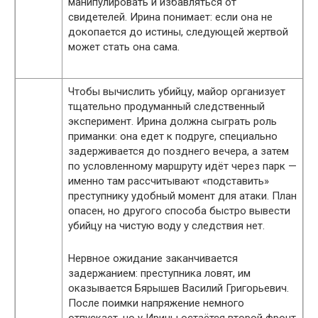
манипулировать и избавляться от
свидетелей. Ирина понимает: если она не
докопается до истины, следующей жертвой
может стать она сама.
Чтобы вычислить убийцу, майор организует
тщательно продуманный следственный
эксперимент. Ирина должна сыграть роль
приманки: она едет к подруге, специально
задерживается до позднего вечера, а затем
по условленному маршруту идёт через парк —
именно там рассчитывают «подставить»
преступнику удобный момент для атаки. План
опасен, но другого способа быстро вывести
убийцу на чистую воду у следствия нет.
Нервное ожидание заканчивается
задержанием: преступника ловят, им
оказывается Бярышев Василий Григорьевич.
После поимки напряжение немного
отпускает, но у Ирины остаётся второй фронт