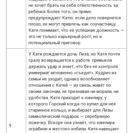
не хочет брать на себя ответственность за
ребёнка. Более того, он прямо
предупреждает Катю: если дело повернётся
плохо, её могут привлечь как соучастницу.
Катя понимает, что её успешная должность —
это не только карьерный рост, но и
потенциальный приговор.
У Кати рождается дочь Лиза, но Катя почти
сразу возвращается к работе: привыкла
держать удар и знает, что без её контроля
универмаг мгновенно «съедят». Кудрич из
семьи не уходит, однако возобновляет
отношения с Катей — их связь живёт по
своим законам, не признавая ни морали, ни
удобства. Катя приходит к ювелиру, у
которого Горский когда-то купил для неё
старинное кольцо, и выбирает для Лизы
символический подарок — серебряную
ложечку. Вскоре она узнаёт, что ювелира
9
ограбили и жестоко избили; Катя навещает