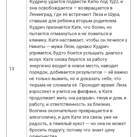
Кудричу удаётся подвести Катю под УДО, и
она освобождается — возвращается в
Ленинград, где её встречают Лиза и Шура,
ставшая для ребёнка вторым родителем.
Кудрич признаётся Кате, что болен, но
пытается отмахнуться и не ложиться в
клинику; Катя настаивает, чтобы он лечился у
Никиты — мужа Лёли, однако Кудрич
упрямится, будто боится услышать диагноз
вслух. Катя снова берётся за работу:
энергично входит в новое место, наводит
13
порядок, добивается результатов — ей важно
не только выжить, но и доказать себе, что
тюрьма не сломала её. Проходит время: Лиза
взрослеет и учится на филфаке, а Катя
продолжает жить «на разрыв», тянув и дом, и
работу, и ответственность за близких.
Волгина окончательно превращается в
алкоголичку, и для Кати эта связь уже не
радость, а тяжёлый крест — но она не может
бросить подругу, потому что знает цену
одиночества.