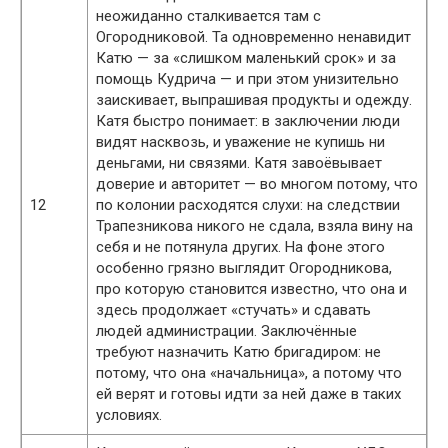
неожиданно сталкивается там с
Огородниковой. Та одновременно ненавидит
Катю — за «слишком маленький срок» и за
помощь Кудрича — и при этом унизительно
заискивает, выпрашивая продукты и одежду.
Катя быстро понимает: в заключении люди
видят насквозь, и уважение не купишь ни
деньгами, ни связями. Катя завоёвывает
доверие и авторитет — во многом потому, что
12
по колонии расходятся слухи: на следствии
Трапезникова никого не сдала, взяла вину на
себя и не потянула других. На фоне этого
особенно грязно выглядит Огородникова,
про которую становится известно, что она и
здесь продолжает «стучать» и сдавать
людей администрации. Заключённые
требуют назначить Катю бригадиром: не
потому, что она «начальница», а потому что
ей верят и готовы идти за ней даже в таких
условиях.