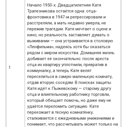
Начало 1950-х. Двадцатилетняя Катя
Трапезникова остаётся одна: отца-
фронтовика в 1947-м репрессировали и
расстреляли, а мать недавно умерла, не
пережив трагедии. Катя мечтает о сцене и
кино, но реальность заставляет думать о
выживании — она устраивается в столовую
«Ленфильма», надеясь хотя бы оказаться
рядом с миром искусства. Домашняя жизнь
добивает её окончательно: после ареста
отца их квартиру уплотнили, превратив в
1
коммуналку, а теперь Кате велят
переселиться в самую маленькую комнату,
отдав вторую соседям. В поисках защиты
Катя идёт к Пыжевскому — старому другу
отца и влиятельному работнику торговли,
который обещает помочь, но даже ему не
удаётся переломить ситуацию. Катя
переезжает в тесную комнатёнку,
сталкивается с ежедневными унижениями и
понимает, что рассчитывать может только на