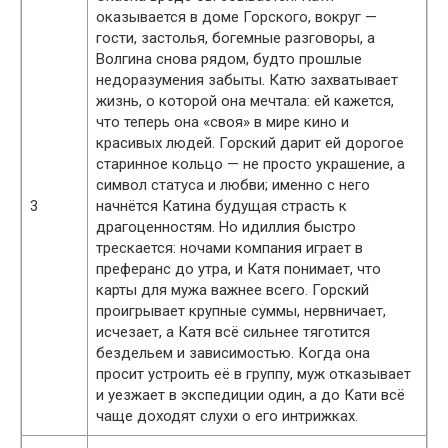
оказывается в доме Горского, вокруг —
гости, застолья, богемные разговоры, а
Волгина снова рядом, будто прошлые
недоразумения забыты. Катю захватывает
жизнь, о которой она мечтала: ей кажется,
что теперь она «своя» в мире кино и
красивых людей. Горский дарит ей дорогое
старинное кольцо — не просто украшение, а
символ статуса и любви; именно с него
3
начнётся Катина будущая страсть к
драгоценностям. Но идиллия быстро
трескается: ночами компания играет в
преферанс до утра, и Катя понимает, что
карты для мужа важнее всего. Горский
проигрывает крупные суммы, нервничает,
исчезает, а Катя всё сильнее тяготится
бездельем и зависимостью. Когда она
просит устроить её в группу, муж отказывает
и уезжает в экспедиции один, а до Кати всё
чаще доходят слухи о его интрижках.