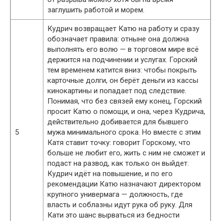
заглушить работой и морем.
Кудрич возвращает Катю на работу и сразу
обозначает правила: отныне она должна
выполнять его волю — в торговом мире всё
держится на подчинении и услугах. Горский
тем временем катится вниз: чтобы покрыть
карточные долги, он берёт деньги из кассы
кинокартины и попадает под следствие.
Понимая, что без связей ему конец, Горский
просит Катю о помощи, и она, через Кудрича,
действительно добивается для бывшего
5
мужа минимального срока. Но вместе с этим
Катя ставит точку: говорит Горскому, что
больше не любит его, жить с ним не сможет и
подаст на развод, как только он выйдет.
Кудрич идёт на повышение, и по его
рекомендации Катю назначают директором
крупного универмага — должность, где
власть и соблазны идут рука об руку. Для
Кати это шанс вырваться из бедности