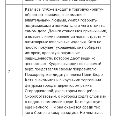
Катя всё глубже входит в торговую «элиту»:
обрастает связями, знакомится с
влиятельными людьми, учится говорить
полунамёками и понимать, кто чего стоит на
самом деле. Деньги становятся привычными,
а вместе с ними появляется новая страсть —
антикварные ювелирные изделия: Катя не
просто покупает украшения, она собирает
историю, красоту и ощущение
защищённости, которое дают вещи «с
ценностью». Кудрич выводит её на самый
верх, представляя своему покровителю —
7
Прохорову, кандидату в члены Политбюро.
Катя знакомится и с крупными торговыми
фигурами города: директором рынка
Огородниковой, директором овощебазы
Скоробогатовым, о котором ходят слухи как
о подпольном миллионере. Катя чувствует:
ещё немного — и она окажется среди тех,
кого боятся и кому завидуют. Но чем выше