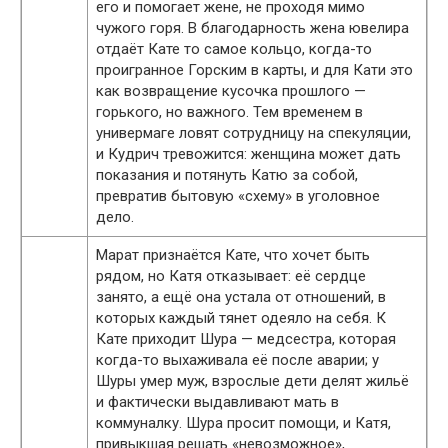
его и помогает жене, не проходя мимо
чужого горя. В благодарность жена ювелира
отдаёт Кате то самое кольцо, когда-то
проигранное Горским в карты, и для Кати это
как возвращение кусочка прошлого —
горького, но важного. Тем временем в
универмаге ловят сотрудницу на спекуляции,
и Кудрич тревожится: женщина может дать
показания и потянуть Катю за собой,
превратив бытовую «схему» в уголовное
дело.
Марат признаётся Кате, что хочет быть
рядом, но Катя отказывает: её сердце
занято, а ещё она устала от отношений, в
которых каждый тянет одеяло на себя. К
Кате приходит Шура — медсестра, которая
когда-то выхаживала её после аварии; у
Шуры умер муж, взрослые дети делят жильё
и фактически выдавливают мать в
коммуналку. Шура просит помощи, и Катя,
привыкшая решать «невозможное»,