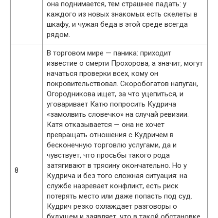
она поднимается, тем страшнее падать: у
каждого из новых знакомых есть скелеты в
шкафу, и чужая беда в этой среде всегда
рядом.
В торговом мире — паника: приходит
известие о смерти Прохорова, а значит, могут
начаться проверки всех, кому он
покровительствовал. Скоробогатов напуган,
Огородникова ищет, за что уцепиться, и
уговаривает Катю попросить Кудрича
«замолвить словечко» на случай ревизии.
Катя отказывается — она не хочет
превращать отношения с Кудричем в
бесконечную торговлю услугами, да и
чувствует, что просьбы такого рода
затягивают в трясину окончательно. Но у
8
Кудрича и без того сложная ситуация: на
службе назревает конфликт, есть риск
потерять место или даже попасть под суд.
Кудрич резко охлаждает разговоры о
будущем и заявляет, что в такой обстановке