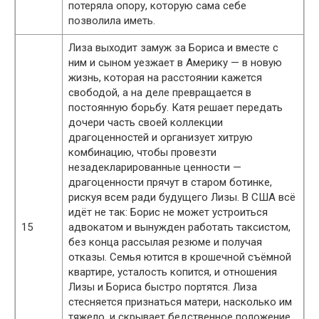
потеряла опору, которую сама себе
позволила иметь.
Лиза выходит замуж за Бориса и вместе с
ним и сыном уезжает в Америку — в новую
жизнь, которая на расстоянии кажется
свободой, а на деле превращается в
постоянную борьбу. Катя решает передать
дочери часть своей коллекции
драгоценностей и организует хитрую
комбинацию, чтобы провезти
незадекларированные ценности —
драгоценности прячут в старом ботинке,
рискуя всем ради будущего Лизы. В США всё
идёт не так: Борис не может устроиться
15
адвокатом и вынужден работать таксистом,
без конца рассылая резюме и получая
отказы. Семья ютится в крошечной съёмной
квартире, усталость копится, и отношения
Лизы и Бориса быстро портятся. Лиза
стесняется признаться матери, насколько им
тяжело, и скрывает бедственное положение,