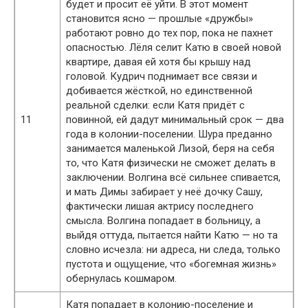
будет и просит её уйти. В этот момент
становится ясно — прошлые «дружбы»
работают ровно до тех пор, пока не пахнет
опасностью. Лёля селит Катю в своей новой
квартире, давая ей хотя бы крышу над
головой. Кудрич поднимает все связи и
добивается жёсткой, но единственной
реальной сделки: если Катя придёт с
11
повинной, ей дадут минимальный срок — два
года в колонии-поселении. Шура преданно
занимается маленькой Лизой, беря на себя
то, что Катя физически не сможет делать в
заключении. Волгина всё сильнее спивается,
и мать Димы забирает у неё дочку Сашу,
фактически лишая актрису последнего
смысла. Волгина попадает в больницу, а
выйдя оттуда, пытается найти Катю — но та
словно исчезла: ни адреса, ни следа, только
пустота и ощущение, что «богемная жизнь»
обернулась кошмаром.
Катя попадает в колонию-поселение и