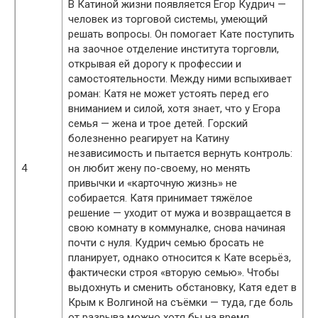
В Катиной жизни появляется Егор Кудрич —
человек из торговой системы, умеющий
решать вопросы. Он помогает Кате поступить
на заочное отделение института торговли,
открывая ей дорогу к профессии и
самостоятельности. Между ними вспыхивает
роман: Катя не может устоять перед его
вниманием и силой, хотя знает, что у Егора
семья — жена и трое детей. Горский
болезненно реагирует на Катину
независимость и пытается вернуть контроль:
4
он любит жену по-своему, но менять
привычки и «карточную жизнь» не
собирается. Катя принимает тяжёлое
решение — уходит от мужа и возвращается в
свою комнату в коммуналке, снова начиная
почти с нуля. Кудрич семью бросать не
планирует, однако относится к Кате всерьёз,
фактически строя «вторую семью». Чтобы
выдохнуть и сменить обстановку, Катя едет в
Крым к Волгиной на съёмки — туда, где боль
от разрыва можно хотя бы на время