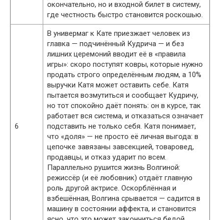
окончательно, но и входной билет в систему,
где честность быстро становится роскошью.
В универмаг к Кате приезжает человек из
главка — подчинённый Кудрича — и без
лишних церемоний вводит её в «правила
игры»: скоро поступят ковры, которые нужно
продать строго определённым людям, а 10%
выручки Катя может оставить себе. Катя
пытается возмутиться и сообщает Кудричу,
но тот спокойно даёт понять: он в курсе, так
работает вся система, и отказаться означает
6
подставить не только себя. Катя понимает,
что «доля» — не просто её личная выгода: в
цепочке завязаны завсекцией, товаровед,
продавцы, и отказ ударит по всем.
Параллельно рушится жизнь Волгиной:
режиссёр (и её любовник) отдаёт главную
роль другой актрисе. Оскорблённая и
взбешённая, Волгина срывается — садится в
машину в состоянии аффекта, и становится
ясно, что это может закончиться бедой.