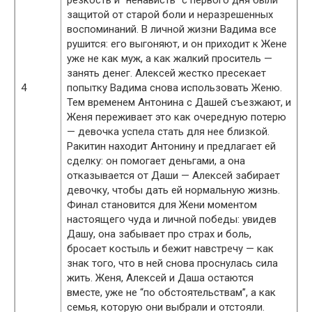
защитой от старой боли и неразрешенных
воспоминаний. В личной жизни Вадима все
рушится: его выгоняют, и он приходит к Жене
уже не как муж, а как жалкий проситель —
занять денег. Алексей жестко пресекает
4
попытку Вадима снова использовать Женю.
Тем временем Антонина с Дашей съезжают, и
Женя переживает это как очередную потерю
— девочка успела стать для нее близкой.
Ракитин находит Антонину и предлагает ей
сделку: он помогает деньгами, а она
отказывается от Даши — Алексей забирает
девочку, чтобы дать ей нормальную жизнь.
Финал становится для Жени моментом
настоящего чуда и личной победы: увидев
Дашу, она забывает про страх и боль,
бросает костыль и бежит навстречу — как
знак того, что в ней снова проснулась сила
жить. Женя, Алексей и Даша остаются
вместе, уже не “по обстоятельствам”, а как
семья, которую они выбрали и отстояли.