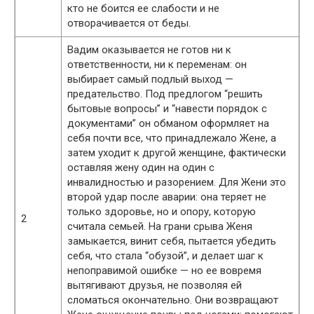
кто не боится ее слабости и не
отворачивается от беды.
Вадим оказывается не готов ни к
ответственности, ни к переменам: он
выбирает самый подлый выход —
предательство. Под предлогом “решить
бытовые вопросы” и “навести порядок с
документами” он обманом оформляет на
себя почти все, что принадлежало Жене, а
затем уходит к другой женщине, фактически
оставляя жену один на один с
инвалидностью и разорением. Для Жени это
второй удар после аварии: она теряет не
только здоровье, но и опору, которую
2
считала семьей. На грани срыва Женя
замыкается, винит себя, пытается убедить
себя, что стала “обузой”, и делает шаг к
непоправимой ошибке — но ее вовремя
вытягивают друзья, не позволяя ей
сломаться окончательно. Они возвращают