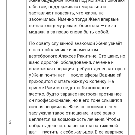
Жене ощущение почвы под ногами: помогают
с бытом, поддерживают морально и
заставляют поверить, что жизнь не
закончилась. Именно тогда Женя впервые
по-настоящему решает бороться — не за
медали, а за право снова быть собой.
По совету случайной знакомой Женя узнаёт
о платной клинике и знаменитом
вертебрологе Алексее Ракитине. Это шанс, но
шанс дорогой: обследования, лечение и
возможная операция требуют денег, которых
у Жени почти нет — после аферы Вадима ей
приходится считать каждую копейку. На
приеме Ракитин ведет себя холодно и
жестко, будто заранее настроен против нее:
он профессионален, но в его тоне слышится
личная неприязнь. Женя не понимает, чем
заслужила такое отношение, и всё равно
цепляется за возможность лечения. Чтобы
3
собрать деньги, она решается на тяжелый
шаг — пустить к себе жильцов. В ее квартире