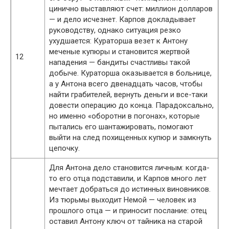
цинично выставляют счет: миллион долларов
— и дело исчезнет. Карпов докладывает
руководству, однако ситуация резко
ухудшается: Кураторша везет к Антону
меченые купюры и становится жертвой
12
нападения — бандиты счастливы такой
добыче. Кураторша оказывается в больнице,
а у Антона всего двенадцать часов, чтобы
найти грабителей, вернуть деньги и все-таки
довести операцию до конца. Парадоксально,
но именно «оборотни в погонах», которые
пытались его шантажировать, помогают
выйти на след похищенных купюр и замкнуть
цепочку.
Для Антона дело становится личным: когда-
то его отца подставили, и Карпов много лет
мечтает добраться до истинных виновников.
Из тюрьмы выходит Немой — человек из
прошлого отца — и приносит послание: отец
оставил Антону ключ от тайника на старой