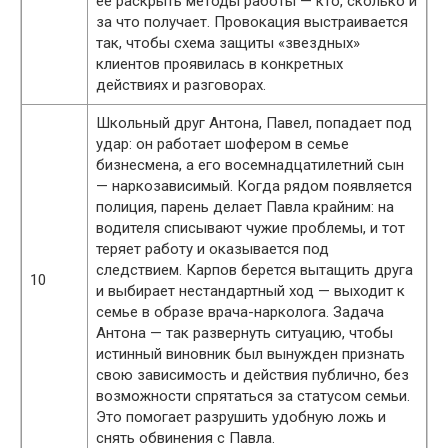
ее раскрыть методы работы — кто, сколько и
за что получает. Провокация выстраивается
так, чтобы схема защиты «звездных»
клиентов проявилась в конкретных
действиях и разговорах.
Школьный друг Антона, Павел, попадает под
удар: он работает шофером в семье
бизнесмена, а его восемнадцатилетний сын
— наркозависимый. Когда рядом появляется
полиция, парень делает Павла крайним: на
водителя списывают чужие проблемы, и тот
теряет работу и оказывается под
следствием. Карпов берется вытащить друга
10
и выбирает нестандартный ход — выходит к
семье в образе врача-нарколога. Задача
Антона — так развернуть ситуацию, чтобы
истинный виновник был вынужден признать
свою зависимость и действия публично, без
возможности спрятаться за статусом семьи.
Это помогает разрушить удобную ложь и
снять обвинения с Павла.