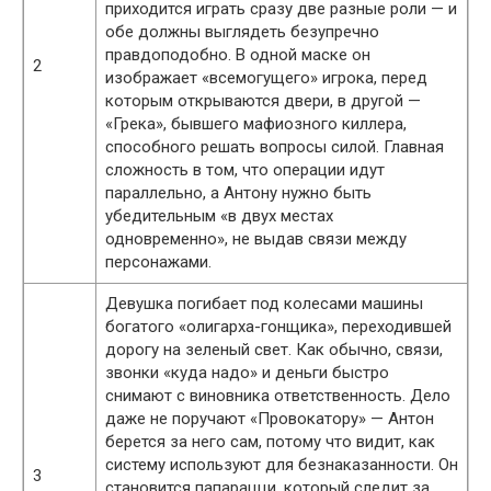
приходится играть сразу две разные роли — и
обе должны выглядеть безупречно
правдоподобно. В одной маске он
2
изображает «всемогущего» игрока, перед
которым открываются двери, в другой —
«Грека», бывшего мафиозного киллера,
способного решать вопросы силой. Главная
сложность в том, что операции идут
параллельно, а Антону нужно быть
убедительным «в двух местах
одновременно», не выдав связи между
персонажами.
Девушка погибает под колесами машины
богатого «олигарха-гонщика», переходившей
дорогу на зеленый свет. Как обычно, связи,
звонки «куда надо» и деньги быстро
снимают с виновника ответственность. Дело
даже не поручают «Провокатору» — Антон
берется за него сам, потому что видит, как
систему используют для безнаказанности. Он
3
становится папарацци, который следит за