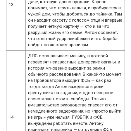
даче, которую давно продали. Карпов
13
понимает, что терять нельзя, и пробирается в
чужой дом, чтобы добраться до тайника. Там
он находит кассету с голосом отца и впервые
получает четкую картину — кто и за что
разрушил жизнь его семье. Антон осознает,
что ответный удар неизбежен и что борьба
пойдет по жестким правилам.
ДПС останавливает машину, в которой
перевозят неизвестные донорские органы, и
история мгновенно выходит за рамки
обычного расследования. В какой-то момент
на Провокатора выходит ФСБ — как раз
тогда, когда Антон находится в роли
преступника на задании, и одно неверное
слово может стоить свободы. Только
вмешательство руководства спасает его от
немедленного задержания, но «просто выйти
14
из игры» уже нельзя: ГУЭБПК и ФСБ
вынуждены работать вместе. Антону
назначают напарника — сотрудника ФСБ