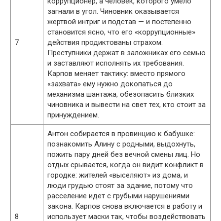
коррупционер, а человек, которого умело
загнали в угол. Чиновник оказывается
жертвой интриг и подстав — и постепенно
становится ясно, что его «коррупционные»
7
действия продиктованы страхом.
Преступники держат в заложниках его семью
и заставляют исполнять их требования.
Карпов меняет тактику: вместо прямого
«захвата» ему нужно докопаться до
механизма шантажа, обезопасить близких
чиновника и вывести на свет тех, кто стоит за
принуждением.
Антон собирается в провинцию к бабушке:
познакомить Алину с родными, выдохнуть,
пожить пару дней без вечной смены лиц. Но
отдых срывается, когда он видит конфликт в
городке: жителей «выселяют» из дома, и
люди грудью стоят за здание, потому что
расселение идет с грубыми нарушениями
закона. Карпов снова включается в работу и
8
использует маски так, чтобы воздействовать