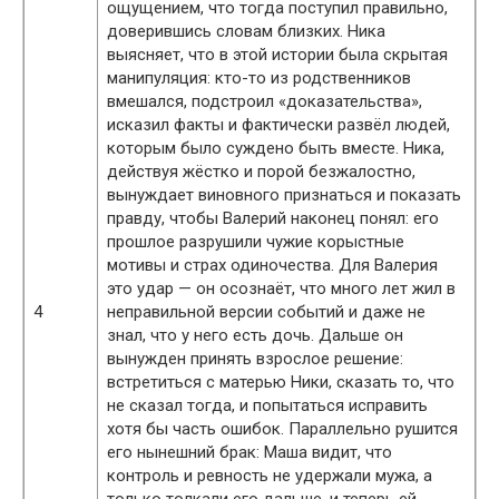
ощущением, что тогда поступил правильно,
доверившись словам близких. Ника
выясняет, что в этой истории была скрытая
манипуляция: кто-то из родственников
вмешался, подстроил «доказательства»,
исказил факты и фактически развёл людей,
которым было суждено быть вместе. Ника,
действуя жёстко и порой безжалостно,
вынуждает виновного признаться и показать
правду, чтобы Валерий наконец понял: его
прошлое разрушили чужие корыстные
мотивы и страх одиночества. Для Валерия
это удар — он осознаёт, что много лет жил в
4
неправильной версии событий и даже не
знал, что у него есть дочь. Дальше он
вынужден принять взрослое решение:
встретиться с матерью Ники, сказать то, что
не сказал тогда, и попытаться исправить
хотя бы часть ошибок. Параллельно рушится
его нынешний брак: Маша видит, что
контроль и ревность не удержали мужа, а
только толкали его дальше, и теперь ей