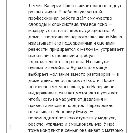
Лётчик Валерий Павлов живёт словно в двух
разных мирах. В небе он уверенный
профессионал: работа даёт ему чувство
свободы и спокойствия, там всё ясно —
маршрут, ответственность, дисциплина. А
дома — постоянная нервотрёпка: жена Маша
изматывает его подозрениями и сценами
ревности, придирается к мелочам, устраивает
выяснения отношений и требует
«доказательств» верности. Их сын уже
привык к семейным бурям и всё чаще
выбирает молчание вместо разговоров — в
доме давно не осталось лёгкости. После
особенно тяжёлого скандала Валерий не
выдерживает: хватает мотоцикл и уезжает,
чтобы хоть на час уйти от давления и
привести мысли в порядок. Параллельно
показывают Веронику (Нику) —
восемнадцатилетнюю студентку медвуза,
резкую, упрямую и эмоциональную. У неё
1
тоже конфликт в семье: она живёт с матерью