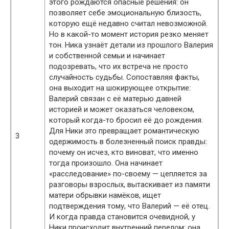
этого рождаются опасные решения: он
позволяет себе эмоциональную близость,
которую ещё недавно считал невозможной.
Но в какой-то момент история резко меняет
тон. Ника узнаёт детали из прошлого Валерия
и собственной семьи и начинает
подозревать, что их встреча не просто
случайность судьбы. Сопоставляя факты,
она выходит на шокирующее открытие:
Валерий связан с её матерью давней
историей и может оказаться человеком,
который когда-то бросил её до рождения.
Для Ники это превращает романтическую
3
одержимость в болезненный поиск правды:
почему он исчез, кто виноват, что именно
тогда произошло. Она начинает
«расследование» по-своему — цепляется за
разговоры взрослых, вытаскивает из памяти
матери обрывки намёков, ищет
подтверждения тому, что Валерий — её отец.
И когда правда становится очевидной, у
Ники происходит внутренний перелом: она