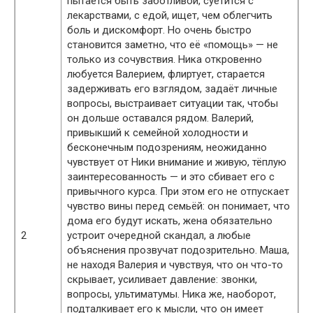
пытается быть заботливой, суетится с
лекарствами, с едой, ищет, чем облегчить
боль и дискомфорт. Но очень быстро
становится заметно, что её «помощь» — не
только из сочувствия. Ника откровенно
любуется Валерием, флиртует, старается
задерживать его взглядом, задаёт личные
вопросы, выстраивает ситуации так, чтобы
он дольше оставался рядом. Валерий,
привыкший к семейной холодности и
бесконечным подозрениям, неожиданно
чувствует от Ники внимание и живую, тёплую
заинтересованность — и это сбивает его с
привычного курса. При этом его не отпускает
чувство вины перед семьёй: он понимает, что
дома его будут искать, жена обязательно
2
устроит очередной скандал, а любые
объяснения прозвучат подозрительно. Маша,
не находя Валерия и чувствуя, что он что-то
скрывает, усиливает давление: звонки,
вопросы, ультиматумы. Ника же, наоборот,
подталкивает его к мысли, что он имеет