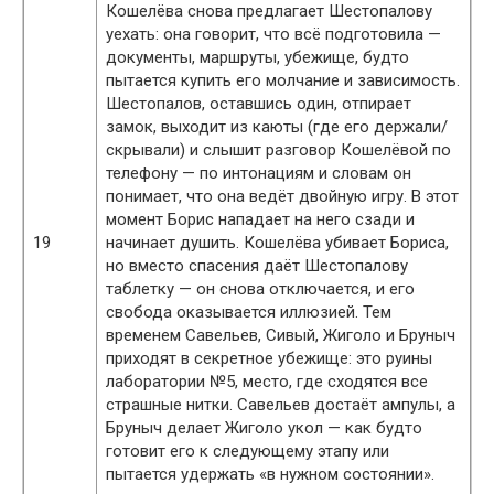
Кошелёва снова предлагает Шестопалову
уехать: она говорит, что всё подготовила —
документы, маршруты, убежище, будто
пытается купить его молчание и зависимость.
Шестопалов, оставшись один, отпирает
замок, выходит из каюты (где его держали/
скрывали) и слышит разговор Кошелёвой по
телефону — по интонациям и словам он
понимает, что она ведёт двойную игру. В этот
момент Борис нападает на него сзади и
19
начинает душить. Кошелёва убивает Бориса,
но вместо спасения даёт Шестопалову
таблетку — он снова отключается, и его
свобода оказывается иллюзией. Тем
временем Савельев, Сивый, Жиголо и Бруныч
приходят в секретное убежище: это руины
лаборатории №5, место, где сходятся все
страшные нитки. Савельев достаёт ампулы, а
Бруныч делает Жиголо укол — как будто
готовит его к следующему этапу или
пытается удержать «в нужном состоянии».