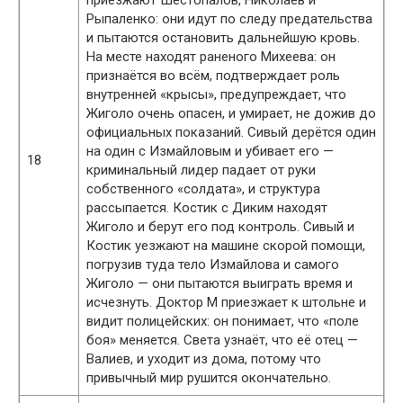
Рыпаленко: они идут по следу предательства
и пытаются остановить дальнейшую кровь.
На месте находят раненого Михеева: он
признаётся во всём, подтверждает роль
внутренней «крысы», предупреждает, что
Жиголо очень опасен, и умирает, не дожив до
официальных показаний. Сивый дерётся один
на один с Измайловым и убивает его —
18
криминальный лидер падает от руки
собственного «солдата», и структура
рассыпается. Костик с Диким находят
Жиголо и берут его под контроль. Сивый и
Костик уезжают на машине скорой помощи,
погрузив туда тело Измайлова и самого
Жиголо — они пытаются выиграть время и
исчезнуть. Доктор М приезжает к штольне и
видит полицейских: он понимает, что «поле
боя» меняется. Света узнаёт, что её отец —
Валиев, и уходит из дома, потому что
привычный мир рушится окончательно.