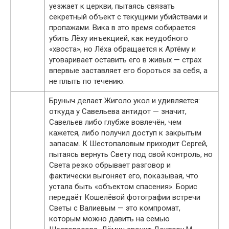
уезжает к церкви, пытаясь связать
секретный объект с текущими убийствами и
пропажами. Вика в это время собирается
убить Лёху инъекцией, как неудобного
«хвоста», но Лёха обращается к Артёму и
уговаривает оставить его в живых — страх
впервые заставляет его бороться за себя, а
не плыть по течению.
Бруныч делает Жиголо укол и удивляется:
откуда у Савельева антидот — значит,
Савельев либо глубже вовлечён, чем
кажется, либо получил доступ к закрытым
запасам. К Шестопаловым приходит Сергей,
пытаясь вернуть Свету под свой контроль, но
Света резко обрывает разговор и
фактически выгоняет его, показывая, что
устала быть «объектом спасения». Борис
передаёт Кошелёвой фотографии встречи
Светы с Валиевым — это компромат,
которым можно давить на семью