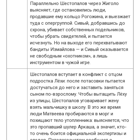
Параллельно Шестопалов через Жиголо
выясняет, где остановились люди,
продавшие ему кольцо Рогожина, и выезжает
туда с опергруппой. Сивый, добравшись до
схрона, убивает собственных подельников,
чтобы убрать свидетелей, и пытается
исчезнуть. Но на выходе его перехватывают
бандиты Измайлова — и Сивый оказывается
не свободным «охотником», а лишь
инструментом в чужой игре.
Шестопалов вступает в конфликт с отцом
подростка Лёхи: после потасовки пытается
достучаться до него и заставить заняться
сыном по-взрослому. Чтобы вытащить Лёху
из улицы, Шестопалов уговаривает жену
взять мальчишку в школу. В это же время
люди Матвеева пробираются в морг и
похищают тело утопленника: выясняется, что
это пропавший шулер Аркаша, а значит, кто-
то очень боится официальной экспертизы и
следов. Патологоанатом сообщает о