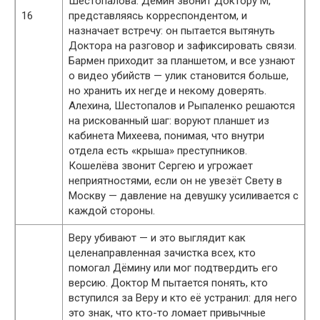
Шестопалова. Дёмин звонит Доктору М,
16
представляясь корреспондентом, и
назначает встречу: он пытается вытянуть
Доктора на разговор и зафиксировать связи.
Бармен приходит за планшетом, и все узнают
о видео убийств — улик становится больше,
но хранить их негде и некому доверять.
Алехина, Шестопалов и Рыпаленко решаются
на рискованный шаг: воруют планшет из
кабинета Михеева, понимая, что внутри
отдела есть «крыша» преступников.
Кошелёва звонит Сергею и угрожает
неприятностями, если он не увезёт Свету в
Москву — давление на девушку усиливается с
каждой стороны.
Веру убивают — и это выглядит как
целенаправленная зачистка всех, кто
помогал Дёмину или мог подтвердить его
версию. Доктор М пытается понять, кто
вступился за Веру и кто её устранил: для него
это знак, что кто-то ломает привычные