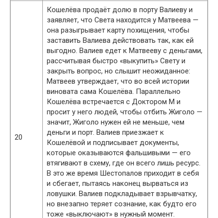
Кошелёва продаёт долю в порту Валиеву и
заявляет, что Света находится у Матвеева —
она разыгрывает карту похищения, чтобы
заставить Валиева действовать так, как ей
выгодно. Валиев едет к Матвееву с деньгами,
рассчитывая быстро «выкупить» Свету и
закрыть вопрос, но слышит неожиданное:
Матвеев утверждает, что во всей истории
виновата сама Кошелёва. Параллельно
Кошелёва встречается с Доктором М и
просит у него людей, чтобы отбить Жиголо —
значит, Жиголо нужен ей не меньше, чем
деньги и порт. Валиев приезжает к
20
Кошелёвой и подписывает документы,
которые оказываются фальшивыми — его
втягивают в схему, где он всего лишь ресурс.
В это же время Шестопалов приходит в себя
и сбегает, пытаясь наконец вырваться из
ловушки. Валиев подкладывает взрывчатку,
но внезапно теряет сознание, как будто его
тоже «выключают» в нужный момент.