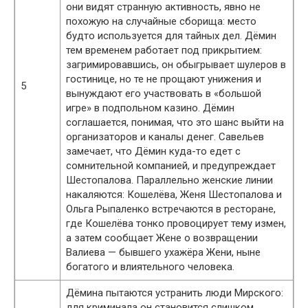
они видят странную активность, явно не
похожую на случайные сборища: место
будто используется для тайных дел. Дёмин
тем временем работает под прикрытием:
загримировавшись, он обыгрывает шулеров в
гостинице, но те не прощают унижения и
5
вынуждают его участвовать в «большой
игре» в подпольном казино. Дёмин
соглашается, понимая, что это шанс выйти на
организаторов и каналы денег. Савельев
замечает, что Дёмин куда-то едет с
сомнительной компанией, и предупреждает
Шестопалова. Параллельно женские линии
накаляются: Кошелёва, Женя Шестопалова и
Ольга Рыпаленко встречаются в ресторане,
где Кошелёва тонко провоцирует тему измен,
а затем сообщает Жене о возвращении
Валиева — бывшего ухажёра Жени, ныне
богатого и влиятельного человека.
Дёмина пытаются устранить люди Мирского:
для криминала он становится слишком