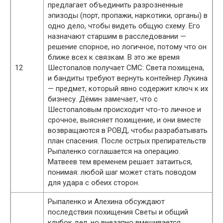
предлагает объединить разрозненные
эпизоды (порт, пропажи, наркотики, органы) в
одно дело, чтобы видеть общую схему. Его
назначают старшим в расследовании —
решение спорное, но логичное, потому что он
ближе всех к связкам. В это же время
12
Шестопалов получает СМС: Света похищена,
и бандиты требуют вернуть контейнер Лукина
— предмет, который явно содержит ключ к их
бизнесу. Дёмин замечает, что с
Шестопаловым происходит что-то личное и
срочное, выясняет похищение, и они вместе
возвращаются в РОВД, чтобы разрабатывать
план спасения. После острых препирательств
Рыпаленко соглашается на операцию.
Матвеев тем временем решает затаиться,
понимая: любой шаг может стать поводом
для удара с обеих сторон.
Рыпаленко и Алехина обсуждают
последствия похищения Светы и общий
клубок дел, но внезапно вмешивается