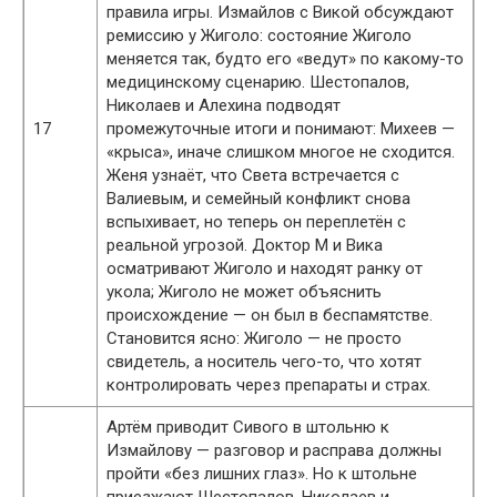
правила игры. Измайлов с Викой обсуждают
ремиссию у Жиголо: состояние Жиголо
меняется так, будто его «ведут» по какому-то
медицинскому сценарию. Шестопалов,
Николаев и Алехина подводят
17
промежуточные итоги и понимают: Михеев —
«крыса», иначе слишком многое не сходится.
Женя узнаёт, что Света встречается с
Валиевым, и семейный конфликт снова
вспыхивает, но теперь он переплетён с
реальной угрозой. Доктор М и Вика
осматривают Жиголо и находят ранку от
укола; Жиголо не может объяснить
происхождение — он был в беспамятстве.
Становится ясно: Жиголо — не просто
свидетель, а носитель чего-то, что хотят
контролировать через препараты и страх.
Артём приводит Сивого в штольню к
Измайлову — разговор и расправа должны
пройти «без лишних глаз». Но к штольне
приезжают Шестопалов, Николаев и