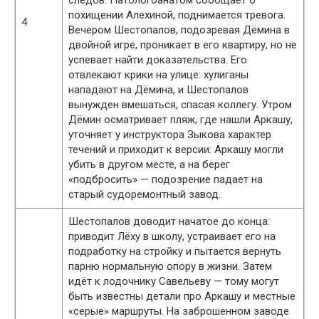
похищении Алехиной, поднимается тревога.
4
Вечером Шестопалов, подозревая Дёмина в
двойной игре, проникает в его квартиру, но не
успевает найти доказательства. Его
отвлекают крики на улице: хулиганы
нападают на Дёмина, и Шестопалов
вынужден вмешаться, спасая коллегу. Утром
Дёмин осматривает пляж, где нашли Аркашу,
уточняет у инструктора Зыкова характер
течений и приходит к версии: Аркашу могли
убить в другом месте, а на берег
«подбросить» — подозрение падает на
старый судоремонтный завод.
Шестопалов доводит начатое до конца:
приводит Лёху в школу, устраивает его на
подработку на стройку и пытается вернуть
парню нормальную опору в жизни. Затем
идёт к лодочнику Савельеву — тому могут
быть известны детали про Аркашу и местные
«серые» маршруты. На заброшенном заводе