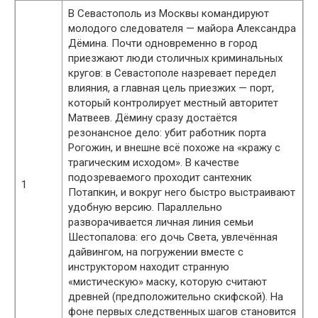
В Севастополь из Москвы командируют
молодого следователя — майора Александра
Дёмина. Почти одновременно в город
приезжают люди столичных криминальных
кругов: в Севастополе назревает передел
влияния, а главная цель приезжих — порт,
который контролирует местный авторитет
Матвеев. Дёмину сразу достаётся
резонансное дело: убит работник порта
Рогожин, и внешне всё похоже на «кражу с
трагическим исходом». В качестве
подозреваемого проходит сантехник
1
Потапкин, и вокруг него быстро выстраивают
удобную версию. Параллельно
разворачивается личная линия семьи
Шестопалова: его дочь Света, увлечённая
дайвингом, на погружении вместе с
инструктором находит странную
«мистическую» маску, которую считают
древней (предположительно скифской). На
фоне первых следственных шагов становится