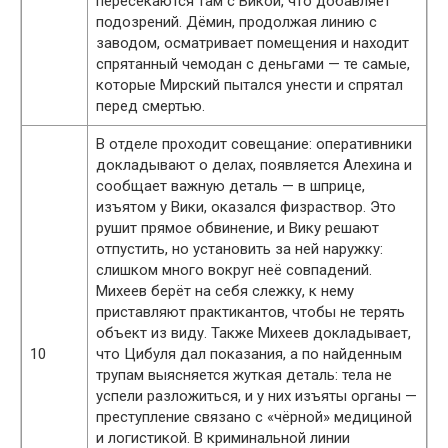
пересекаются там с Викой, что добавляет
подозрений. Дёмин, продолжая линию с
заводом, осматривает помещения и находит
спрятанный чемодан с деньгами — те самые,
которые Мирский пытался унести и спрятал
перед смертью.
В отделе проходит совещание: оперативники
докладывают о делах, появляется Алехина и
сообщает важную деталь — в шприце,
изъятом у Вики, оказался физраствор. Это
рушит прямое обвинение, и Вику решают
отпустить, но установить за ней наружку:
слишком много вокруг неё совпадений.
Михеев берёт на себя слежку, к нему
приставляют практикантов, чтобы не терять
объект из виду. Также Михеев докладывает,
10
что Цибуля дал показания, а по найденным
трупам выясняется жуткая деталь: тела не
успели разложиться, и у них изъяты органы —
преступление связано с «чёрной» медициной
и логистикой. В криминальной линии