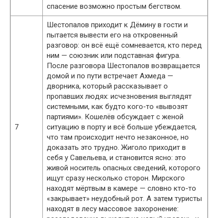
спасение возможно простым бегством.
Шестопалов приходит к Дёмину в гости и
пытается вывести его на откровенный
разговор: он всё ещё сомневается, кто перед
ним — союзник или подставная фигура.
После разговора Шестопалов возвращается
домой и по пути встречает Ахмеда —
дворника, который рассказывает о
пропавших людях: исчезновения выглядят
системными, как будто кого-то «вывозят
партиями». Кошелёв обсуждает с женой
7
ситуацию в порту и всё больше убеждается,
что там происходит нечто незаконное, но
доказать это трудно. Жиголо приходит в
себя у Савельева, и становится ясно: это
живой носитель опасных сведений, которого
ищут сразу несколько сторон. Мирского
находят мёртвым в камере — словно кто-то
«закрывает» неудобный рот. А затем туристы
находят в лесу массовое захоронение: