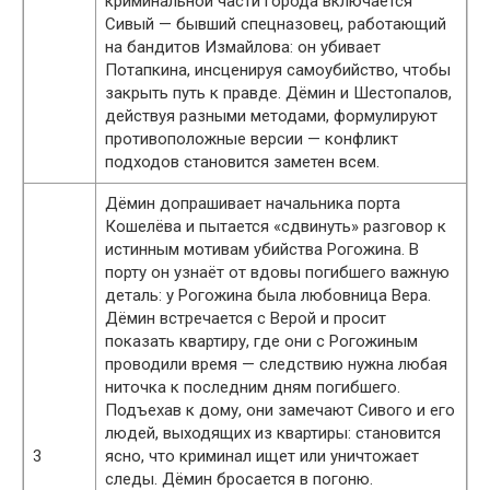
криминальной части города включается
Сивый — бывший спецназовец, работающий
на бандитов Измайлова: он убивает
Потапкина, инсценируя самоубийство, чтобы
закрыть путь к правде. Дёмин и Шестопалов,
действуя разными методами, формулируют
противоположные версии — конфликт
подходов становится заметен всем.
Дёмин допрашивает начальника порта
Кошелёва и пытается «сдвинуть» разговор к
истинным мотивам убийства Рогожина. В
порту он узнаёт от вдовы погибшего важную
деталь: у Рогожина была любовница Вера.
Дёмин встречается с Верой и просит
показать квартиру, где они с Рогожиным
проводили время — следствию нужна любая
ниточка к последним дням погибшего.
Подъехав к дому, они замечают Сивого и его
людей, выходящих из квартиры: становится
3
ясно, что криминал ищет или уничтожает
следы. Дёмин бросается в погоню.