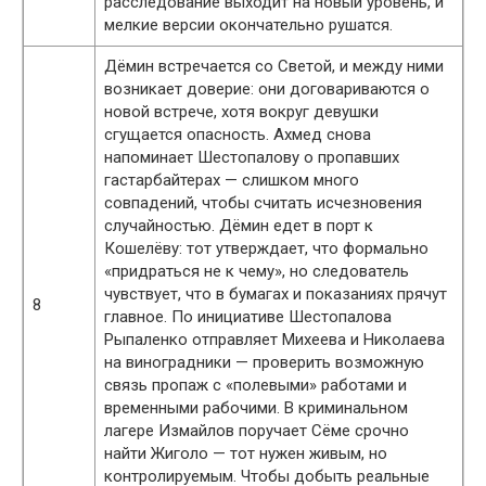
расследование выходит на новый уровень, и
мелкие версии окончательно рушатся.
Дёмин встречается со Светой, и между ними
возникает доверие: они договариваются о
новой встрече, хотя вокруг девушки
сгущается опасность. Ахмед снова
напоминает Шестопалову о пропавших
гастарбайтерах — слишком много
совпадений, чтобы считать исчезновения
случайностью. Дёмин едет в порт к
Кошелёву: тот утверждает, что формально
«придраться не к чему», но следователь
чувствует, что в бумагах и показаниях прячут
8
главное. По инициативе Шестопалова
Рыпаленко отправляет Михеева и Николаева
на виноградники — проверить возможную
связь пропаж с «полевыми» работами и
временными рабочими. В криминальном
лагере Измайлов поручает Сёме срочно
найти Жиголо — тот нужен живым, но
контролируемым. Чтобы добыть реальные