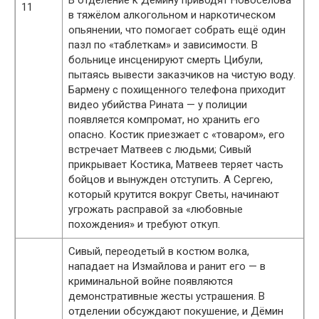
11
в тяжёлом алкогольном и наркотическом
опьянении, что помогает собрать ещё один
пазл по «таблеткам» и зависимости. В
больнице инсценируют смерть Цибули,
пытаясь вывести заказчиков на чистую воду.
Бармену с похищенного телефона приходит
видео убийства Рината — у полиции
появляется компромат, но хранить его
опасно. Костик приезжает с «товаром», его
встречает Матвеев с людьми; Сивый
прикрывает Костика, Матвеев теряет часть
бойцов и вынужден отступить. А Сергею,
который крутится вокруг Светы, начинают
угрожать расправой за «любовные
похождения» и требуют откуп.
Сивый, переодетый в костюм волка,
нападает на Измайлова и ранит его — в
криминальной войне появляются
демонстративные жесты устрашения. В
отделении обсуждают покушение, и Дёмин