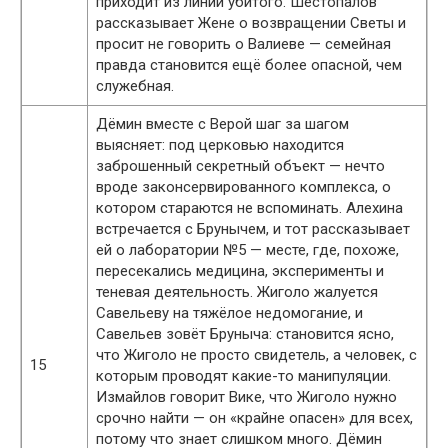
приходит из линии убитого. Шестопалов
рассказывает Жене о возвращении Светы и
просит не говорить о Валиеве — семейная
правда становится ещё более опасной, чем
служебная.
Дёмин вместе с Верой шаг за шагом
выясняет: под церковью находится
заброшенный секретный объект — нечто
вроде законсервированного комплекса, о
котором стараются не вспоминать. Алехина
встречается с Брунычем, и тот рассказывает
ей о лаборатории №5 — месте, где, похоже,
пересекались медицина, эксперименты и
теневая деятельность. Жиголо жалуется
Савельеву на тяжёлое недомогание, и
Савельев зовёт Бруныча: становится ясно,
что Жиголо не просто свидетель, а человек, с
15
которым проводят какие-то манипуляции.
Измайлов говорит Вике, что Жиголо нужно
срочно найти — он «крайне опасен» для всех,
потому что знает слишком много. Дёмин