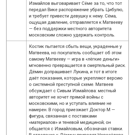
Измайлов выговаривает Сёме за то, что тот
передал Вике распоряжение убрать Цибулю,
и требует привести девушку к нему. Сёма,
ощущая давление, отправляется к Матвееву
— без поддержки местного авторитета
московским сложно удержать контроль.
Костик пытается сбыть вещи, украденные у
Матвеева, но покупатель сообщает об этом
самому Матвееву — игра в «лёгкие деньги»
мгновенно превращается в смертельный риск.
Дёмин допрашивает Лукина, и тот в итоге
даёт показания, которые укрепляют версию
о системной преступной схеме. Матвеев
обсуждает с Сивым Измайлова: местный
авторитет не хочет прямой войны с
московскими, но и уступать влияние не
намерен. В город приезжает Доктор М —
фигура, связанная с поставками
«материалов» и теневой медициной; он
общается с Измайловым, обозначая ставки.
В отделение к Дёмину приводят Новосёлова