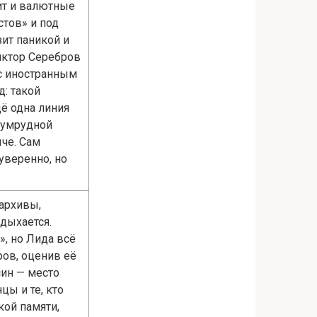
ит и валютные
стов» и под
зит паникой и
иктор Серебров
 с иностранным
д: такой
щё одна линия
изумрудной
че. Сам
уверенно, но
архивы,
адыхается.
», но Лида всё
ров, оценив её
син — место
цы и те, кто
кой памяти,