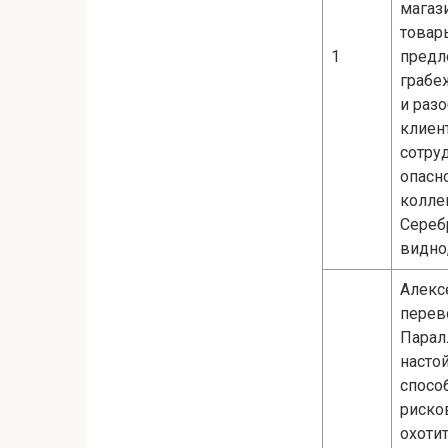
магаз
товары
1
предл
грабе
и раз
клиен
сотру
опасн
колле
Сереб
видно,
Алекс
перев
Парал
насто
спосо
рисков
охоти