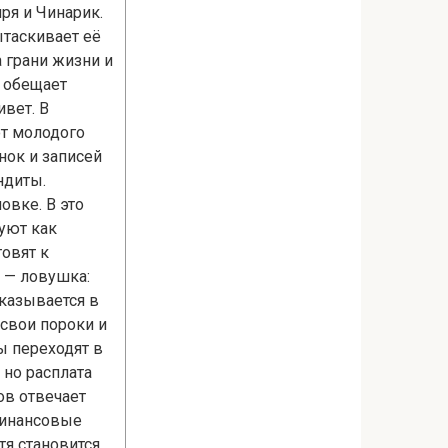
ря и Чинарик.
ытаскивает её
а грани жизни и
я обещает
ивет. В
ют молодого
нок и записей
ндиты.
овке. В это
уют как
товят к
 — ловушка:
оказывается в
свои пороки и
ы переходят в
 но расплата
ов отвечает
 финансовые
тя становится