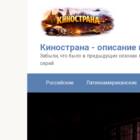
Перейти
к
контенту
Кинострана - описание
Забыли, что было в предыдущих сезонах 
серий
Российские
Латиноамериканские