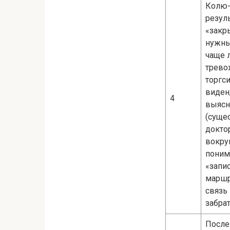
Колю-
резуль
«закры
нужны
чаще 
трево
торгс
виден,
4
выясн
(суще
докто
вокру
поним
«запи
маршр
связь 
забрат
После