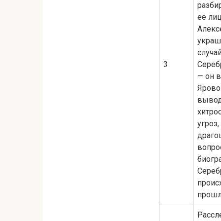
разби
её лиц
Алекс
украш
случа
3
Сереб
— он 
Ярово
выводя
хитро
угроз,
драго
вопрос
биогр
Сереб
проис
прошл
Рассл