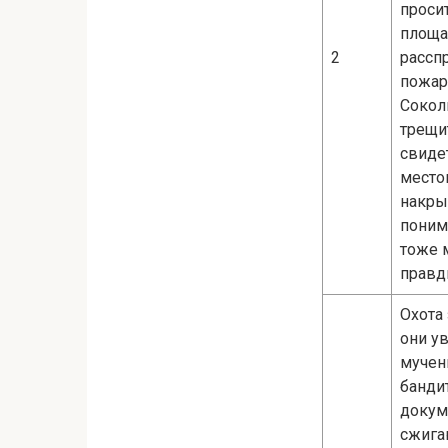
проси
площа
2
рассп
пожар
Соколь
трещи
свиде
место
накры
понима
тоже 
правд
Охота
они ув
мучени
банди
докум
сжига