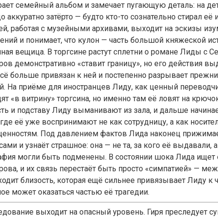
рает семейный альбом и замечает пугающую деталь: на де
о аккуратно затёрто — будто кто-то сознательно стирал её 
ей, работая с музейными архивами, выходит на эскизы из
ений и понимает, что кулон — часть большой княжеской ист
йная вещица. В торгсине растут сплетни о романе Лиды с 
ров демонстративно «ставит границу», но его действия вы
всё больше привязан к ней и постепенно разрывает прежн
й. На приёме для иностранцев Лиду, как ценный переводч
т «в витрину» торгсина, но именно там её ловят на крючок
сть и подставу Лиду выманивают из зала, и дальше начина
 где её уже воспринимают не как сотрудницу, а как носите
ценностям. Под давлением фактов Лида наконец прижима
ами и узнаёт страшное: она — не та, за кого её выдавали, а
афия могли быть подменены. В состоянии шока Лида ищет 
рова, и их связь перестаёт быть просто «симпатией» — ме
ходит близость, которая ещё сильнее привязывает Лиду к ч
ое может оказаться частью её трагедии.
едование выходит на опасный уровень. Гиря преследует 