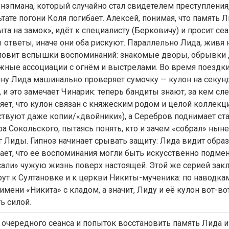
нэпмана, который случайно стал свидетелем преступления,
тате погони Коля погибает. Алексей, понимая, что память 
та на замок», идёт к специалисту (Берковичу) и просит сеа
 ответы, иначе они оба рискуют. Параллельно Лида, живя н
ловит вспышки воспоминаний: знакомые дворы, обрывки д
жные ассоциации с огнём и выстрелами. Во время поездки
ину Лида машинально проверяет сумочку — кулон на секунд
 и это замечает Чинарик: теперь бандиты знают, за кем сл
яет, что кулон связан с княжеским родом и целой коллек
ствуют даже копии/«двойники»), а Серебров поднимает ст
ра Сокольского, пытаясь понять, кто и зачем «собрал» н
г Лиды. Гипноз начинает срывать защиту: Лида видит образ
ает, что её воспоминания могли быть искусственно подме
сали» чужую жизнь поверх настоящей. Этой же серией зак
ут к Султановке и к церкви Никиты-мученика: по наводка
имени «Никита» с кладом, а значит, Лиду и её кулон вот-в
ь силой.
 очередного сеанса и попыток восстановить память Лида и