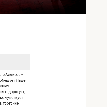
те с Алексеем
и обещает Лиде
вещах
явно дорогую,
же чувствует
в торгсине —