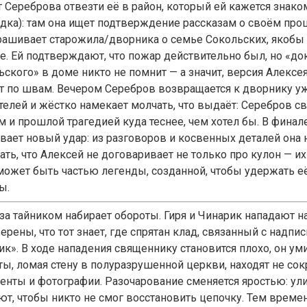
т Сереброва отвезти её в район, который ей кажется знак
дка): там она ищет подтверждение рассказам о своём про
рашивает старожила/дворника о семье Сокольских, якобы
е. Ей подтверждают, что пожар действительно был, но «до
ского» в доме никто не помнит — а значит, версия Алексея
т по швам. Вечером Серебров возвращается к дворнику у
телей и жёстко намекает молчать, что выдаёт: Серебров св
м и прошлой трагедией куда теснее, чем хотел бы. В финал
вает новый удар: из разговоров и косвенных деталей она 
ть, что Алексей не договаривает не только про кулон — их
может быть частью легенды, созданной, чтобы удержать е
ы.
 за тайником набирает обороты. Гиря и Чинарик нападают н
ерены, что тот знает, где спрятан клад, связанный с надпи
к». В ходе нападения священнику становится плохо, он уми
ты, ломая стену в полуразрушенной церкви, находят не сок
енты и фотографии. Разочарование сменяется яростью: ул
ют, чтобы никто не смог восстановить цепочку. Тем врем