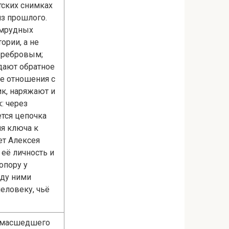
тских снимках
из прошлого.
умрудных
ории, а не
Серебровым;
дают обратное
ие отношения с
ик, наряжают и
: через
ется цепочка
ля ключа к
ет Алексея
 её личность и
опору у
жду ними
еловеку, чьё
сумасшедшего