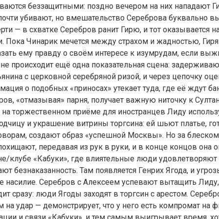
ваются беззащитными: поздно вечером на них нападают Ги
почти убивают, но вмешательство Сереброва буквально в
рти — в схватке Серебров ранит Гирю, и тот оказывается н
и. Пока Чинарик мечется между страхом и жадностью, Гир
азать ему правду о своём интересе к изумрудам, если выж
ине происходит ещё одна показательная сцена: задержива
ьянина с церковной серебряной ризой, и через цепочку оце
мация о подобных «приносах» утекает туда, где её ждут ба
ров, «отмазывая» парня, получает важную ниточку к Султан
 на торжественном приёме для иностранцев Лиду использ
одчицу и украшение витрины торгсина: ей шьют платье, го
оворам, создают образ «успешной Москвы». Но за блеском
похищают, передавая из рук в руки, и в конце концов она 
не/клубе «Кабуки», где влиятельные люди удовлетворяют 
ют безнаказанность. Там появляется Генрих Ягода, и угроз
е насилие. Серебров с Алексеем успевают вытащить Лиду,
ит сразу: люди Ягоды заходят в торгсин с арестом. Серебр
м на удар — демонстрирует, что у него есть компромат на
ации и связи «Кабуки», и тем самым выигрывает время, хо