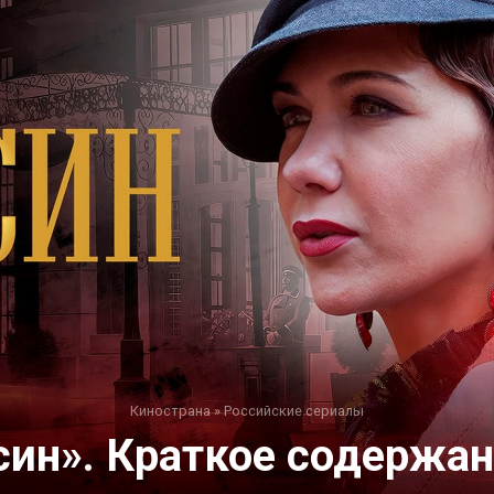
Кинострана
»
Российские сериалы
син». Краткое содержан