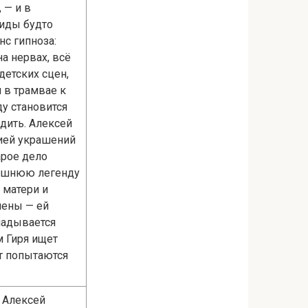
 — и в
Лиды будто
нс гипноза:
а нервах, всё
етских сцен,
 в трамвае к
у становится
едить. Алексей
цией украшений
арое дело
ынешнюю легенду
 матери и
нены — ей
ладывается
м Гиря ищет
от попытаются
 Алексей