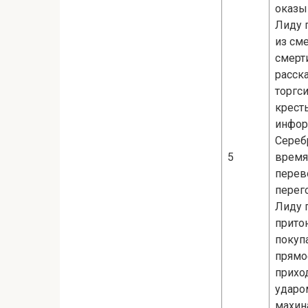
оказы
Лиду 
из сме
смерт
расск
торгс
крест
инфор
Сереб
5
время
перев
перег
Лиду 
прито
покупа
прямо
приход
ударо
махин