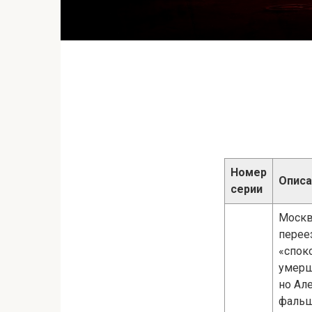
Номер
Описа
серии
Москв
перее
«спок
умерш
но Ал
фальш