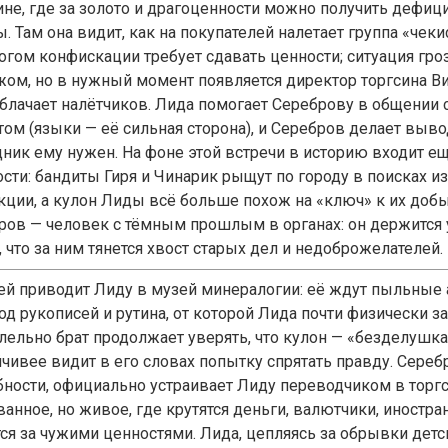
ине, где за золото и драгоценности можно получить дефиц
. Там она видит, как на покупателей налетает группа «чеки
огом конфискации требует сдавать ценности; ситуация гро
жом, но в нужный момент появляется директор торгсина В
облачает налётчиков. Лида помогает Сереброву в общении
том (языки — её сильная сторона), и Серебров делает выво
дник ему нужен. На фоне этой встречи в историю входит е
ости: бандиты Гиря и Чинарик рыщут по городу в поисках 
кции, а кулон Лиды всё больше похож на «ключ» к их добы
ров — человек с тёмным прошлым в органах: он держится 
 что за ним тянется хвост старых дел и недоброжелателей.
ей приводит Лиду в музей минералогии: её ждут пыльные 
од рукописей и рутина, от которой Лида почти физически з
лельно брат продолжает уверять, что кулон — «безделушка
йчивее видит в его словах попытку спрятать правду. Сереб
бности, официально устраивает Лиду переводчиком в торг
анное, но живое, где крутятся деньги, валютчики, иностран
тся за чужими ценностями. Лида, цепляясь за обрывки детс