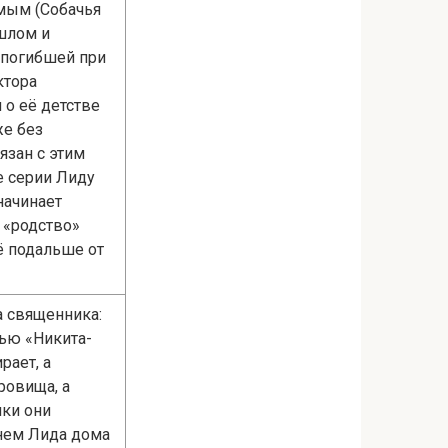
омым (Собачья
шлом и
 погибшей при
ктора
 о её детстве
же без
язан с этим
е серии Лиду
начинает
 «родство»
ё подальше от
а священника:
сью «Никита-
рает, а
ровища, а
ики они
енем Лида дома