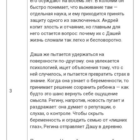
его осуждают на восемь лет. В колонии он
быстро понимает, что выживание там —
отдельная наука, и ему приходится принять
защиту одного из заключенных. Андрей
копит злость и отчаяние, но главным для
него остается вопрос: почему их с Дашей
жизнь сломали так легко и бесповоротно.
Даша же пытается удержаться на
поверхности по-другому: она увлекается
психологией, ищет объяснения тому, что с
ней случилось, и пытается превратить страх в
знание. Когда она узнает о беременности, то
принимает решение сохранить ребенка — как
3
будто это шанс вернуть себе ощущение
смысла. Регину, напротив, новость пугает и
раздражает: она думает о репутации, о
слухах, о контроле. Чтобы скрыть
беременность и оградить семью от «лишних
глаз», Регина отправляет Дашу в деревню.