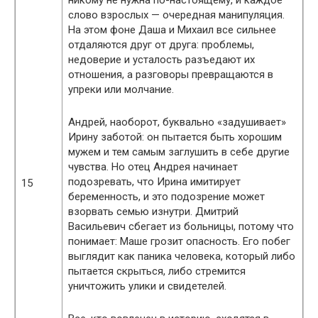
никому не нужна по-настоящему, и каждое
слово взрослых — очередная манипуляция.
На этом фоне Даша и Михаил все сильнее
отдаляются друг от друга: проблемы,
недоверие и усталость разъедают их
отношения, а разговоры превращаются в
упреки или молчание.
Андрей, наоборот, буквально «задушивает»
Ирину заботой: он пытается быть хорошим
мужем и тем самым заглушить в себе другие
чувства. Но отец Андрея начинает
подозревать, что Ирина имитирует
15
беременность, и это подозрение может
взорвать семью изнутри. Дмитрий
Васильевич сбегает из больницы, потому что
понимает: Маше грозит опасность. Его побег
выглядит как паника человека, который либо
пытается скрыться, либо стремится
уничтожить улики и свидетелей.