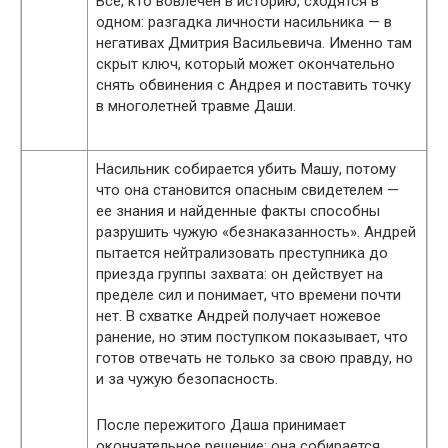
Все, кто вовлечен в историю, сходятся в
одном: разгадка личности насильника — в
негативах Дмитрия Васильевича. Именно там
скрыт ключ, который может окончательно
снять обвинения с Андрея и поставить точку
в многолетней травме Даши.
Насильник собирается убить Машу, потому
что она становится опасным свидетелем —
ее знания и найденные факты способны
разрушить чужую «безнаказанность». Андрей
пытается нейтрализовать преступника до
приезда группы захвата: он действует на
пределе сил и понимает, что времени почти
нет. В схватке Андрей получает ножевое
ранение, но этим поступком показывает, что
готов отвечать не только за свою правду, но
и за чужую безопасность.
После пережитого Даша принимает
окончательное решение: она собирается