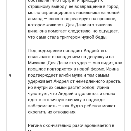
составляет его портрет и приходит к
страшному выводу: ее возвращение в город
могло спровоцировать насильника на новый
эпизод — словно он реагирует на прошлое,
которое «ожило». Для Даши это тяжелая
вина: она помогает следствию, но ощущает,
что сама стала триггером чужой беды.
Под подозрение попадает Андрей: его
связывают с нападением на девушку и на
Михаила. Для Даши это удар — она видит, как
прошлое повторяется в новой форме. Ирина
подтверждает алиби мужа и тем самым
9
удерживает Андрея от немедленного ареста,
но внутри их семьи растет холод: Ирина
чувствует, что Андрей отдаляется, и снова
едет в столичную клинику в надежде
забеременеть — как будто ребенок может
скрепить их отношения.
Регина окончательно разочаровывается в