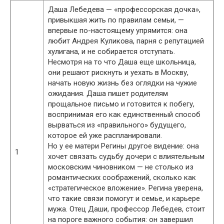
Даша Лебедева — «профессорская дочка»,
привыкшая жить по правилам семьи, —
впервые по-настоящему упрямится: она
любит Андрея Куликова, парня с репутацией
хулигана, и не собирается отступать.
Несмотря на то что Даша еще школьница,
они решают рискнуть и уехать в Москву,
начать новую жизнь без оглядки на чужие
ожидания. Даша пишет родителям
прощальное письмо и готовится к побегу,
воспринимая его как единственный способ
вырваться из «правильного» будущего,
которое ей уже распланировали.
Но у ее матери Регины другое видение: она
1
хочет связать судьбу дочери с влиятельным
московским чиновником — не столько из
романтических соображений, сколько как
«стратегическое вложение». Регина уверена,
что такие связи помогут и семье, и карьере
мужа. Отец Даши, профессор Лебедев, стоит
на пороге важного события: он завершил