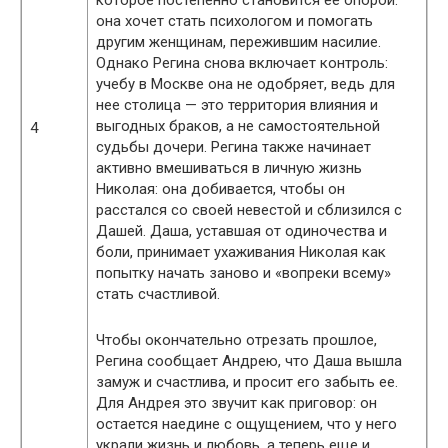
которое постепенно становится ее опорой:
она хочет стать психологом и помогать
другим женщинам, пережившим насилие.
Однако Регина снова включает контроль:
учебу в Москве она не одобряет, ведь для
нее столица — это территория влияния и
выгодных браков, а не самостоятельной
4
судьбы дочери. Регина также начинает
активно вмешиваться в личную жизнь
Николая: она добивается, чтобы он
расстался со своей невестой и сблизился с
Дашей. Даша, уставшая от одиночества и
боли, принимает ухаживания Николая как
попытку начать заново и «вопреки всему»
стать счастливой.
Чтобы окончательно отрезать прошлое,
Регина сообщает Андрею, что Даша вышла
замуж и счастлива, и просит его забыть ее.
Для Андрея это звучит как приговор: он
остается наедине с ощущением, что у него
украли жизнь и любовь, а теперь еще и