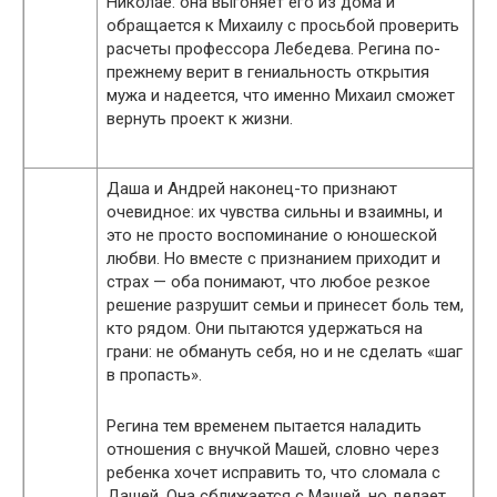
Николае: она выгоняет его из дома и
обращается к Михаилу с просьбой проверить
расчеты профессора Лебедева. Регина по-
прежнему верит в гениальность открытия
мужа и надеется, что именно Михаил сможет
вернуть проект к жизни.
Даша и Андрей наконец-то признают
очевидное: их чувства сильны и взаимны, и
это не просто воспоминание о юношеской
любви. Но вместе с признанием приходит и
страх — оба понимают, что любое резкое
решение разрушит семьи и принесет боль тем,
кто рядом. Они пытаются удержаться на
грани: не обмануть себя, но и не сделать «шаг
в пропасть».
Регина тем временем пытается наладить
отношения с внучкой Машей, словно через
ребенка хочет исправить то, что сломала с
Дашей. Она сближается с Машей, но делает