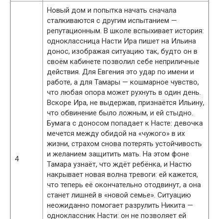
Новый дом и попытка начать сначала
сталкиваются с другим испытанием —
репутационным. В школе вспыхивает история:
одноклассница Насти Ира пишет на Ильина
донос, изображая ситуацию так, будто он в
своём кабинете позволил себе неприличные
действия. Для Евгения это удар по имени и
работе, а для Тамары — кошмарное чувство,
что любая опора может рухнуть в один день.
Вскоре Ира, не выдержав, признаётся Ильину,
что обвинение было ложным, и ей стыдно.
Бумага с доносом попадает к Насте: девочка
мечется между обидой на «чужого» в их
жизни, страхом снова потерять устойчивость
и желанием защитить мать. На этом фоне
4
Тамара узнаёт, что ждёт ребёнка, и Настю
накрывает новая волна тревоги: ей кажется,
что теперь её окончательно отодвинут, а она
станет лишней в «новой семье». Ситуацию
неожиданно помогает разрулить Никита —
одноклассник Насти: он не позволяет ей