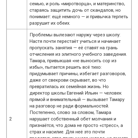
семью, и роль «миротворца», и материнство,
стараясь защитить дочь от скандалов, но
понимает: ещё немного — и привычка терпеть
разрушит их обеих.
Проблемы вылезают наружу через школу:
Настя почти перестаёт учиться и начинает
пропускать занятия — её ставят на грань
отчисления из элитного учебного заведения.
Тамара, привыкшая «не выносить сор из
избы», пытается решить всё тихо:
придумывает причины, избегает разговоров,
даже от свекрови скрывает, во что
превратилась их семейная жизнь. Но
директор школы Евгений Ильин — человек
прямой и внимательный — вызывает Тамару
на разговор не ради формальностей.
Постепенно, слово за словом, Тамара
2
нарушает собственный обет молчания и
признаётся, что дома не просто «стресс», а
страх и насилие. Для неё это почти