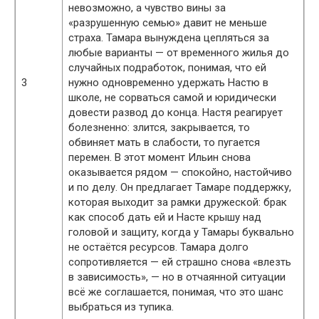
невозможно, а чувство вины за
«разрушенную семью» давит не меньше
страха. Тамара вынуждена цепляться за
любые варианты — от временного жилья до
случайных подработок, понимая, что ей
3
нужно одновременно удержать Настю в
школе, не сорваться самой и юридически
довести развод до конца. Настя реагирует
болезненно: злится, закрывается, то
обвиняет мать в слабости, то пугается
перемен. В этот момент Ильин снова
оказывается рядом — спокойно, настойчиво
и по делу. Он предлагает Тамаре поддержку,
которая выходит за рамки дружеской: брак
как способ дать ей и Насте крышу над
головой и защиту, когда у Тамары буквально
не остаётся ресурсов. Тамара долго
сопротивляется — ей страшно снова «влезть
в зависимость», — но в отчаянной ситуации
всё же соглашается, понимая, что это шанс
выбраться из тупика.