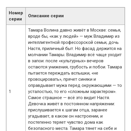
Номер
Описание серии
серии
Тамара Волина давно живёт в Москве: семья,
вроде бы, «как у людей» — муж Владимир из
интеллигентной профессорской семьи, дочь
Настя, приличный быт. Но фасад держится на
молчании Тамары. Владимир всё чаще уходит
в запои: после «культурных» вечеров
остаются унижения, грубость и побои. Тамара
пытается переждать вспышки, «не
провоцировать», прячет синяки и
оправдывает мужа перед окружающими — то
1
усталостью, то его «сложным характером».
Самое страшное — всё это видит Настя.
Девочка живёт в постоянном напряжении:
прислушивается к шагам отца, заранее
угадывает, в каком он настроении, и
постепенно теряет чувство дома как
безопасного места. Тамара тянет на себе и