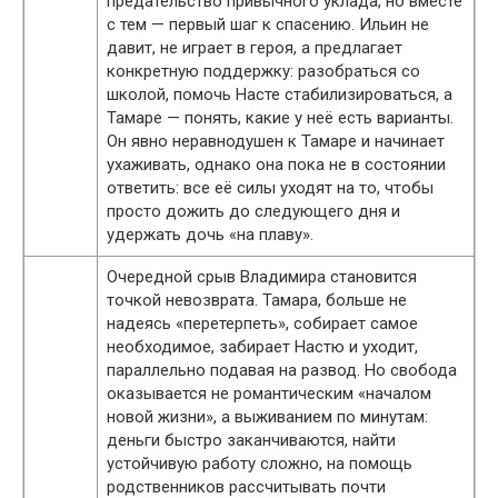
предательство привычного уклада, но вместе
с тем — первый шаг к спасению. Ильин не
давит, не играет в героя, а предлагает
конкретную поддержку: разобраться со
школой, помочь Насте стабилизироваться, а
Тамаре — понять, какие у неё есть варианты.
Он явно неравнодушен к Тамаре и начинает
ухаживать, однако она пока не в состоянии
ответить: все её силы уходят на то, чтобы
просто дожить до следующего дня и
удержать дочь «на плаву».
Очередной срыв Владимира становится
точкой невозврата. Тамара, больше не
надеясь «перетерпеть», собирает самое
необходимое, забирает Настю и уходит,
параллельно подавая на развод. Но свобода
оказывается не романтическим «началом
новой жизни», а выживанием по минутам:
деньги быстро заканчиваются, найти
устойчивую работу сложно, на помощь
родственников рассчитывать почти