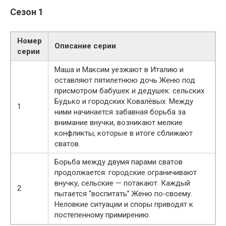
Сезон 1
Номер
Описание серии
серии
Маша и Максим уезжают в Италию и
оставляют пятилетнюю дочь Женю под
присмотром бабушек и дедушек: сельских
Будько и городских Ковалёвых. Между
1
ними начинается забавная борьба за
внимание внучки, возникают мелкие
конфликты, которые в итоге сближают
сватов.
Борьба между двумя парами сватов
продолжается: городские ограничивают
внучку, сельские — потакают. Каждый
2
пытается “воспитать” Женю по‑своему.
Неловкие ситуации и споры приводят к
постепенному примирению.