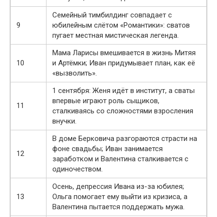
Семейный тимбилдинг совпадает с
9
юбилейным слётом «Романтики»: сватов
пугает местная мистическая легенда.
Мамa Ларисы вмешивается в жизнь Митяя
10
и Артёмки; Иван придумывает план, как её
«вызволить».
1 сентября: Женя идёт в институт, а сваты
впервые играют роль сыщиков,
11
сталкиваясь со сложностями взросления
внучки.
В доме Берковича разгораются страсти на
фоне свадьбы; Иван занимается
12
заработком и Валентина сталкивается с
одиночеством.
Осень, депрессия Ивана из-за юбилея;
13
Ольга помогает ему выйти из кризиса, а
Валентина пытается поддержать мужа.