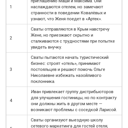
приглашению Маши и Максима. Они
1
наслаждаются отелем, но замечают
странности в поведении Ковалёвых и
узнают, что Женя поедет в «Артек».
Сваты отправляются в Крым навстречу
Жене, но приезжают скрытно и
2
сталкиваются с трудностями при попытке
увидеть внучку.
Сваты пытаются начать туристический
бизнес: строят «отель», принимают
3
постояльцев и решают помочь Ольге
Николаевне избежать назойливого
поклонника.
Иван привлекает группу дистрибьюторов
для улучшения гостиницы, но по контракту
4
они должны жить в другом месте —
возникают проблемы с соседкой Ларисой.
Сваты организуют выездную школу
сетевого маркетинга для гостей отеля;