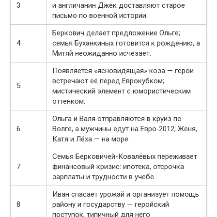
3
и англичанин Джек доставляют старое
письмо по военной истории.
Беркович делает предложение Ольге;
4
семья Буханкиных готовится к рождению, а
Митяй неожиданно исчезает.
Появляется «ясновидящая» коза — герои
встречают её перед Еврокубком;
5
мистический элемент с юмористическим
оттенком.
Ольга и Валя отправляются в круиз по
6
Волге, а мужчины едут на Евро‑2012; Женя,
Катя и Лёха — на море.
Семья Берковичей-Ковалёвых переживает
7
финансовый кризис: ипотека, отсрочка
зарплаты и трудности в учебе.
Иван спасает урожай и организует помощь
8
району и государству — геройский
поступок, типичный для него.