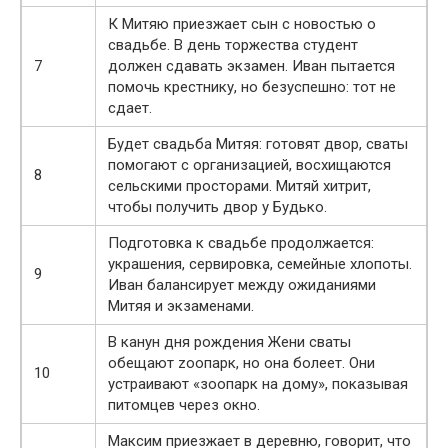
К Митяю приезжает сын с новостью о
свадьбе. В день торжества студент
7
должен сдавать экзамен. Иван пытается
помочь крестнику, но безуспешно: тот не
сдает.
Будет свадьба Митяя: готовят двор, сваты
помогают с организацией, восхищаются
8
сельскими просторами. Митяй хитрит,
чтобы получить двор у Будько.
Подготовка к свадьбе продолжается:
украшения, сервировка, семейные хлопоты.
9
Иван балансирует между ожиданиями
Митяя и экзаменами.
В канун дня рождения Жени сваты
обещают zоопарк, но она болеет. Они
10
устраивают «зоопарк на дому», показывая
питомцев через окно.
Максим приезжает в деревню, говорит, что