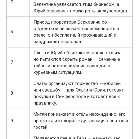
5
Валентина увлекается этим бизнесом, а
Юрий осваивает новую роль экскурсовода.
Приезд проректора Берковича со
студенткой вызывает напряжённость в
6
отеле: он бесплатный проживающий и
раздражает персонал.
Ольга и Юрий сближаются после отдыха,
но пытаются скрыть роман — семейные
7
тайны и недопонимание приводят к
курьёзным ситуациям.
Сваты организуют торжество — юбилей
или свадьбу — для Ольги и Юрия, готовят
8
покупки в Симферополе и готовят всё к
празднику.
Митяй приезжает в отель неожиданно; его
9
простота и колорит ждут реакцию сватов и
гостей.
Появляется певица Гера — начинающая