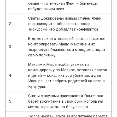
семье — готическая Женя и близнецы
взбудоражили всех.
Сваты шокированы новым стилем Жени —
2
она приходит в образе гота после
экскурсии, что добавляет конфликтов.
В доме накал отношений: сваты пытаются
контролировать Машу, Максима и их
3
«взрослых» близнецов, а молодёжь ведёт
свою политику.
Максим и Маша якобы уезжают в
командировку по Москве, оставляя сватов
4
и детей — конфликт усугубляется, и дед
Иван решает забрать родителей на лето в
Кучугуры.
Сваты с внуками приезжают к Ольге; она
5
берёт воспитание в свои руки, используя
метод «пряника», но безуспешно.
После неудач Ольги за воспитание берётся